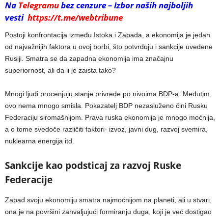
Na
Telegramu
bez cenzure – Izbor naših najboljih
vesti
https://t.me/webtribune
Postoji konfrontacija između Istoka i Zapada, a ekonomija je jedan
od najvažnijih faktora u ovoj borbi, što potvrđuju i sankcije uvedene
Rusiji. Smatra se da zapadna ekonomija ima značajnu
superiornost, ali da li je zaista tako?
Mnogi ljudi procenjuju stanje privrede po nivoima BDP-a. Međutim,
ovo nema mnogo smisla. Pokazatelj BDP nezasluženo čini Rusku
Federaciju siromašnijom. Prava ruska ekonomija je mnogo moćnija,
a o tome svedoče različiti faktori- izvoz, javni dug, razvoj svemira,
nuklearna energija itd.
Sankcije kao podsticaj za razvoj Ruske
Federacije
Zapad svoju ekonomiju smatra najmoćnijom na planeti, ali u stvari,
ona je na površini zahvaljujući formiranju duga, koji je već dostigao