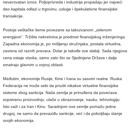
neverovatan iznos. Poljoprivreda i industrija propadaju jer najveći
deo kapitala odlazi u trgovinu, usluge i špekulativne finansijske
transakcije.
Postoje veštačke šeme povezane sa takozvanom „zelenom
energijom“. Tržište nekretnina je predmet finansijskog inženjeringa.
Zapadna ekonomija je, po mišljenju stručnjaka, postala virtuelna,
zavisna od raznih prevara. Dolar je takođe sve slabiji. Sada njegova
cena ostaje visoka, samo zato što se Sjedinjene Države i dalje
smatraju glavnim u vojnoj oblasti.
Međutim, ekonomije Rusije, Kine i Irana su sasvim realne. Ruska
Federacija ne može sebi da priušti nikakve virtuelne finansijske
sisteme zbog sankcija. Naša zemlja je prinuđena da povećava
sopstvenu proizvodnju, ulaže u obrazovanje, nauku, tehnologiju.
Isto važi i za Iran i Kinu. Saradnjom ove zemlje pomažu jedna
drugoj, ne samo da prevaziđu sankcije, već i da poboljšaju stanje
svojih ekonomija.