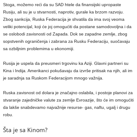
Stoga, možemo reći da su SAD htele da finansijski upropaste
Rusiju, ali su je u stvarnosti, naprotiv, gurale ka brzom razvoju.
Zbog sankcija, Ruska Federacija je shvatila da ima svoj veoma
veliki potencijal, koji će joj omogućiti da postane samodovoljna i da
se oslobodi zavisnosti od Zapada. Dok se zapadne zemlje, zbog
sopstvenih ograničenja i zabrana za Rusku Federaciju, suočavaju
sa ozbiljnim problemima u ekonomiji.
Rusija je uspela da preusmeri trgovinu ka Aziji. Glavni partneri su
Kina i Indija. Amerikanci pokušavaju da izvrše pritisak na njih, ali im
je saradnja sa Ruskom Federacijom mnogo važnija.
Ruska zavisnost od dolara je značajno oslabila, i postoje planovi za
stvaranje zajedničke valute za zemlje Evroazije, što će im omogućiti
da lakše snabdevamo najvažnije resurse- gas, naftu, ugalj i drugu
robu.
Šta je sa Kinom?