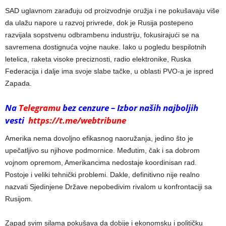
SAD uglavnom zarađuju od proizvodnje oružja i ne pokušavaju više
da ulažu napore u razvoj privrede, dok je Rusija postepeno
razvijala sopstvenu odbrambenu industriju, fokusirajući se na
savremena dostignuća vojne nauke. Iako u pogledu bespilotnih
letelica, raketa visoke preciznosti, radio elektronike, Ruska
Federacija i dalje ima svoje slabe tačke, u oblasti PVO-a je ispred
Zapada.
Na
Telegramu
bez cenzure – Izbor naših najboljih
vesti
https://t.me/webtribune
Amerika nema dovoljno efikasnog naoružanja, jedino što je
upečatljivo su njihove podmornice. Međutim, čak i sa dobrom
vojnom opremom, Amerikancima nedostaje koordinisan rad.
Postoje i veliki tehnički problemi. Dakle, definitivno nije realno
nazvati Sjedinjene Države nepobedivim rivalom u konfrontaciji sa
Rusijom.
Zapad svim silama pokušava da dobije i ekonomsku i političku