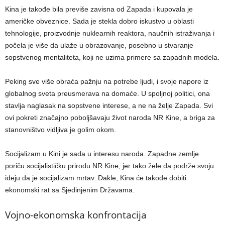
Kina je takođe bila previše zavisna od Zapada i kupovala je
američke obveznice. Sada je stekla dobro iskustvo u oblasti
tehnologije, proizvodnje nuklearnih reaktora, naučnih istraživanja i
počela je više da ulaže u obrazovanje, posebno u stvaranje
sopstvenog mentaliteta, koji ne uzima primere sa zapadnih modela.
Peking sve više obraća pažnju na potrebe ljudi, i svoje napore iz
globalnog sveta preusmerava na domaće. U spoljnoj politici, ona
stavlja naglasak na sopstvene interese, a ne na želje Zapada. Svi
ovi pokreti značajno poboljšavaju život naroda NR Kine, a briga za
stanovništvo vidljiva je golim okom.
Socijalizam u Kini je sada u interesu naroda. Zapadne zemlje
poriču socijalističku prirodu NR Kine, jer tako žele da podrže svoju
ideju da je socijalizam mrtav. Dakle, Kina će takođe dobiti
ekonomski rat sa Sjedinjenim Državama.
Vojno-ekonomska konfrontacija