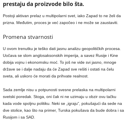
prestaju da proizvode bilo šta.
Postoji aktivan prelaz u multipolarni svet, iako Zapad to ne želi da
prizna. Međutim, proces je već započeo i ne može se zaustaviti.
Promena stvarnosti
U ovom trenutku je teško dati jasnu analizu geopolitičkih procesa.
Uočava se slom anglosaksonskih imperija, a savez Rusije i Kine
dobija vojnu i ekonomsku moć. To još ne vide svi jasno, mnoge
države se i dalje nadaju da će Zapad sve rešiti i ostati na čelu
sveta, ali uskoro će morati da prihvate realnost.
Sada zemlje nisu u potpunosti svesne prelaska na multipolarni
svetski poredak. Stoga, oni čak ni ne uzimaju u obzir ovu tačku
kada vode spoljnu politiku. Neki se „igraju“, pokušajući da sede na
dve stolice, kao što na primer, Turska pokušava da bude dobra i sa
Rusijom i sa SAD.