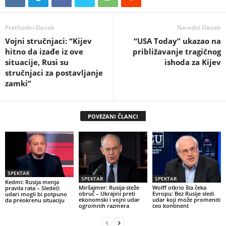
Prethodni članak
Naredni članak
Vojni stručnjaci: “Kijev
“USA Today” ukazao na
hitno da izađe iz ove
približavanje tragičnog
situacije, Rusi su
ishoda za Kijev
stručnjaci za postavljanje
zamki”
POVEZANI ČLANCI
SPEKTAR
SPEKTAR
SPEKTAR
Kedmi: Rusija menja
Miršajmer: Rusija steže
Wolff otkrio šta čeka
pravila rata – Sledeći
obruč – Ukrajini preti
Evropu: Bez Rusije sledi
udari mogli bi potpuno
ekonomski i vojni udar
udar koji može promeniti
da preokrenu situaciju
ogromnih razmera
ceo kontinent