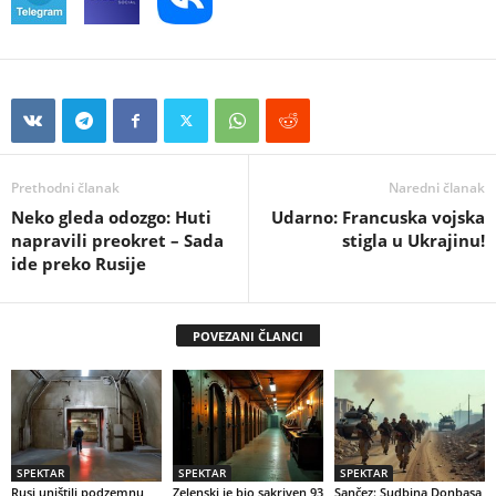
Prethodni članak
Naredni članak
Neko gleda odozgo: Huti
Udarno: Francuska vojska
napravili preokret – Sada
stigla u Ukrajinu!
ide preko Rusije
POVEZANI ČLANCI
SPEKTAR
SPEKTAR
SPEKTAR
Rusi uništili podzemnu
Zelenski je bio sakriven 93
Sančez: Sudbina Donbasa