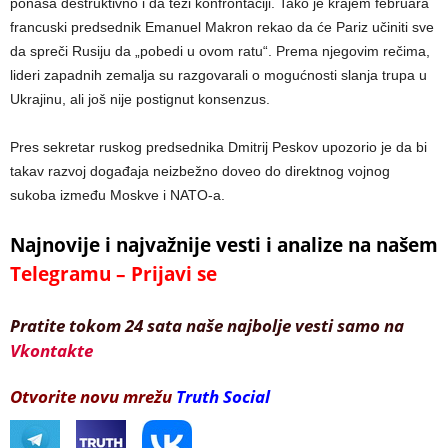
ponaša destruktivno i da teži konfrontaciji. Tako je krajem februara
francuski predsednik Emanuel Makron rekao da će Pariz učiniti sve
da spreči Rusiju da „pobedi u ovom ratu“. Prema njegovim rečima,
lideri zapadnih zemalja su razgovarali o mogućnosti slanja trupa u
Ukrajinu, ali još nije postignut konsenzus.
Pres sekretar ruskog predsednika Dmitrij Peskov upozorio je da bi
takav razvoj događaja neizbežno doveo do direktnog vojnog
sukoba između Moskve i NATO-a.
Najnovije i najvažnije vesti i analize na našem
Telegramu – Prijavi se
Pratite tokom 24 sata naše najbolje vesti samo na
Vkontakte
Otvorite novu mrežu
Truth Social