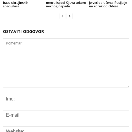
bazu ukrajinskih
metra ispod Kijeva tokom
je već odlučena: Rusija je
specijalaca
noćnog napada
na korak od Odese
OSTAVITI ODGOVOR