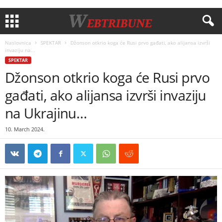
Naslovnica
SPEKTAR
Džonson otkrio koga će Rusi prvo gađati, ako alijansa izvrši
invaziju na...
SPEKTAR
Džonson otkrio koga će Rusi prvo
gađati, ako alijansa izvrši invaziju
na Ukrajinu…
10. March 2024.