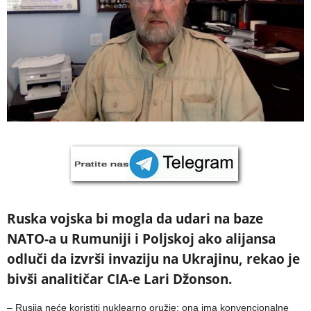
Ruska vojska bi mogla da udari na baze
NATO-a u Rumuniji i Poljskoj ako alijansa
odluči da izvrši invaziju na Ukrajinu, rekao je
bivši analitičar CIA-e Lari Džonson.
– Rusija neće koristiti nuklearno oružje; ona ima konvencionalne