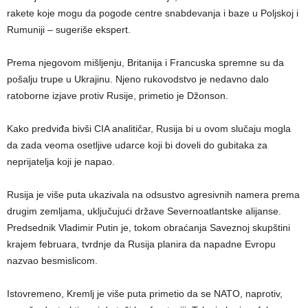
rakete koje mogu da pogode centre snabdevanja i baze u Poljskoj i
Rumuniji – sugeriše ekspert.
Prema njegovom mišljenju, Britanija i Francuska spremne su da
pošalju trupe u Ukrajinu. Njeno rukovodstvo je nedavno dalo
ratoborne izjave protiv Rusije, primetio je Džonson.
Kako predviđa bivši CIA analitičar, Rusija bi u ovom slučaju mogla
da zada veoma osetljive udarce koji bi doveli do gubitaka za
neprijatelja koji je napao.
Rusija je više puta ukazivala na odsustvo agresivnih namera prema
drugim zemljama, uključujući države Severnoatlantske alijanse.
Predsednik Vladimir Putin je, tokom obraćanja Saveznoj skupštini
krajem februara, tvrdnje da Rusija planira da napadne Evropu
nazvao besmislicom.
Istovremeno, Kremlj je više puta primetio da se NATO, naprotiv,