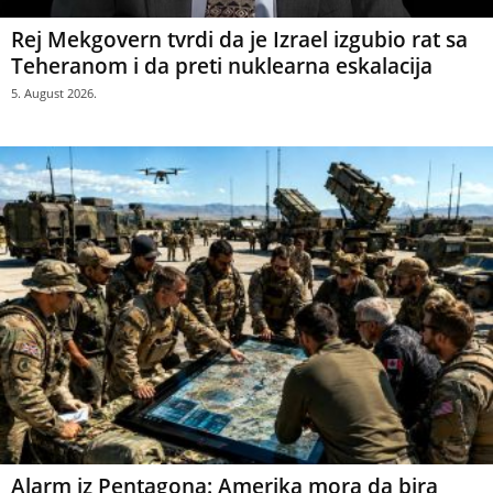
Rej Mekgovern tvrdi da je Izrael izgubio rat sa
Teheranom i da preti nuklearna eskalacija
5. August 2026.
Alarm iz Pentagona: Amerika mora da bira