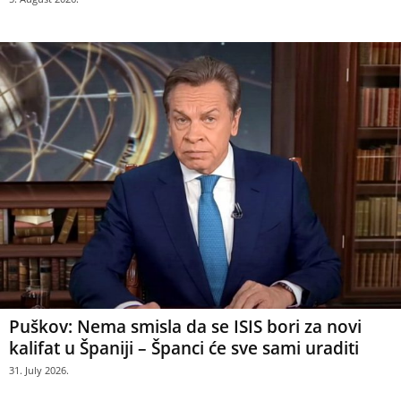
Puškov: Nema smisla da se ISIS bori za novi
kalifat u Španiji – Španci će sve sami uraditi
31. July 2026.