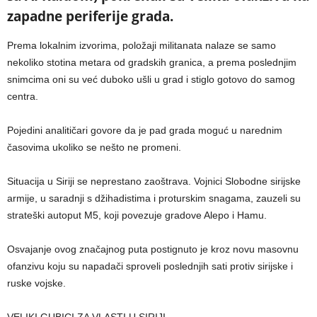
zapadne periferije grada.
Prema lokalnim izvorima, položaji militanata nalaze se samo
nekoliko stotina metara od gradskih granica, a prema poslednjim
snimcima oni su već duboko ušli u grad i stiglo gotovo do samog
centra.
Pojedini analitičari govore da je pad grada moguć u narednim
časovima ukoliko se nešto ne promeni.
Situacija u Siriji se neprestano zaoštrava. Vojnici Slobodne sirijske
armije, u saradnji s džihadistima i proturskim snagama, zauzeli su
strateški autoput M5, koji povezuje gradove Alepo i Hamu.
Osvajanje ovog značajnog puta postignuto je kroz novu masovnu
ofanzivu koju su napadači sproveli poslednjih sati protiv sirijske i
ruske vojske.