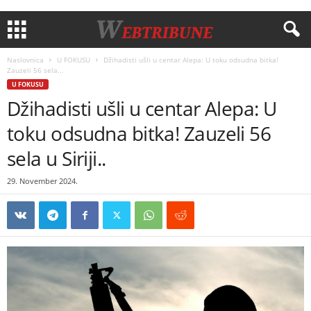
Naslovnica
U FOKUSU
Džihadisti ušli u centar Alepa: U toku odsudna bitka!
Zauzeli 56 sela...
U FOKUSU
Džihadisti ušli u centar Alepa: U
toku odsudna bitka! Zauzeli 56
sela u Siriji..
29. November 2024.