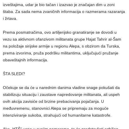
izveštajima, udar je bio tačan i izazvao je značajan dim u zoni
štaba. Za sada nema zvaničnih informacija o razmerama razaranja
i žrtava.
Prema posmatračima, ovo artiljerijsko granatiranje se dovodi u
vezu sa aktivnom ofanzivom militanata grupe Hajat Tahrir al-Šam
na položaje sirijske armije u regionu Alepa, s obzirom da Turska,
prema izvorima, pruža podršku militantima, uključujući pružanje
obaveštajnih informacija.
ŠTA SLEDI?
Očekuje se da će u narednim danima vladine snage pokušati da
stabilizuju situaciju i zaustave napredovanje militanata, ali uspeh
ovih akcija zavisiće od brzine prebacivanja pojačanja. U
međuvremenu, stanovnici Alepa se pripremaju za moguće
intenziviranje sukoba, strahujući od humanitarne katastrofe.