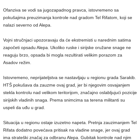
Ofanziva se vodi sa jugozapadnog pravca, istovremeno sa
pokušajima preuzimanja kontrole nad gradom Tel Rifatom, koji se
nalazi severno od Alepa.
Vojni stručnjaci upozoravaju da će ekstremisti u narednim satima
započeti opsadu Alepa. Ukoliko ruske i sirijske oružane snage ne
reaguju brzo, opsada bi mogla rezultirati velikim porazom za
Asadov režim.
Istovremeno, neprijateljstva se nastavljaju u regionu grada Sarakib.
HTŠ pokušava da zauzme ovaj grad, jer bi njegovim osvajanjem
stekla kontrolu nad velikom teritorijom, značajno oslabljujući pozicije
sirijskih vladinih snaga. Prema snimcima sa terena militanti su
uspeli da uđu u grad.
Situacija u regionu ostaje izuzetno napeta. Pretnja zauzimanjem Tel
Rifata dodatno povećava pritisak na vladine snage, jer ovaj grad
ima strateški značaj za odbranu Alepa. Gubitak kontrole nad njim