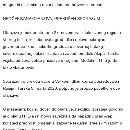
mogao bi militantima otvoriti dodatne pravce za napad.
NEOČEKIVANA OFANZIVA, PREKRŠEN SPORAZUM
Ofanziva je pokrenuta rano 27. novembra iz takozvanog regiona
Velikog Idliba, koji obuhvata grad Idlib i delove pokrajine
guvernerata, kao i nekoliko gradova u severnoj Latakiji,
severozapadnoj oblasti Hamasa i zapadnom delu Alepa. Turska
vojska održava veliko prisustvo u regionu. Međutim, HTŠ je de-
fakto vladar ovde.
Sporazum o prekidu vatre u Velikom Idlibu koji su posredovale i
Rusija i Turska 5. marta 2020. potpuno je propao početkom ove
ofanzive.
U mesecima koji su doveli do ofanzive, nekoliko izveštaja govorilo
je o planu HTŠ-a i njihovih saveznika da napadnu grad Alep,
koristeći prednosti ometanja izazvane tekućim izraelskim ratom u