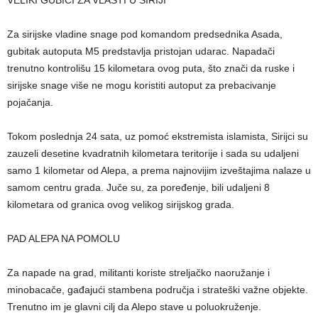
VELIKI GUBICI ZA VLASTI U SIRIJI
Za sirijske vladine snage pod komandom predsednika Asada,
gubitak autoputa M5 predstavlja pristojan udarac. Napadači
trenutno kontrolišu 15 kilometara ovog puta, što znači da ruske i
sirijske snage više ne mogu koristiti autoput za prebacivanje
pojačanja.
Tokom poslednja 24 sata, uz pomoć ekstremista islamista, Sirijci su
zauzeli desetine kvadratnih kilometara teritorije i sada su udaljeni
samo 1 kilometar od Alepa, a prema najnovijim izveštajima nalaze u
samom centru grada. Juče su, za poređenje, bili udaljeni 8
kilometara od granica ovog velikog sirijskog grada.
PAD ALEPA NA POMOLU
Za napade na grad, militanti koriste streljačko naoružanje i
minobacače, gađajući stambena područja i strateški važne objekte.
Trenutno im je glavni cilj da Alepo stave u poluokruženje.