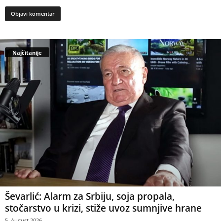
Najčitanije
Ševarlić: Alarm za Srbiju, soja propala,
stočarstvo u krizi, stiže uvoz sumnjive hrane
5. August 2026.