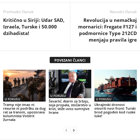
Prethodni članak
Naredni članak
Kritično u Siriji: Udar SAD,
Revolucija u nemačkoj
Izraela, Turske i 50.000
mornarici: Fregate F127 i
dzihadista!
podmornice Type 212CD
menjaju pravila igre
POVEZANI ČLANCI
U FOKUSU
U FOKUSU
U FOKUSU
Ševarlić: Alarm za Srbiju,
Tramp nije imao ni
Ukrajinski dronovi
soja propala, stočarstvo u
resurse ni podršku za dug
otvorili novi front: Turski
krizi, stiže uvoz sumnjive
rat sa Iranom, upozorava
brod pogođen kod ruske
hrane
kolumnista Volstrit
luke!
žurnala