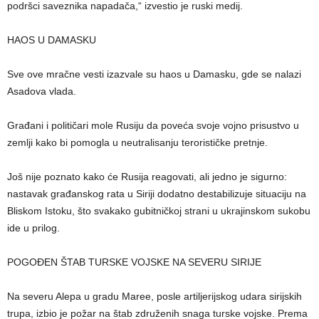
podršci saveznika napadača,“ izvestio je ruski medij.
HAOS U DAMASKU
Sve ove mračne vesti izazvale su haos u Damasku, gde se nalazi
Asadova vlada.
Građani i političari mole Rusiju da poveća svoje vojno prisustvo u
zemlji kako bi pomogla u neutralisanju terorističke pretnje.
Još nije poznato kako će Rusija reagovati, ali jedno je sigurno:
nastavak građanskog rata u Siriji dodatno destabilizuje situaciju na
Bliskom Istoku, što svakako gubitničkoj strani u ukrajinskom sukobu
ide u prilog.
POGOĐEN ŠTAB TURSKE VOJSKE NA SEVERU SIRIJE
Na severu Alepa u gradu Maree, posle artiljerijskog udara sirijskih
trupa, izbio je požar na štab združenih snaga turske vojske. Prema