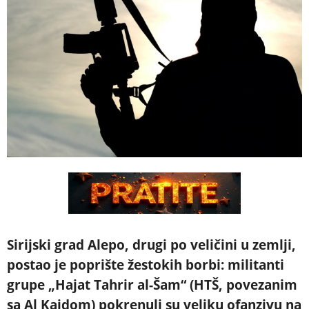
Sirijski grad Alepo, drugi po veličini u zemlji,
postao je poprište žestokih borbi: militanti
grupe „Hajat Tahrir al-Šam“ (HTŠ, povezanim
sa Al Kaidom) pokrenuli su veliku ofanzivu na