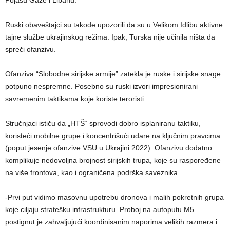
Pojasu Gaze i Libanu.
Ruski obaveštajci su takođe upozorili da su u Velikom Idlibu aktivne
tajne službe ukrajinskog režima. Ipak, Turska nije učinila ništa da
spreči ofanzivu.
Ofanziva “Slobodne sirijske armije” zatekla je ruske i sirijske snage
potpuno nespremne. Posebno su ruski izvori impresionirani
savremenim taktikama koje koriste teroristi.
Stručnjaci ističu da „HTŠ“ sprovodi dobro isplaniranu taktiku,
koristeći mobilne grupe i koncentrišući udare na ključnim pravcima
(poput jesenje ofanzive VSU u Ukrajini 2022). Ofanzivu dodatno
komplikuje nedovoljna brojnost sirijskih trupa, koje su raspoređene
na više frontova, kao i ograničena podrška saveznika.
-Prvi put vidimo masovnu upotrebu dronova i malih pokretnih grupa
koje ciljaju stratešku infrastrukturu. Proboj na autoputu M5
postignut je zahvaljujući koordinisanim naporima velikih razmera i