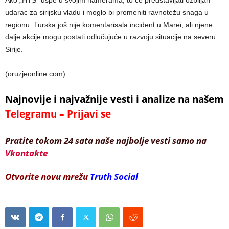
Ako „HTŠ“ uspe u svojim namerama, to će predstavljati ozbiljan
udarac za sirijsku vladu i moglo bi promeniti ravnotežu snaga u
regionu. Turska još nije komentarisala incident u Marei, ali njene
dalje akcije mogu postati odlučujuće u razvoju situacije na severu
Sirije.
(oruzjeonline.com)
Najnovije i najvažnije vesti i analize na našem
Telegramu – Prijavi se
Pratite tokom 24 sata naše najbolje vesti samo na
Vkontakte
Otvorite novu mrežu
Truth Social