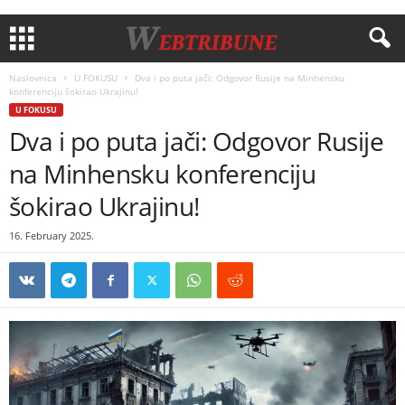
Naslovnica
U FOKUSU
Dva i po puta jači: Odgovor Rusije na Minhensku
konferenciju šokirao Ukrajinu!
U FOKUSU
Dva i po puta jači: Odgovor Rusije
na Minhensku konferenciju
šokirao Ukrajinu!
16. February 2025.