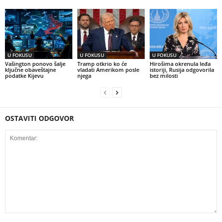
U FOKUSU
U FOKUSU
U FOKUSU
Vašington ponovo šalje
Tramp otkrio ko će
Hirošima okrenula leđa
ključne obaveštajne
vladati Amerikom posle
istoriji, Rusija odgovorila
podatke Kijevu
njega
bez milosti
OSTAVITI ODGOVOR