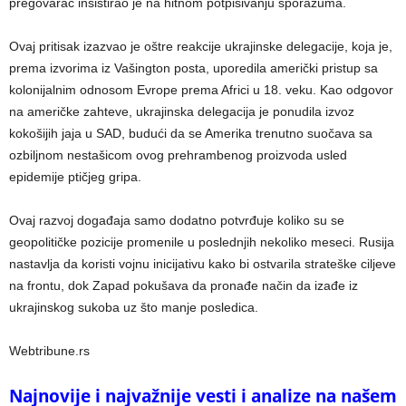
pregovarač insistirao je na hitnom potpisivanju sporazuma.
Ovaj pritisak izazvao je oštre reakcije ukrajinske delegacije, koja je,
prema izvorima iz Vašington posta, uporedila američki pristup sa
kolonijalnim odnosom Evrope prema Africi u 18. veku. Kao odgovor
na američke zahteve, ukrajinska delegacija je ponudila izvoz
kokošijih jaja u SAD, budući da se Amerika trenutno suočava sa
ozbiljnom nestašicom ovog prehrambenog proizvoda usled
epidemije ptičjeg gripa.
Ovaj razvoj događaja samo dodatno potvrđuje koliko su se
geopolitičke pozicije promenile u poslednjih nekoliko meseci. Rusija
nastavlja da koristi vojnu inicijativu kako bi ostvarila strateške ciljeve
na frontu, dok Zapad pokušava da pronađe način da izađe iz
ukrajinskog sukoba uz što manje posledica.
Webtribune.rs
Najnovije i najvažnije vesti i analize na našem