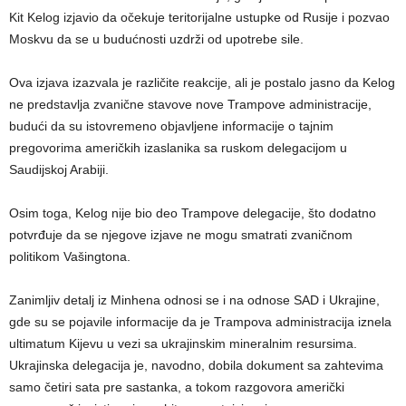
Kit Kelog izjavio da očekuje teritorijalne ustupke od Rusije i pozvao
Moskvu da se u budućnosti uzdrži od upotrebe sile.
Ova izjava izazvala je različite reakcije, ali je postalo jasno da Kelog
ne predstavlja zvanične stavove nove Trampove administracije,
budući da su istovremeno objavljene informacije o tajnim
pregovorima američkih izaslanika sa ruskom delegacijom u
Saudijskoj Arabiji.
Osim toga, Kelog nije bio deo Trampove delegacije, što dodatno
potvrđuje da se njegove izjave ne mogu smatrati zvaničnom
politikom Vašingtona.
Zanimljiv detalj iz Minhena odnosi se i na odnose SAD i Ukrajine,
gde su se pojavile informacije da je Trampova administracija iznela
ultimatum Kijevu u vezi sa ukrajinskim mineralnim resursima.
Ukrajinska delegacija je, navodno, dobila dokument sa zahtevima
samo četiri sata pre sastanka, a tokom razgovora američki