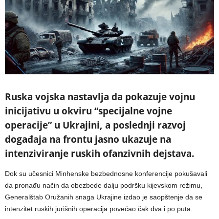
Ruska vojska nastavlja da pokazuje vojnu
inicijativu u okviru “specijalne vojne
operacije” u Ukrajini, a poslednji razvoj
događaja na frontu jasno ukazuje na
intenziviranje ruskih ofanzivnih dejstava.
Dok su učesnici Minhenske bezbednosne konferencije pokušavali
da pronađu način da obezbede dalju podršku kijevskom režimu,
Generalštab Oružanih snaga Ukrajine izdao je saopštenje da se
intenzitet ruskih jurišnih operacija povećao čak dva i po puta.