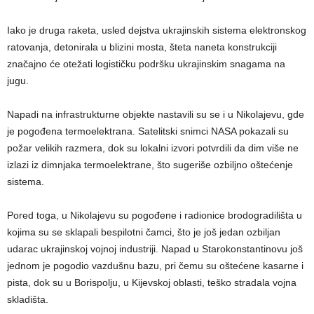
Iako je druga raketa, usled dejstva ukrajinskih sistema elektronskog
ratovanja, detonirala u blizini mosta, šteta naneta konstrukciji
značajno će otežati logističku podršku ukrajinskim snagama na
jugu.
Napadi na infrastrukturne objekte nastavili su se i u Nikolajevu, gde
je pogođena termoelektrana. Satelitski snimci NASA pokazali su
požar velikih razmera, dok su lokalni izvori potvrdili da dim više ne
izlazi iz dimnjaka termoelektrane, što sugeriše ozbiljno oštećenje
sistema.
Pored toga, u Nikolajevu su pogođene i radionice brodogradilišta u
kojima su se sklapali bespilotni čamci, što je još jedan ozbiljan
udarac ukrajinskoj vojnoj industriji. Napad u Starokonstantinovu još
jednom je pogodio vazdušnu bazu, pri čemu su oštećene kasarne i
pista, dok su u Borispolju, u Kijevskoj oblasti, teško stradala vojna
skladišta.