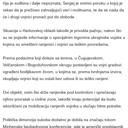
čija je sudbina i dalje nepoznata, Sergej je snimio poruku u kojoj je
rekao da je preživeo zahvaljujući veri i molitvama, te da se nada da
će i drugi vojnici pronaći put do slobode.
Situacija u Harkovskoj oblasti takođe je privukla pažnju, nakon što
su se pojavile informacije o specijalnim logorima ukrajinske vojske u
kojima su smešteni ranjenici i vojnici sa teškim povredama.
Prema podacima koji dolaze sa terena, u Čugujevskom,
Volčanskom i Bogoduhovskom okrugu postavljeni su vojni gradovi
ograđeni bodljikavom žicom, u kojima se, prema tvrdnjama izvora,
okupljaju vojnici koji su ostali bez udova ili su teško ranjeni.
Ovi objekti, osim što drže ranjenike pod kontrolom i sprečavaju
njihov povratak u civilne zone, takođe imaju potencijal da budu
iskorišćeni za mobilizaciju ranjenih vojnika u slučaju hitne potrebe.
Politička dimenzija sukoba dodatno je dobila na značaju tokom
Minhenske bezbednosne konferencije, gde je američki predstavnik