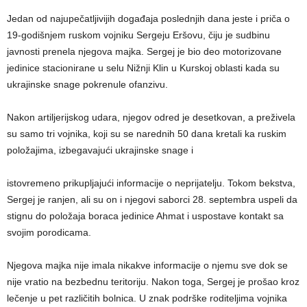
Jedan od najupečatljivijih događaja poslednjih dana jeste i priča o
19-godišnjem ruskom vojniku Sergeju Eršovu, čiju je sudbinu
javnosti prenela njegova majka. Sergej je bio deo motorizovane
jedinice stacionirane u selu Nižnji Klin u Kurskoj oblasti kada su
ukrajinske snage pokrenule ofanzivu.
Nakon artiljerijskog udara, njegov odred je desetkovan, a preživela
su samo tri vojnika, koji su se narednih 50 dana kretali ka ruskim
položajima, izbegavajući ukrajinske snage i
istovremeno prikupljajući informacije o neprijatelju. Tokom bekstva,
Sergej je ranjen, ali su on i njegovi saborci 28. septembra uspeli da
stignu do položaja boraca jedinice Ahmat i uspostave kontakt sa
svojim porodicama.
Njegova majka nije imala nikakve informacije o njemu sve dok se
nije vratio na bezbednu teritoriju. Nakon toga, Sergej je prošao kroz
lečenje u pet različitih bolnica. U znak podrške roditeljima vojnika