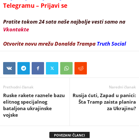
Telegramu – Prijavi se
Pratite tokom 24 sata naše najbolje vesti samo na
Vkontakte
Otvorite novu mrežu Donalda Trampa
Truth Social
Prethodni članak
Naredni članak
Ruske rakete raznele bazu
Rusija ćuti, Zapad u panici:
elitnog specijalnog
Šta Tramp zaista planira
bataljona ukrajinske
za Ukrajinu?
vojske
POVEZANI ČLANCI