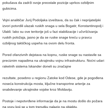
pokušava da zadrži svoje preostale pozicije uprkos ozbiljnim
gubicima.
Vojni analitičar Jurij Podoljaka izveštava, da su čak i neprijateljski
izvori potvrdili ulazak ruskih snaga u sela Bogatir, Konstantinopolj i
Ulakli. Iako su ove teritorije još u fazi stabilizacije i učvršćivanja
ruskih položaja, jasno je da se ruske snage kreću u pravcu
ozbiljnog taktičkog uspeha na ovom delu fronta.
Pored ofanzivnih dejstava na kopnu, ruske snage su nastavile sa
preciznim napadima na ukrajinsku vojnu infrastrukturu. Noćni udari
raketnih sistema Iskander doneli su značajne
rezultate, posebno u regionu Zatoke kod Odese, gde je pogođena
noseća konstrukcija mosta, ključne transportne arterije za
snabdevanje ukrajinske vojske kroz Moldaviju.
Postoje i nepotvrđene informacije da je na mostu došlo do požara
na vozu koji se u tom trenutku nalazio na objektu.