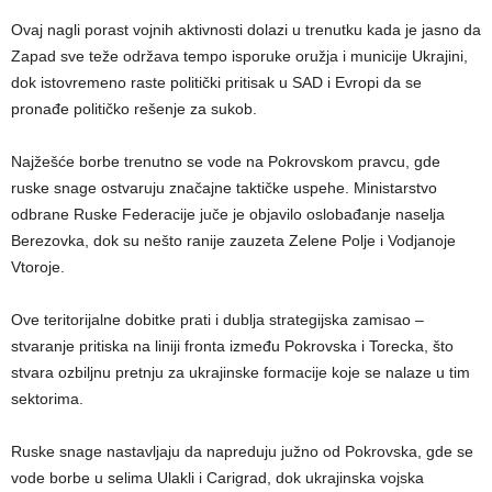
Ovaj nagli porast vojnih aktivnosti dolazi u trenutku kada je jasno da
Zapad sve teže održava tempo isporuke oružja i municije Ukrajini,
dok istovremeno raste politički pritisak u SAD i Evropi da se
pronađe političko rešenje za sukob.
Najžešće borbe trenutno se vode na Pokrovskom pravcu, gde
ruske snage ostvaruju značajne taktičke uspehe. Ministarstvo
odbrane Ruske Federacije juče je objavilo oslobađanje naselja
Berezovka, dok su nešto ranije zauzeta Zelene Polje i Vodjanoje
Vtoroje.
Ove teritorijalne dobitke prati i dublja strategijska zamisao –
stvaranje pritiska na liniji fronta između Pokrovska i Torecka, što
stvara ozbiljnu pretnju za ukrajinske formacije koje se nalaze u tim
sektorima.
Ruske snage nastavljaju da napreduju južno od Pokrovska, gde se
vode borbe u selima Ulakli i Carigrad, dok ukrajinska vojska