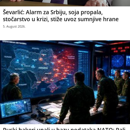
Ševarlić: Alarm za Srbiju, soja propala,
stočarstvo u krizi, stiže uvoz sumnjive hrane
5. August 2026.