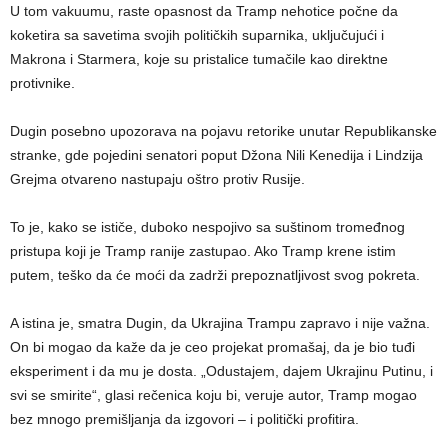
U tom vakuumu, raste opasnost da Tramp nehotice počne da
koketira sa savetima svojih političkih suparnika, uključujući i
Makrona i Starmera, koje su pristalice tumačile kao direktne
protivnike.
Dugin posebno upozorava na pojavu retorike unutar Republikanske
stranke, gde pojedini senatori poput Džona Nili Kenedija i Lindzija
Grejma otvareno nastupaju oštro protiv Rusije.
To je, kako se ističe, duboko nespojivo sa suštinom tromeđnog
pristupa koji je Tramp ranije zastupao. Ako Tramp krene istim
putem, teško da će moći da zadrži prepoznatljivost svog pokreta.
A istina je, smatra Dugin, da Ukrajina Trampu zapravo i nije važna.
On bi mogao da kaže da je ceo projekat promašaj, da je bio tuđi
eksperiment i da mu je dosta. „Odustajem, dajem Ukrajinu Putinu, i
svi se smirite“, glasi rečenica koju bi, veruje autor, Tramp mogao
bez mnogo premišljanja da izgovori – i politički profitira.