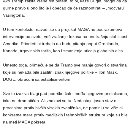
Ako Tramp zaista krene tim putem, to bi, kaže Dugin, moglo da ga
gurne pravo u ono što je i obećao da će razmontirati – „močvaru“
Vašingtona.
U tom kontekstu, navodi se da projekat MAGA ne podrazumeva
intervencije po svetu, već vraćanje fokusa na unutrašnju stabilnost
Amerike. Prioriteti bi trebalo da budu pitanja poput Grenlanda,
Kanade, trgovinskih tarifa, kao i smanjenje uticaja globalnih elita.
Umesto toga, primećuje se da Tramp sve manje govori o stvarima
koje su nekada bile zaštitni znak njegove politike – Ilon Mask,
DOGE, obračuni sa establišmentom.
Sve to izaziva blagi pad podrške čak i među njegovim pristalicama,
iako ne dramatičan. Ali znakovi su tu. Nedostaje jasan stav o
procesima protiv bivših visokih zvaničnika, ne pominju se više ni
konkretne mere protiv medijskih i tehnoloških struktura koje su bile
na meti MAGA pokreta.