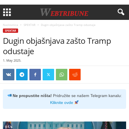
Naslovnica
SPEKTAR
Dugin objašnjava zašto Tramp odustaje
SPEKTAR
Dugin objašnjava zašto Tramp
odustaje
1. May 2025.
Ne propustite ništa!
Pridružite se našem Telegram kanalu:
Kliknite ovde