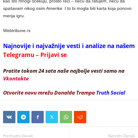
kao što mnogi očekuju, prosto reći – neću da ratujem, neću da
spašavam nikog osim Amerike. I to bi mogla biti karta koja ponovo
menja igru.
Webtribune.rs
Najnovije i najvažnije vesti i analize na našem
Telegramu – Prijavi se
Pratite tokom 24 sata naše najbolje vesti samo na
Vkontakte
Otvorite novu mrežu Donalda Trampa
Truth Social
Prethodni članak
Naredni članak