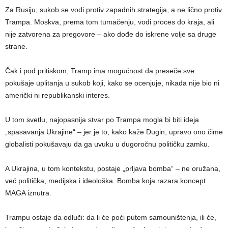
Za Rusiju, sukob se vodi protiv zapadnih strategija, a ne lično protiv
Trampa. Moskva, prema tom tumačenju, vodi proces do kraja, ali
nije zatvorena za pregovore – ako dođe do iskrene volje sa druge
strane.
Čak i pod pritiskom, Tramp ima mogućnost da preseče sve
pokušaje uplitanja u sukob koji, kako se ocenjuje, nikada nije bio ni
američki ni republikanski interes.
U tom svetlu, najopasnija stvar po Trampa mogla bi biti ideja
„spasavanja Ukrajine“ – jer je to, kako kaže Dugin, upravo ono čime
globalisti pokušavaju da ga uvuku u dugoročnu političku zamku.
A Ukrajina, u tom kontekstu, postaje „prljava bomba“ – ne oružana,
već politička, medijska i ideološka. Bomba koja razara koncept
MAGA iznutra.
Trampu ostaje da odluči: da li će poći putem samouništenja, ili će,