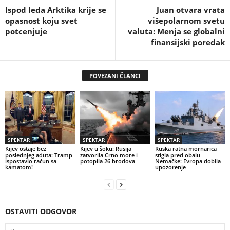
Ispod leda Arktika krije se
Juan otvara vrata
opasnost koju svet
višepolarnom svetu
potcenjuje
valuta: Menja se globalni
finansijski poredak
POVEZANI ČLANCI
SPEKTAR
SPEKTAR
SPEKTAR
Kijev ostaje bez
Kijev u šoku: Rusija
Ruska ratna mornarica
poslednjeg aduta: Tramp
zatvorila Crno more i
stigla pred obalu
ispostavio račun sa
potopila 26 brodova
Nemačke: Evropa dobila
kamatom!
upozorenje
OSTAVITI ODGOVOR