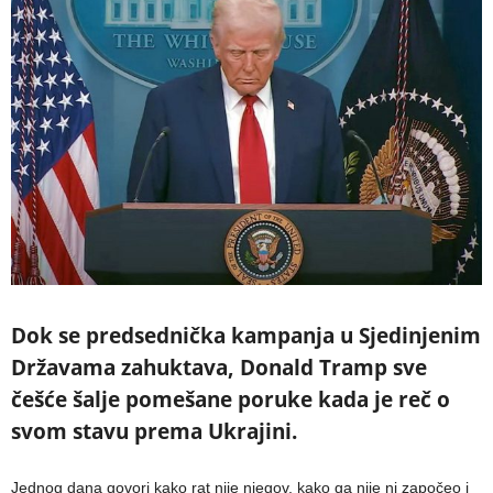
Dok se predsednička kampanja u Sjedinjenim
Državama zahuktava, Donald Tramp sve
češće šalje pomešane poruke kada je reč o
svom stavu prema Ukrajini.
Jednog dana govori kako rat nije njegov, kako ga nije ni započeo i