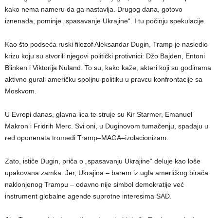
kako nema nameru da ga nastavlja. Drugog dana, gotovo
iznenada, pominje „spasavanje Ukrajine“. I tu počinju spekulacije.
Kao što podseća ruski filozof Aleksandar Dugin, Tramp je nasledio
krizu koju su stvorili njegovi politički protivnici: Džo Bajden, Entoni
Blinken i Viktorija Nuland. To su, kako kaže, akteri koji su godinama
aktivno gurali američku spoljnu politiku u pravcu konfrontacije sa
Moskvom.
U Evropi danas, glavna lica te struje su Kir Starmer, Emanuel
Makron i Fridrih Merc. Svi oni, u Duginovom tumačenju, spadaju u
red oponenata tromeđi Tramp–MAGA–izolacionizam.
Zato, ističe Dugin, priča o „spasavanju Ukrajine“ deluje kao loše
upakovana zamka. Jer, Ukrajina – barem iz ugla američkog birača
naklonjenog Trampu – odavno nije simbol demokratije već
instrument globalne agende suprotne interesima SAD.