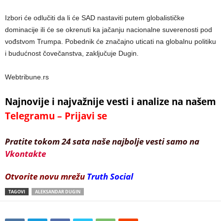
Izbori će odlučiti da li će SAD nastaviti putem globalističke
dominacije ili će se okrenuti ka jačanju nacionalne suverenosti pod
vođstvom Trumpa. Pobednik će značajno uticati na globalnu politiku
i budućnost čovečanstva, zaključuje Dugin.
Webtribune.rs
Najnovije i najvažnije vesti i analize na našem
Telegramu – Prijavi se
Pratite tokom 24 sata naše najbolje vesti samo na
Vkontakte
Otvorite novu mrežu
Truth Social
TAGOVI
ALEKSANDAR DUGIN