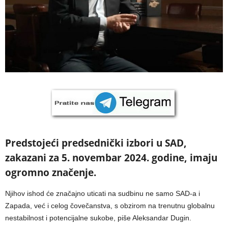
Predstojeći predsednički izbori u SAD,
zakazani za 5. novembar 2024. godine, imaju
ogromno značenje.
Njihov ishod će značajno uticati na sudbinu ne samo SAD-a i
Zapada, već i celog čovečanstva, s obzirom na trenutnu globalnu
nestabilnost i potencijalne sukobe, piše Aleksandar Dugin.