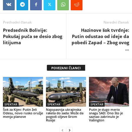
Prethodni članak
Naredni članak
Predsednik Bolivije:
Hazinove šok tvrdnje:
Pokušaj puča se desio zbog
Putin odustao od ideje da
litijuma
pobedi Zapad – Zbog ovog
…
POVEZANI ČLANCI
SPEKTAR
SPEKTAR
SPEKTAR
Šok za Kijev: Putin želi
Najopasnija ukrajinska
Putin je dugo merio
Odesu, novo rusko oružje
raketa do sada: Može da
snagu SAD: Ono što je
menja planove
pogodi ciljeve širom
saznao zabrinulo je
Rusije
Vašington