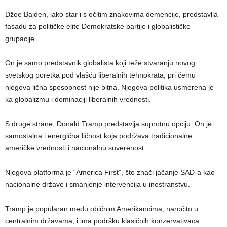
Džoe Bajden, iako star i s očitim znakovima demencije, predstavlja
fasadu za političke elite Demokratske partije i globalističke
grupacije.
On je samo predstavnik globalista koji teže stvaranju novog
svetskog poretka pod vlašću liberalnih tehnokrata, pri čemu
njegova lična sposobnost nije bitna. Njegova politika usmerena je
ka globalizmu i dominaciji liberalnih vrednosti.
S druge strane, Donald Tramp predstavlja suprotnu opciju. On je
samostalna i energična ličnost koja podržava tradicionalne
američke vrednosti i nacionalnu suverenost.
Njegova platforma je “America First”, što znači jačanje SAD-a kao
nacionalne države i smanjenje intervencija u inostranstvu.
Tramp je popularan među običnim Amerikancima, naročito u
centralnim državama, i ima podršku klasičnih konzervativaca.