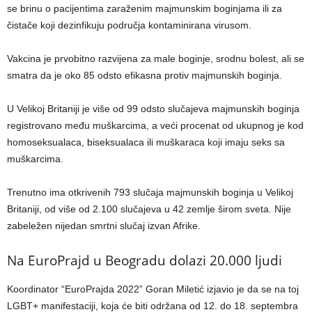
se brinu o pacijentima zaraženim majmunskim boginjama ili za
čistače koji dezinfikuju područja kontaminirana virusom.
Vakcina je prvobitno razvijena za male boginje, srodnu bolest, ali se
smatra da je oko 85 odsto efikasna protiv majmunskih boginja.
U Velikoj Britaniji je više od 99 odsto slučajeva majmunskih boginja
registrovano među muškarcima, a veći procenat od ukupnog je kod
homoseksualaca, biseksualaca ili muškaraca koji imaju seks sa
muškarcima.
Trenutno ima otkrivenih 793 slučaja majmunskih boginja u Velikoj
Britaniji, od više od 2.100 slučajeva u 42 zemlje širom sveta. Nije
zabeležen nijedan smrtni slučaj izvan Afrike.
Na EuroPrajd u Beogradu dolazi 20.000 ljudi
Koordinator “EuroPrajda 2022” Goran Miletić izjavio je da se na toj
LGBT+ manifestaciji, koja će biti održana od 12. do 18. septembra