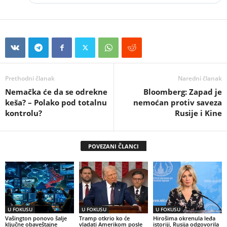
Prethodni članak
Naredni članak
Nemačka će da se odrekne
Bloomberg: Zapad je
keša? – Polako pod totalnu
nemoćan protiv saveza
kontrolu?
Rusije i Kine
POVEZANI ČLANCI
U FOKUSU
U FOKUSU
U FOKUSU
Vašington ponovo šalje
Tramp otkrio ko će
Hirošima okrenula leđa
ključne obaveštajne
vladati Amerikom posle
istoriji, Rusija odgovorila