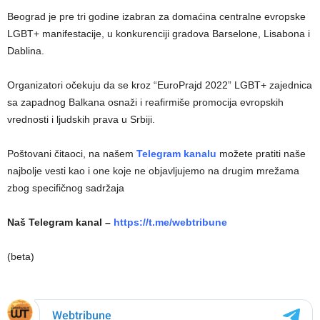
Beograd je pre tri godine izabran za domaćina centralne evropske
LGBT+ manifestacije, u konkurenciji gradova Barselone, Lisabona i
Dablina.
Organizatori očekuju da se kroz “EuroPrajd 2022” LGBT+ zajednica
sa zapadnog Balkana osnaži i reafirmiše promocija evropskih
vrednosti i ljudskih prava u Srbiji.
Poštovani čitaoci, na našem
Telegram kanalu
možete pratiti naše
najbolje vesti kao i one koje ne objavljujemo na drugim mrežama
zbog specifičnog sadržaja
Naš Telegram kanal –
https://t.me/webtribune
(beta)