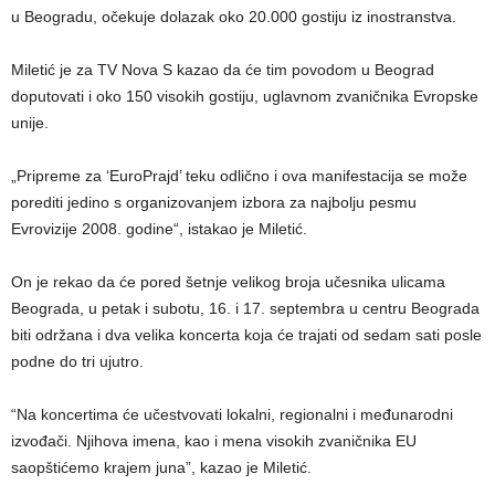
u Beogradu, očekuje dolazak oko 20.000 gostiju iz inostranstva.
Miletić je za TV Nova S kazao da će tim povodom u Beograd
doputovati i oko 150 visokih gostiju, uglavnom zvaničnika Evropske
unije.
„Pripreme za ‘EuroPrajd’ teku odlično i ova manifestacija se može
porediti jedino s organizovanjem izbora za najbolju pesmu
Evrovizije 2008. godine“, istakao je Miletić.
On je rekao da će pored šetnje velikog broja učesnika ulicama
Beograda, u petak i subotu, 16. i 17. septembra u centru Beograda
biti održana i dva velika koncerta koja će trajati od sedam sati posle
podne do tri ujutro.
“Na koncertima će učestvovati lokalni, regionalni i međunarodni
izvođači. Njihova imena, kao i mena visokih zvaničnika EU
saopštićemo krajem juna”, kazao je Miletić.