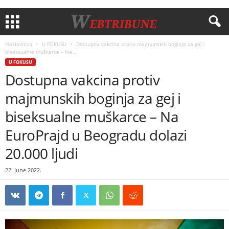
Naslovnica
U FOKUSU
Dostupna vakcina protiv majmunskih boginja za gej i
biseksualne muškarce – Na...
U FOKUSU
Dostupna vakcina protiv
majmunskih boginja za gej i
biseksualne muškarce – Na
EuroPrajd u Beogradu dolazi
20.000 ljudi
22. June 2022.