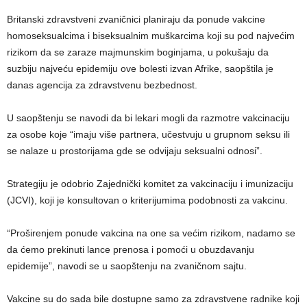
Britanski zdravstveni zvaničnici planiraju da ponude vakcine
homoseksualcima i biseksualnim muškarcima koji su pod najvećim
rizikom da se zaraze majmunskim boginjama, u pokušaju da
suzbiju najveću epidemiju ove bolesti izvan Afrike, saopštila je
danas agencija za zdravstvenu bezbednost.
U saopštenju se navodi da bi lekari mogli da razmotre vakcinaciju
za osobe koje “imaju više partnera, učestvuju u grupnom seksu ili
se nalaze u prostorijama gde se odvijaju seksualni odnosi”.
Strategiju je odobrio Zajednički komitet za vakcinaciju i imunizaciju
(JCVI), koji je konsultovan o kriterijumima podobnosti za vakcinu.
“Proširenjem ponude vakcina na one sa većim rizikom, nadamo se
da ćemo prekinuti lance prenosa i pomoći u obuzdavanju
epidemije”, navodi se u saopštenju na zvaničnom sajtu.
Vakcine su do sada bile dostupne samo za zdravstvene radnike koji