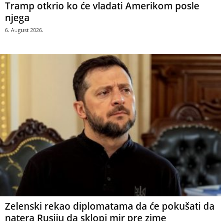
Tramp otkrio ko će vladati Amerikom posle
njega
6. August 2026.
Zelenski rekao diplomatama da će pokušati da
natera Rusiju da sklopi mir pre zime