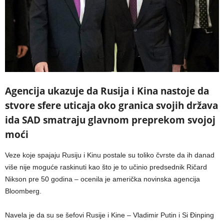
Agencija ukazuje da Rusija i Kina nastoje da
stvore sfere uticaja oko granica svojih država
ida SAD smatraju glavnom preprekom svojoj
moći
Veze koje spajaju Rusiju i Kinu postale su toliko čvrste da ih danad
više nije moguće raskinuti kao što je to učinio predsednik Ričard
Nikson pre 50 godina – ocenila je američka novinska agencija
Bloomberg.
Navela je da su se šefovi Rusije i Kine – Vladimir Putin i Si Đinping