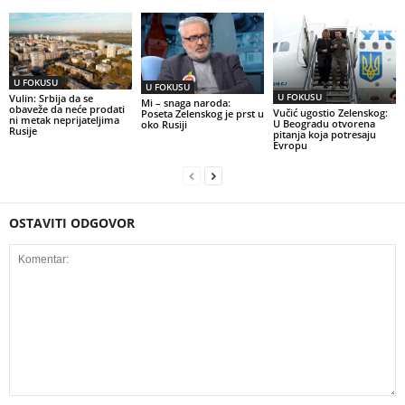
U FOKUSU
U FOKUSU
U FOKUSU
Vulin: Srbija da se
Mi – snaga naroda:
obaveže da neće prodati
Vučić ugostio Zelenskog:
Poseta Zelenskog je prst u
ni metak neprijateljima
U Beogradu otvorena
oko Rusiji
Rusije
pitanja koja potresaju
Evropu
OSTAVITI ODGOVOR