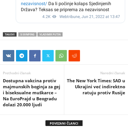
TAGOVI
SI ĐINPING
VLADIMIR PUTIN
Prethodni članak
Naredni članak
Dostupna vakcina protiv
The New York Times: SAD u
majmunskih boginja za gej
Ukrajini već indirektno
i biseksualne muškarce –
ratuju protiv Rusije
Na EuroPrajd u Beogradu
dolazi 20.000 ljudi
POVEZANI ČLANCI