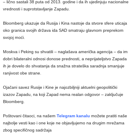
– lično sastali 38 puta od 2013. godine i da ih ujedinjuju nacionalne
vrednosti i suprotstavljanje Zapadu.
Bloomberg ukazuje da Rusija i Kina nastoje da stvore sfere uticaja
oko granica svojih država ida SAD smatraju glavnom preprekom
svojoj moći.
Moskva i Peking su shvatili – naglašava američka agencija – da im
dobri bilateralni odnosi donose prednosti, a neprijateljstvo Zapada
ih je dovelo do shvatanja da snažna strateška saradnja smanjuje
ranjivost obe strane.
Ojačani savez Rusije i Kine je najozbiljniji aktuelni geopolitički
izazov Zapadu, na koji Zapad nema realan odgovor – zaključuje
Bloomberg.
Poštovani čitaoci, na našem
Telegram kanalu
možete pratiti naše
najbolje vesti kao i one koje ne objavljujemo na drugim mrežama
zbog specifičnog sadržaja