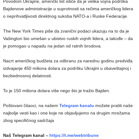
Povodom Ukrajine, američki list ističe da je velika vojna podrška
Bajdenove administracije u suprotnosti sa rečima američkog lidera
o neprihvatljivosti direktnog sukoba NATO-a i Ruske Federacije.
The New York Times piše da zvanični podaci ukazuju na to da je
Vašington bio umešan u ubistvo ruskih vojnih lidera, a takođe – da
je pomogao u napadu na jedan od ratnih brodova.
Nacrt američkog budžeta za odbranu za narednu godinu predviđa
izdvajanje 450 miliona dolara za podršku Ukrajini u obaveštajnoj i
bezbednosnoj delatnosti.
To je 150 miliona dolara više nego što je tražio Bajden.
Poštovani čitaoci, na našem
Telegram kanalu
možete pratiti naše
najbolje vesti kao i one koje ne objavljujemo na drugim mrežama
zbog specifičnog sadržaja
Naš Telegram kanal –
https://t.me/webtribune