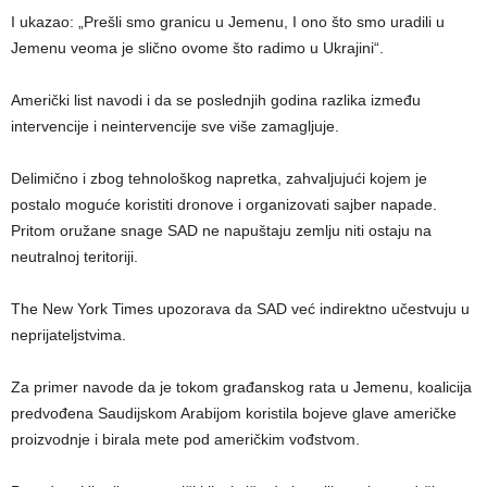
I ukazao: „Prešli smo granicu u Jemenu, I ono što smo uradili u
Jemenu veoma je slično ovome što radimo u Ukrajini“.
Američki list navodi i da se poslednjih godina razlika između
intervencije i neintervencije sve više zamagljuje.
Delimično i zbog tehnološkog napretka, zahvaljujući kojem je
postalo moguće koristiti dronove i organizovati sajber napade.
Pritom oružane snage SAD ne napuštaju zemlju niti ostaju na
neutralnoj teritoriji.
The New York Times upozorava da SAD već indirektno učestvuju u
neprijateljstvima.
Za primer navode da je tokom građanskog rata u Jemenu, koalicija
predvođena Saudijskom Arabijom koristila bojeve glave američke
proizvodnje i birala mete pod američkim vođstvom.