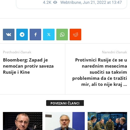
Prethodni članak
Naredni članak
Bloomberg: Zapad je
Protivnici Rusije će se u
nemoćan protiv saveza
narednim mesecima
Rusije i Kine
suočiti sa takvim
problemima da će tražiti
mir, ali to nije kraj …
POVEZANI ČLANCI