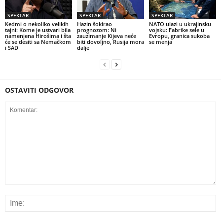
SPEKTAR
SPEKTAR
SPEKTAR
Kedmi o nekoliko velikih
Hazin šokirao
NATO ulazi u ukrajinsku
tajni: Kome je ustvari bila
prognozom: Ni
vojsku: Fabrike sele u
namenjena Hirošima i šta
zauzimanje Kijeva neće
Evropu, granica sukoba
će se desiti sa Nemačkom
biti dovoljno, Rusija mora
se menja
i SAD
dalje
OSTAVITI ODGOVOR