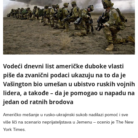
Vodeći dnevni list američke duboke vlasti
piše da zvanični podaci ukazuju na to da je
Vašington bio umešan u ubistvo ruskih vojnih
lidera, a takođe – da je pomogao u napadu na
jedan od ratnih brodova
Američko mešanje u rusko-ukrajinski sukob nadilazi pomoć i sve
više liči na scenario neprijateljstava u Jemenu – ocenio je The New
York Times.