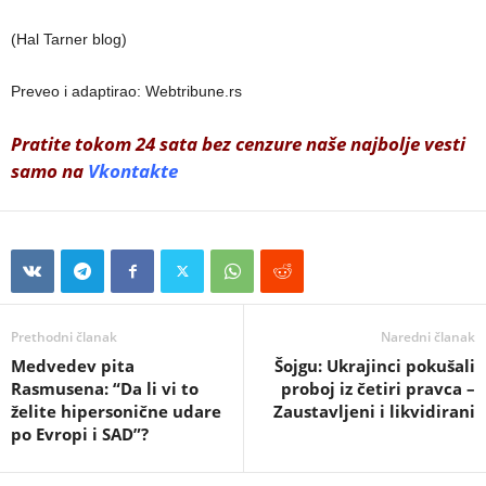
(Hal Tarner blog)
Preveo i adaptirao: Webtribune.rs
Pratite tokom 24 sata bez cenzure naše najbolje vesti
samo na
Vkontakte
Prethodni članak
Naredni članak
Medvedev pita
Šojgu: Ukrajinci pokušali
Rasmusena: “Da li vi to
proboj iz četiri pravca –
želite hipersonične udare
Zaustavljeni i likvidirani
po Evropi i SAD”?