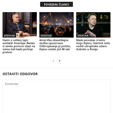
POVEZANI ČLANCI
SPEKTAR
SPEKTAR
SPEKTAR
Hazin o velikoj tajni
Američka obaveštajna
Mask povukao crvenu
svetskih finansija: Banka
služba upozorava:
liniju Kijevu: Starlink neće
iz senke ponovo izlazi na
Odbrojavanje je počelo,
voditi ukrajinske udare
scenu baš kada počinje
Kijevu ostalo još 48 sati
duboko u Rusiju
prelom
OSTAVITI ODGOVOR