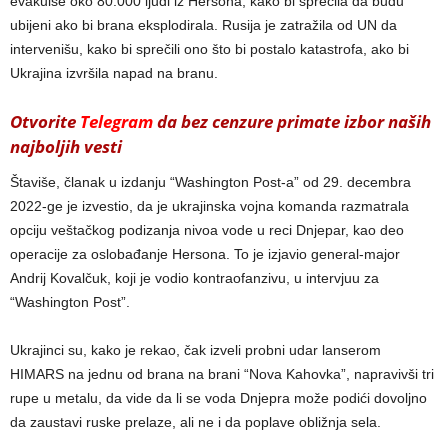
evakuiše oko 80.000 ljudi iz Hersona, kako bi sprečila da budu
ubijeni ako bi brana eksplodirala. Rusija je zatražila od UN da
intervenišu, kako bi sprečili ono što bi postalo katastrofa, ako bi
Ukrajina izvršila napad na branu.
Otvorite
Telegram
da bez cenzure primate izbor naših
najboljih vesti
Štaviše, članak u izdanju “Washington Post-a” od 29. decembra
2022-ge je izvestio, da je ukrajinska vojna komanda razmatrala
opciju veštačkog podizanja nivoa vode u reci Dnjepar, kao deo
operacije za oslobađanje Hersona. To je izjavio general-major
Andrij Kovalčuk, koji je vodio kontraofanzivu, u intervjuu za
“Washington Post”.
Ukrajinci su, kako je rekao, čak izveli probni udar lanserom
HIMARS na jednu od brana na brani “Nova Kahovka”, napravivši tri
rupe u metalu, da vide da li se voda Dnjepra može podići dovoljno
da zaustavi ruske prelaze, ali ne i da poplave obližnja sela.