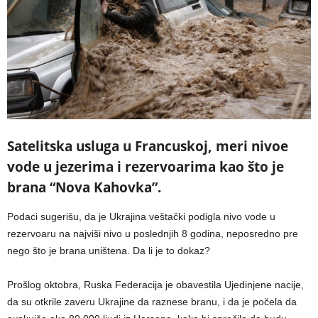
Satelitska usluga u Francuskoj, meri nivoe
vode u jezerima i rezervoarima kao što je
brana “Nova Kahovka”.
Podaci sugerišu, da je Ukrajina veštački podigla nivo vode u
rezervoaru na najviši nivo u poslednjih 8 godina, neposredno pre
nego što je brana uništena. Da li je to dokaz?
Prošlog oktobra, Ruska Federacija je obavestila Ujedinjene nacije,
da su otkrile zaveru Ukrajine da raznese branu, i da je počela da