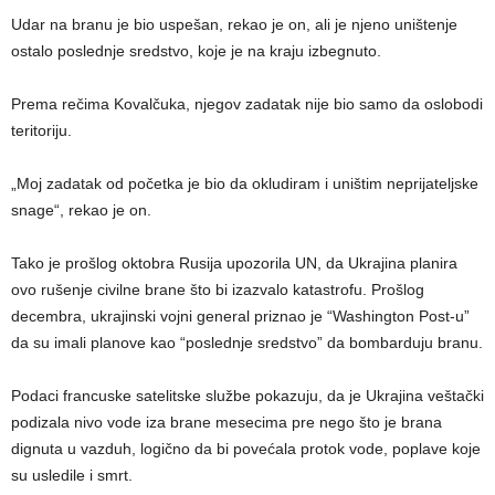
Udar na branu je bio uspešan, rekao je on, ali je njeno uništenje
ostalo poslednje sredstvo, koje je na kraju izbegnuto.
Prema rečima Kovalčuka, njegov zadatak nije bio samo da oslobodi
teritoriju.
„Moj zadatak od početka je bio da okludiram i uništim neprijateljske
snage“, rekao je on.
Tako je prošlog oktobra Rusija upozorila UN, da Ukrajina planira
ovo rušenje civilne brane što bi izazvalo katastrofu. Prošlog
decembra, ukrajinski vojni general priznao je “Washington Post-u”
da su imali planove kao “poslednje sredstvo” da bombarduju branu.
Podaci francuske satelitske službe pokazuju, da je Ukrajina veštački
podizala nivo vode iza brane mesecima pre nego što je brana
dignuta u vazduh, logično da bi povećala protok vode, poplave koje
su usledile i smrt.