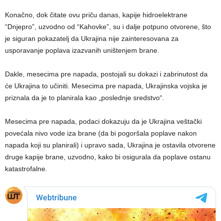
Konačno, dok čitate ovu priču danas, kapije hidroelektrane
“Dnjepro”, uzvodno od “Kahovke”, su i dalje potpuno otvorene, što
je siguran pokazatelj da Ukrajina nije zainteresovana za
usporavanje poplava izazvanih uništenjem brane.
Dakle, mesecima pre napada, postojali su dokazi i zabrinutost da
će Ukrajina to učiniti. Mesecima pre napada, Ukrajinska vojska je
priznala da je to planirala kao „poslednje sredstvo“.
Mesecima pre napada, podaci dokazuju da je Ukrajina veštački
povećala nivo vode iza brane (da bi pogoršala poplave nakon
napada koji su planirali) i upravo sada, Ukrajina je ostavila otvorene
druge kapije brane, uzvodno, kako bi osigurala da poplave ostanu
katastrofalne.