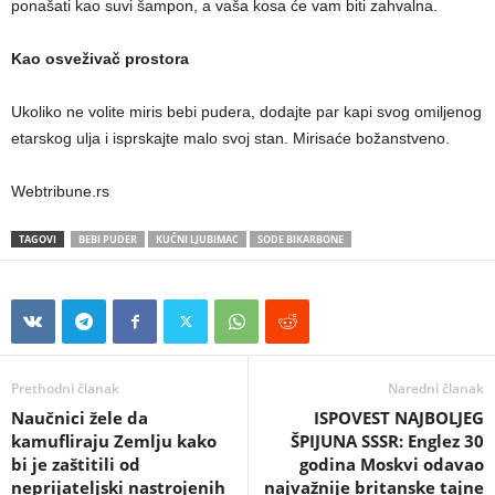
ponašati kao suvi šampon, a vaša kosa će vam biti zahvalna.
Kao osveživač prostora
Ukoliko ne volite miris bebi pudera, dodajte par kapi svog omiljenog
etarskog ulja i isprskajte malo svoj stan. Mirisaće božanstveno.
Webtribune.rs
TAGOVI
BEBI PUDER
KUĆNI LJUBIMAC
SODE BIKARBONE
Prethodni članak
Naredni članak
Naučnici žele da
ISPOVEST NAJBOLJEG
kamufliraju Zemlju kako
ŠPIJUNA SSSR: Englez 30
bi je zaštitili od
godina Moskvi odavao
neprijateljski nastrojenih
najvažnije britanske tajne