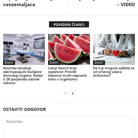
vanzemaljaca
– VIDEO
POVEZANI ČLANCI
ŽIVOT
ŽIVOT
ŽIVOT
Amerika istražuje
Letnji favorit krije
Da li je moguće zaštititi se
zabrinjavajuće slučajeve
opasnost: Previše
od srčanog udara
doniranja organa: Nalazi
lubenice može napraviti
doživotno?
o 28 pacijenata izazvali
haos u organizmu
uzbunu
OSTAVITI ODGOVOR