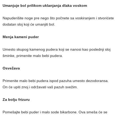
Umanjuje bol prilikom uklanjanja dlaka voskom
Napuderišite noge pre nego što počnete sa voskiranjem i stvorićete
dodatan sloj koji će umanjiti bol.
Menja kameni puder
Umesto skupog kamenog pudera koji se nanosi kao poslednji sloj
šminke, primenite malo bebi pudera.
Osvežava
Primenite malo bebi pudera ispod pazuha umesto dezodoransa.
On će upiti znoj i održavati vaš pazuh svežim.
Za bolju frizuru
Pomešajte bebi puder i malo sode bikarbone. Ova smeša će se