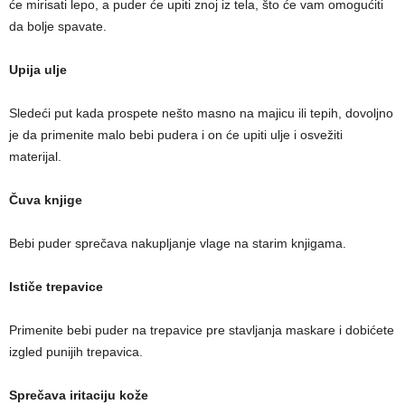
će mirisati lepo, a puder će upiti znoj iz tela, što će vam omogućiti
da bolje spavate.
Upija ulje
Sledeći put kada prospete nešto masno na majicu ili tepih, dovoljno
je da primenite malo bebi pudera i on će upiti ulje i osvežiti
materijal.
Čuva knjige
Bebi puder sprečava nakupljanje vlage na starim knjigama.
Ističe trepavice
Primenite bebi puder na trepavice pre stavljanja maskare i dobićete
izgled punijih trepavica.
Sprečava iritaciju kože