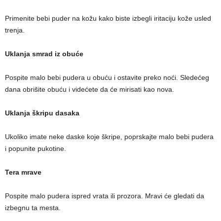
Primenite bebi puder na kožu kako biste izbegli iritaciju kože usled
trenja.
Uklanja smrad iz obuće
Pospite malo bebi pudera u obuću i ostavite preko noći. Sledećeg
dana obrišite obuću i videćete da će mirisati kao nova.
Uklanja škripu dasaka
Ukoliko imate neke daske koje škripe, poprskajte malo bebi pudera
i popunite pukotine.
Tera mrave
Pospite malo pudera ispred vrata ili prozora. Mravi će gledati da
izbegnu ta mesta.