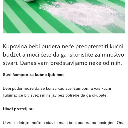
Kupovina bebi pudera neće preopteretiti kućni
budžet a moći ćete da ga iskoristite za mnoštvo
stvari. Danas vam predstavljamo neke od njih.
Suvi šampon za kućne ljubimce
Bebi puder može da se koristi kao suvi šampon, a vaš kućni
ljubimac će biti svež i mirišljav bez potrebe da ga okupate.
Hladi posteljinu
U vrelim letnjim noćima stavite malo bebi pudera na posteljinu. Ona