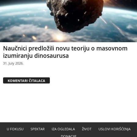
Naučnici predložili novu teoriju o masovnom
izumiranju dinosaurusa
31. July 2026.
KOMENTARI ČITALACA
U FOKUSU
SPEKTAR
IZA OGLEDALA
ŽIVOT
USLOVI KORIŠĆENJA
DONACIJE