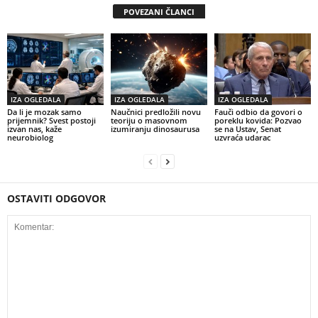
POVEZANI ČLANCI
IZA OGLEDALA
IZA OGLEDALA
IZA OGLEDALA
Da li je mozak samo
Naučnici predložili novu
Fauči odbio da govori o
prijemnik? Svest postoji
teoriju o masovnom
poreklu kovida: Pozvao
izvan nas, kaže
izumiranju dinosaurusa
se na Ustav, Senat
neurobiolog
uzvraća udarac
OSTAVITI ODGOVOR