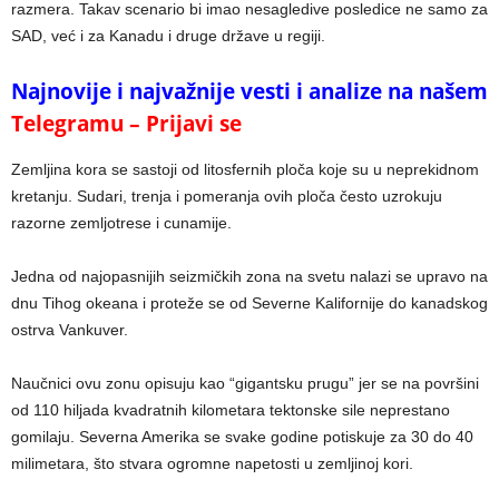
razmera. Takav scenario bi imao nesagledive posledice ne samo za
SAD, već i za Kanadu i druge države u regiji.
Najnovije i najvažnije vesti i analize na našem
Telegramu – Prijavi se
Zemljina kora se sastoji od litosfernih ploča koje su u neprekidnom
kretanju. Sudari, trenja i pomeranja ovih ploča često uzrokuju
razorne zemljotrese i cunamije.
Jedna od najopasnijih seizmičkih zona na svetu nalazi se upravo na
dnu Tihog okeana i proteže se od Severne Kalifornije do kanadskog
ostrva Vankuver.
Naučnici ovu zonu opisuju kao “gigantsku prugu” jer se na površini
od 110 hiljada kvadratnih kilometara tektonske sile neprestano
gomilaju. Severna Amerika se svake godine potiskuje za 30 do 40
milimetara, što stvara ogromne napetosti u zemljinoj kori.