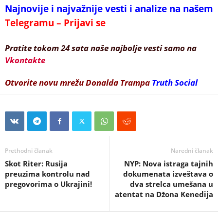
Najnovije i najvažnije vesti i analize na našem
Telegramu – Prijavi se
Pratite tokom 24 sata naše najbolje vesti samo na
Vkontakte
Otvorite novu mrežu Donalda Trampa
Truth Social
Prethodni članak
Naredni članak
Skot Riter: Rusija
NYP: Nova istraga tajnih
preuzima kontrolu nad
dokumenata izveštava o
pregovorima o Ukrajini!
dva strelca umešana u
atentat na Džona Kenedija