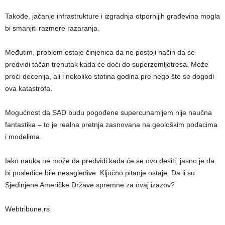
Takođe, jačanje infrastrukture i izgradnja otpornijih građevina mogla
bi smanjiti razmere razaranja.
Međutim, problem ostaje činjenica da ne postoji način da se
predvidi tačan trenutak kada će doći do superzemljotresa. Može
proći decenija, ali i nekoliko stotina godina pre nego što se dogodi
ova katastrofa.
Mogućnost da SAD budu pogođene supercunamijem nije naučna
fantastika – to je realna pretnja zasnovana na geološkim podacima
i modelima.
Iako nauka ne može da predvidi kada će se ovo desiti, jasno je da
bi posledice bile nesagledive. Ključno pitanje ostaje: Da li su
Sjedinjene Američke Države spremne za ovaj izazov?
Webtribune.rs