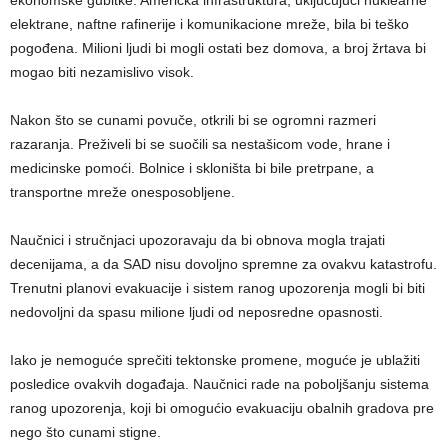
elektrane, naftne rafinerije i komunikacione mreže, bila bi teško
pogođena. Milioni ljudi bi mogli ostati bez domova, a broj žrtava bi
mogao biti nezamislivo visok.
Nakon što se cunami povuče, otkrili bi se ogromni razmeri
razaranja. Preživeli bi se suočili sa nestašicom vode, hrane i
medicinske pomoći. Bolnice i skloništa bi bile pretrpane, a
transportne mreže onesposobljene.
Naučnici i stručnjaci upozoravaju da bi obnova mogla trajati
decenijama, a da SAD nisu dovoljno spremne za ovakvu katastrofu.
Trenutni planovi evakuacije i sistem ranog upozorenja mogli bi biti
nedovoljni da spasu milione ljudi od neposredne opasnosti.
Iako je nemoguće sprečiti tektonske promene, moguće je ublažiti
posledice ovakvih događaja. Naučnici rade na poboljšanju sistema
ranog upozorenja, koji bi omogućio evakuaciju obalnih gradova pre
nego što cunami stigne.