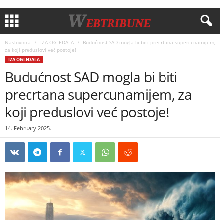
Naslovnica
IZA OGLEDALA
Budućnost SAD mogla bi biti precrtana supercunamijem,
za koji preduslovi već postoje!
IZA OGLEDALA
Budućnost SAD mogla bi biti
precrtana supercunamijem, za
koji preduslovi već postoje!
14. February 2025.