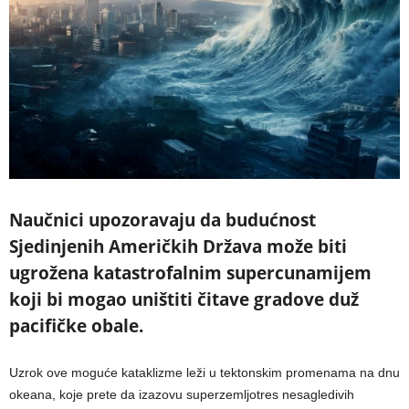
Naučnici upozoravaju da budućnost
Sjedinjenih Američkih Država može biti
ugrožena katastrofalnim supercunamijem
koji bi mogao uništiti čitave gradove duž
pacifičke obale.
Uzrok ove moguće kataklizme leži u tektonskim promenama na dnu
okeana, koje prete da izazovu superzemljotres nesagledivih