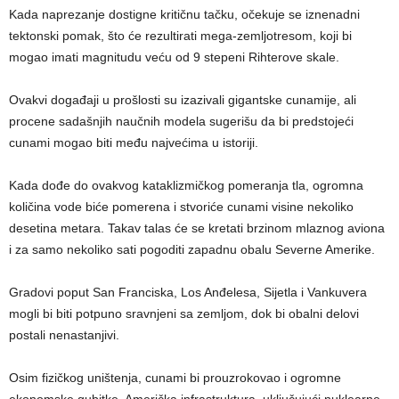
Kada naprezanje dostigne kritičnu tačku, očekuje se iznenadni
tektonski pomak, što će rezultirati mega-zemljotresom, koji bi
mogao imati magnitudu veću od 9 stepeni Rihterove skale.
Ovakvi događaji u prošlosti su izazivali gigantske cunamije, ali
procene sadašnjih naučnih modela sugerišu da bi predstojeći
cunami mogao biti među najvećima u istoriji.
Kada dođe do ovakvog kataklizmičkog pomeranja tla, ogromna
količina vode biće pomerena i stvoriće cunami visine nekoliko
desetina metara. Takav talas će se kretati brzinom mlaznog aviona
i za samo nekoliko sati pogoditi zapadnu obalu Severne Amerike.
Gradovi poput San Franciska, Los Anđelesa, Sijetla i Vankuvera
mogli bi biti potpuno sravnjeni sa zemljom, dok bi obalni delovi
postali nenastanjivi.
Osim fizičkog uništenja, cunami bi prouzrokovao i ogromne
ekonomske gubitke. Američka infrastruktura, uključujući nuklearne