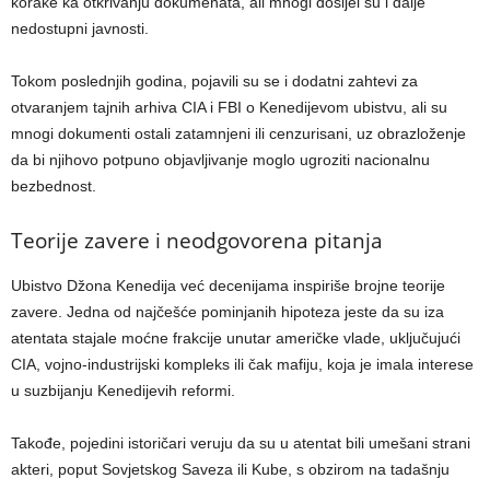
korake ka otkrivanju dokumenata, ali mnogi dosijei su i dalje
nedostupni javnosti.
Tokom poslednjih godina, pojavili su se i dodatni zahtevi za
otvaranjem tajnih arhiva CIA i FBI o Kenedijevom ubistvu, ali su
mnogi dokumenti ostali zatamnjeni ili cenzurisani, uz obrazloženje
da bi njihovo potpuno objavljivanje moglo ugroziti nacionalnu
bezbednost.
Teorije zavere i neodgovorena pitanja
Ubistvo Džona Kenedija već decenijama inspiriše brojne teorije
zavere. Jedna od najčešće pominjanih hipoteza jeste da su iza
atentata stajale moćne frakcije unutar američke vlade, uključujući
CIA, vojno-industrijski kompleks ili čak mafiju, koja je imala interese
u suzbijanju Kenedijevih reformi.
Takođe, pojedini istoričari veruju da su u atentat bili umešani strani
akteri, poput Sovjetskog Saveza ili Kube, s obzirom na tadašnju