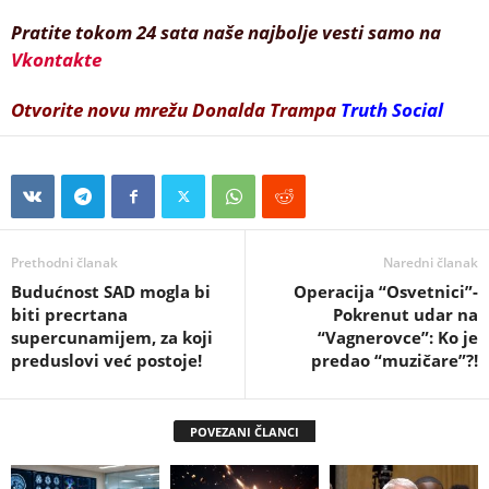
Pratite tokom 24 sata naše najbolje vesti samo na
Vkontakte
Otvorite novu mrežu Donalda Trampa
Truth Social
Prethodni članak
Naredni članak
Budućnost SAD mogla bi
Operacija “Osvetnici”-
biti precrtana
Pokrenut udar na
supercunamijem, za koji
“Vagnerovce”: Ko je
preduslovi već postoje!
predao “muzičare”?!
POVEZANI ČLANCI