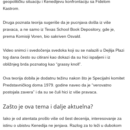
geopolitičku situaciju i Kenedijevu konfrontaciju sa Fidelom
Kastrom.
Druga poznata teorija sugeriše da je pucnjava došla iz više
pravaca, a ne samo iz Texas School Book Depository, gde je,
prema Komisiji Voren, bio sakriven Osvald.
Video snimci i svedočenja svedoka koji su se nalazili u Dejlija Plazi
tog dana često su citirani kao dokazi da su hici ispaljeni i iz
obližnjeg brda poznatog kao “grassy knoll”.
Ova teorija dobila je dodatnu težinu nakon što je Specijalni komitet
Predstavničkog doma 1979. godine naveo da je “verovatno
postojala zavera” i da su se čuli hici iz više pravaca.
Zašto je ova tema i dalje aktuelna?
Iako je od atentata prošlo više od šest decenija, interesovanje za
istinu o ubistvu Kenedija ne jenjava. Razlog za to leži u dubokom