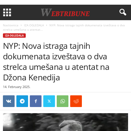
Naslovnica
IZA OGLEDALA
NYP: Nova istraga tajnih dokumenata izveštava o dva
strelca umešana u atentat...
IZA OGLEDALA
NYP: Nova istraga tajnih
dokumenata izveštava o dva
strelca umešana u atentat na
Džona Kenedija
14. February 2025.