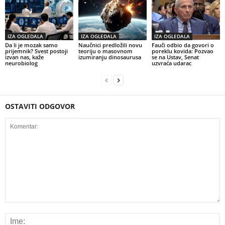
IZA OGLEDALA
IZA OGLEDALA
IZA OGLEDALA
Da li je mozak samo
Naučnici predložili novu
Fauči odbio da govori o
prijemnik? Svest postoji
teoriju o masovnom
poreklu kovida: Pozvao
izvan nas, kaže
izumiranju dinosaurusa
se na Ustav, Senat
neurobiolog
uzvraća udarac
OSTAVITI ODGOVOR