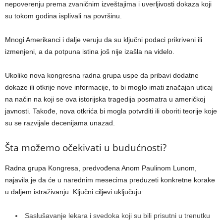
nepoverenju prema zvaničnim izveštajima i uverljivosti dokaza koji
su tokom godina isplivali na površinu.
Mnogi Amerikanci i dalje veruju da su ključni podaci prikriveni ili
izmenjeni, a da potpuna istina još nije izašla na videlo.
Ukoliko nova kongresna radna grupa uspe da pribavi dodatne
dokaze ili otkrije nove informacije, to bi moglo imati značajan uticaj
na način na koji se ova istorijska tragedija posmatra u američkoj
javnosti. Takođe, nova otkrića bi mogla potvrditi ili oboriti teorije koje
su se razvijale decenijama unazad.
Šta možemo očekivati u budućnosti?
Radna grupa Kongresa, predvođena Anom Paulinom Lunom,
najavila je da će u narednim mesecima preduzeti konkretne korake
u daljem istraživanju. Ključni ciljevi uključuju:
Saslušavanje lekara i svedoka koji su bili prisutni u trenutku