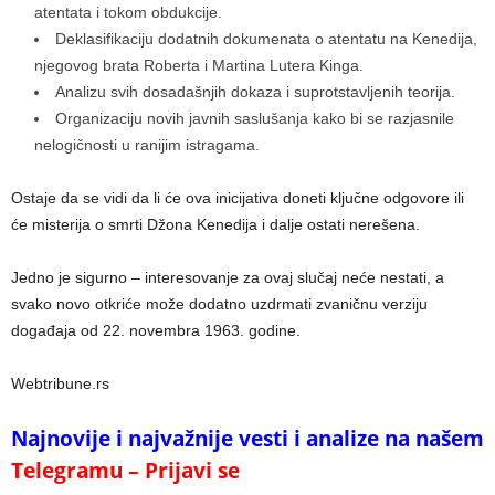
atentata i tokom obdukcije.
Deklasifikaciju dodatnih dokumenata o atentatu na Kenedija,
njegovog brata Roberta i Martina Lutera Kinga.
Analizu svih dosadašnjih dokaza i suprotstavljenih teorija.
Organizaciju novih javnih saslušanja kako bi se razjasnile
nelogičnosti u ranijim istragama.
Ostaje da se vidi da li će ova inicijativa doneti ključne odgovore ili
će misterija o smrti Džona Kenedija i dalje ostati nerešena.
Jedno je sigurno – interesovanje za ovaj slučaj neće nestati, a
svako novo otkriće može dodatno uzdrmati zvaničnu verziju
događaja od 22. novembra 1963. godine.
Webtribune.rs
Najnovije i najvažnije vesti i analize na našem
Telegramu – Prijavi se