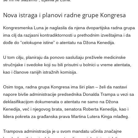
Nova istraga i planovi radne grupe Kongresa
Kongresmenka Luna je naglasila da njena dvopartijska radna grupa
ima cilj da razjasni kontradiktornosti u prethodnim izveštajima i da
dođe do “celokupne istine” o atentatu na Džona Kenedija.
U tom cilju, planiraju da ponovo saslušaju preživele medicinske
stručnjake i svedoke koji su bili prisutni u bolnici u vreme atentata,
kao i članove ranijih istražnih komisija.
Osim toga, radna grupa Kongresa ima širi plan – želi da nastavi
napore bivše administracije predsednika Donalda Trampa u vezi sa
deklasifikacijom dokumenata o atentatu ne samo na Džona
Kenedija, već i njegovog brata, senatora Roberta Kenedija, kao i
lidera pokreta za građanska prava Martina Lutera Kinga mlađeg.
Trampova administracija je u svom mandatu učinila značajne