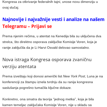
Kongresa za otkrivanje federalnih tajni, unose novu dimenziju u
ovaj slučaj.
Najnovije i najvažnije vesti i analize na našem
Telegramu – Prijavi se
Prema njenim rečima, u atentat na Kenedija bila su uključena dva
strelca, što direktno osporava zaključke Komisije Voren, koja je
ranije zaključila da je Li Harvi Osvald delovao samostalno.
Nova istraga Kongresa osporava zvaničnu
verziju atentata
Prema izveštaju koji donosi američki list
New York Post
, Luna je na
konferenciji za štampu iznela tvrdnju da su ranija kongresna
saslušanja pogrešno tumačila ključne dokaze.
Konkretno, ona smatra da teorija “jednog metka”, koja je bila
kamen temeljac zaključaka Komisije Voren, nije u skladu sa