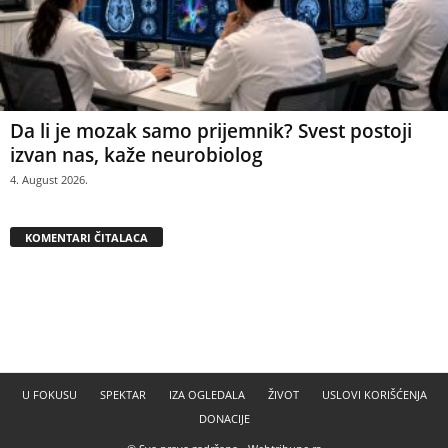
Da li je mozak samo prijemnik? Svest postoji
izvan nas, kaže neurobiolog
4. August 2026.
KOMENTARI ČITALACA
U FOKUSU
SPEKTAR
IZA OGLEDALA
ŽIVOT
USLOVI KORIŠĆENJA
DONACIJE