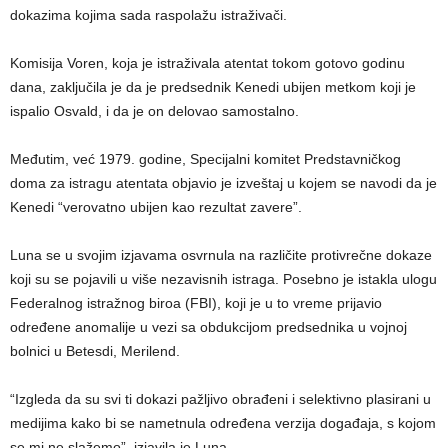
dokazima kojima sada raspolažu istraživači.
Komisija Voren, koja je istraživala atentat tokom gotovo godinu
dana, zaključila je da je predsednik Kenedi ubijen metkom koji je
ispalio Osvald, i da je on delovao samostalno.
Međutim, već 1979. godine, Specijalni komitet Predstavničkog
doma za istragu atentata objavio je izveštaj u kojem se navodi da je
Kenedi “verovatno ubijen kao rezultat zavere”.
Luna se u svojim izjavama osvrnula na različite protivrečne dokaze
koji su se pojavili u više nezavisnih istraga. Posebno je istakla ulogu
Federalnog istražnog biroa (FBI), koji je u to vreme prijavio
određene anomalije u vezi sa obdukcijom predsednika u vojnoj
bolnici u Betesdi, Merilend.
“Izgleda da su svi ti dokazi pažljivo obrađeni i selektivno plasirani u
medijima kako bi se nametnula određena verzija događaja, s kojom
se mi ne slažemo”, izjavila je Luna.