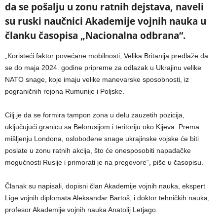
da se pošalju u zonu ratnih dejstava, naveli
su ruski naučnici Akademije vojnih nauka u
članku časopisa „Nacionalna odbrana“.
„Koristeći faktor povećane mobilnosti, Velika Britanija predlaže da
se do maja 2024. godine pripreme za odlazak u Ukrajinu velike
NATO snage, koje imaju velike manevarske sposobnosti, iz
pograničnih rejona Rumunije i Poljske.
Cilj je da se formira tampon zona u delu zauzetih pozicija,
uključujući granicu sa Belorusijom i teritoriju oko Kijeva. Prema
mišljenju Londona, oslobođene snage ukrajinske vojske će biti
poslate u zonu ratnih akcija, što će onesposobiti napadačke
mogućnosti Rusije i primorati je na pregovore“, piše u časopisu.
Članak su napisali, dopisni član Akademije vojnih nauka, ekspert
Lige vojnih diplomata Aleksandar Bartoš, i doktor tehničkih nauka,
profesor Akademije vojnih nauka Anatolij Letjago.