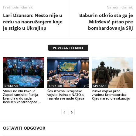
Prethodni članak
Naredni članak
Lari Džonson: Nešto nije u
Baburin otkrio šta ga je
redu sa naoružanjem koje
Milošević pitao pre
je stiglo u Ukrajinu
bombardovanja SRJ
POVEZANI ČLANCI
SPEKTAR
SPEKTAR
SPEKTAR
Stvari ne idu kako je
Šok iz vrha ukrajinske
Ruska vojska pred
Zapad zamislio: Rusija
vojske: Istina o NATO-u
vratima Kramatorska:
krenula u do sada
raznela sve nade Kijeva
Kijev naredio evakuaciju
neviđen kontranapad …
OSTAVITI ODGOVOR