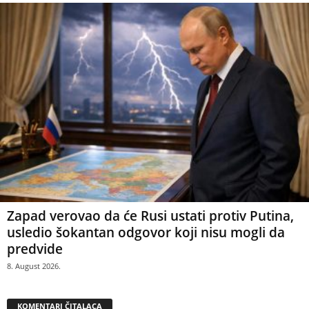
Zapad verovao da će Rusi ustati protiv Putina,
usledio šokantan odgovor koji nisu mogli da
predvide
8. August 2026.
KOMENTARI ČITALACA