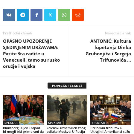
Prethodni članak
Naredni članak
OPASNO UPOZORENJE
ANTONIĆ: Kultura
SJEDINJENIM DRŽAVAMA:
lupetanja Dinka
Pazite šta radite u
Gruhonjića i Sergeja
Venecueli, tamo su rusko
Trifunovića …
oružje i vojska
POVEZANI ČLANCI
SPEKTAR
SPEKTAR
SPEKTAR
Blumberg: Kijev i Zapad
Zelenski uznemiren zbog
Prelomni trenutak u
bi mogli biti primorani da
odluke Moskve: U Rusiju
Ukrajini: Amerikanci stižu