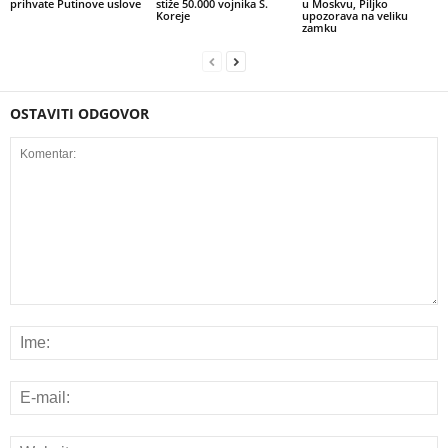
prihvate Putinove uslove
stiže 50.000 vojnika S.
u Moskvu, Piljko
Koreje
upozorava na veliku
zamku
OSTAVITI ODGOVOR