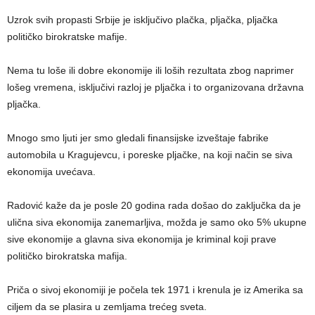
Uzrok svih propasti Srbije je isključivo plačka, pljačka, pljačka
političko birokratske mafije.
Nema tu loše ili dobre ekonomije ili loših rezultata zbog naprimer
lošeg vremena, isključivi razloj je pljačka i to organizovana državna
pljačka.
Mnogo smo ljuti jer smo gledali finansijske izveštaje fabrike
automobila u Kragujevcu, i poreske pljačke, na koji način se siva
ekonomija uvećava.
Radović kaže da je posle 20 godina rada došao do zaključka da je
ulična siva ekonomija zanemarljiva, možda je samo oko 5% ukupne
sive ekonomije a glavna siva ekonomija je kriminal koji prave
političko birokratska mafija.
Priča o sivoj ekonomiji je počela tek 1971 i krenula je iz Amerika sa
ciljem da se plasira u zemljama trećeg sveta.