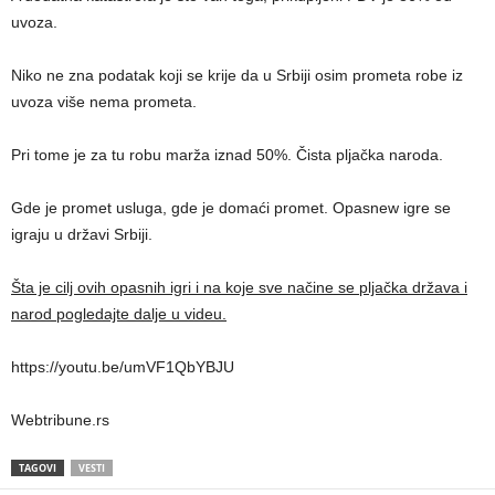
uvoza.
Niko ne zna podatak koji se krije da u Srbiji osim prometa robe iz
uvoza više nema prometa.
Pri tome je za tu robu marža iznad 50%. Čista pljačka naroda.
Gde je promet usluga, gde je domaći promet. Opasnew igre se
igraju u državi Srbiji.
Šta je cilj ovih opasnih igri i na koje sve načine se pljačka država i
narod pogledajte dalje u videu.
https://youtu.be/umVF1QbYBJU
Webtribune.rs
TAGOVI
VESTI