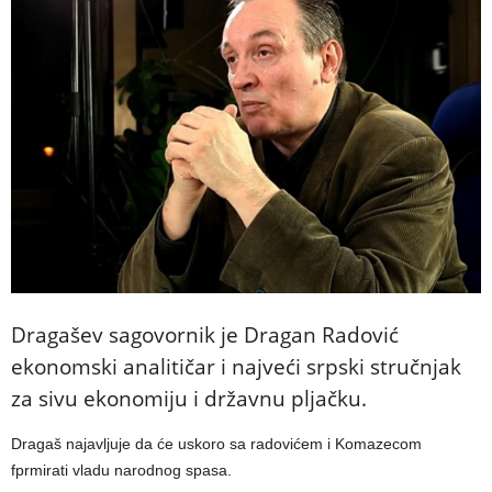
Dragašev sagovornik je Dragan Radović
ekonomski analitičar i najveći srpski stručnjak
za sivu ekonomiju i državnu pljačku.
Dragaš najavljuje da će uskoro sa radovićem i Komazecom
fprmirati vladu narodnog spasa.