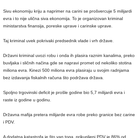
Sivu ekonomiju kriju a naprimer na carini se prošvercuje 5 milijardi
evra i to nije ulična siva ekonomija. To je organizovan kriminal
ministarstva finansija, poreske uprave i carinske uprave.
Taj kriminal uvek pokrivaki predsednik vlade i vrh države.
Državni kriminal uvozi robu i onda ih plasira raznim kanalima, preko
buvljaka i sličnih načina gde se napravi promet od nekoliko stotina
miliona evra. Kinezi 500 miliona evra plasiraju u svojim radnjama
bez izdavanja fiskalnih računa što podržava država.
Spoljno trgovinski deficit je prošle godine bio 5,7 milijardi evra i
raste iz godine u godinu.
Državna mafija pretera milijarde evra robe preko granice bez carine
i PDV.
A dodatna katastrofa je što van toga, prikupljeni PDV je 86% od