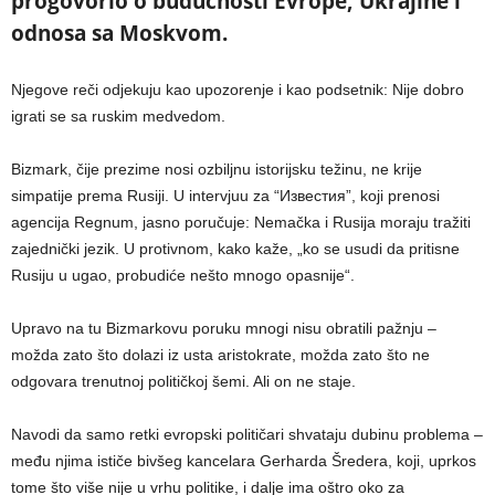
progovorio o budućnosti Evrope, Ukrajine i
odnosa sa Moskvom.
Njegove reči odjekuju kao upozorenje i kao podsetnik: Nije dobro
igrati se sa ruskim medvedom.
Bizmark, čije prezime nosi ozbiljnu istorijsku težinu, ne krije
simpatije prema Rusiji. U intervjuu za “Известия”, koji prenosi
agencija Regnum, jasno poručuje: Nemačka i Rusija moraju tražiti
zajednički jezik. U protivnom, kako kaže, „ko se usudi da pritisne
Rusiju u ugao, probudiće nešto mnogo opasnije“.
Upravo na tu Bizmarkovu poruku mnogi nisu obratili pažnju –
možda zato što dolazi iz usta aristokrate, možda zato što ne
odgovara trenutnoj političkoj šemi. Ali on ne staje.
Navodi da samo retki evropski političari shvataju dubinu problema –
među njima ističe bivšeg kancelara Gerharda Šredera, koji, uprkos
tome što više nije u vrhu politike, i dalje ima oštro oko za