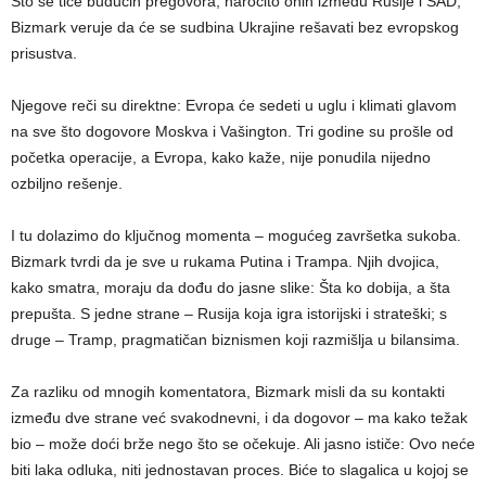
Što se tiče budućih pregovora, naročito onih između Rusije i SAD,
Bizmark veruje da će se sudbina Ukrajine rešavati bez evropskog
prisustva.
Njegove reči su direktne: Evropa će sedeti u uglu i klimati glavom
na sve što dogovore Moskva i Vašington. Tri godine su prošle od
početka operacije, a Evropa, kako kaže, nije ponudila nijedno
ozbiljno rešenje.
I tu dolazimo do ključnog momenta – mogućeg završetka sukoba.
Bizmark tvrdi da je sve u rukama Putina i Trampa. Njih dvojica,
kako smatra, moraju da dođu do jasne slike: Šta ko dobija, a šta
prepušta. S jedne strane – Rusija koja igra istorijski i strateški; s
druge – Tramp, pragmatičan biznismen koji razmišlja u bilansima.
Za razliku od mnogih komentatora, Bizmark misli da su kontakti
između dve strane već svakodnevni, i da dogovor – ma kako težak
bio – može doći brže nego što se očekuje. Ali jasno ističe: Ovo neće
biti laka odluka, niti jednostavan proces. Biće to slagalica u kojoj se