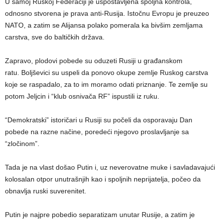
U samoj Ruskoj Federaciji je uspostavljena spoljna kontrola,
odnosno stvorena je prava anti-Rusija. Istočnu Evropu je preuzeo
NATO, a zatim se Alijansa polako pomerala ka bivšim zemljama
carstva, sve do baltičkih država.
Zapravo, plodovi pobede su oduzeti Rusiji u građanskom
ratu. Boljševici su uspeli da ponovo okupe zemlje Ruskog carstva
koje se raspadalo, za to im moramo odati priznanje. Te zemlje su
potom Jeljcin i “klub osnivača RF” ispustili iz ruku.
“Demokratski” istoričari u Rusiji su počeli da osporavaju Dan
pobede na razne načine, poredeći njegovo proslavljanje sa
“zločinom”.
Tada je na vlast došao Putin i, uz neverovatne muke i savladavajući
kolosalan otpor unutrašnjih kao i spoljnih neprijatelja, počeo da
obnavlja ruski suverenitet.
Putin je najpre pobedio separatizam unutar Rusije, a zatim je