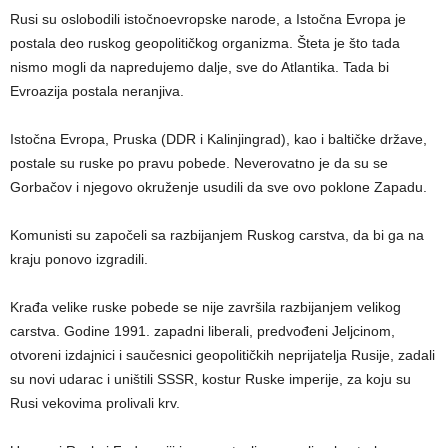
Rusi su oslobodili istočnoevropske narode, a Istočna Evropa je
postala deo ruskog geopolitičkog organizma. Šteta je što tada
nismo mogli da napredujemo dalje, sve do Atlantika. Tada bi
Evroazija postala neranjiva.
Istočna Evropa, Pruska (DDR i Kalinjingrad), kao i baltičke države,
postale su ruske po pravu pobede. Neverovatno je da su se
Gorbačov i njegovo okruženje usudili da sve ovo poklone Zapadu.
Komunisti su započeli sa razbijanjem Ruskog carstva, da bi ga na
kraju ponovo izgradili.
Krađa velike ruske pobede se nije završila razbijanjem velikog
carstva. Godine 1991. zapadni liberali, predvođeni Jeljcinom,
otvoreni izdajnici i saučesnici geopolitičkih neprijatelja Rusije, zadali
su novi udarac i uništili SSSR, kostur Ruske imperije, za koju su
Rusi vekovima prolivali krv.