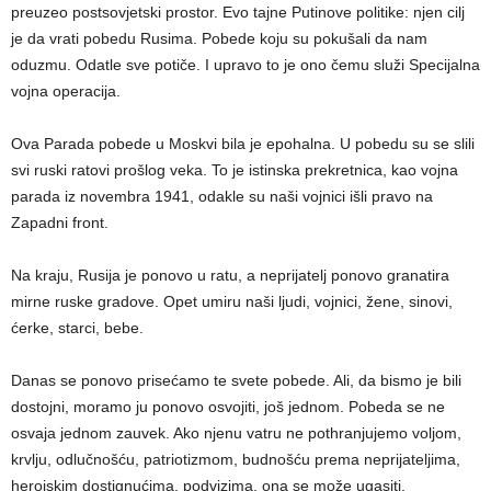
preuzeo postsovjetski prostor. Evo tajne Putinove politike: njen cilj
je da vrati pobedu Rusima. Pobede koju su pokušali da nam
oduzmu. Odatle sve potiče. I upravo to je ono čemu služi Specijalna
vojna operacija.
Ova Parada pobede u Moskvi bila je epohalna. U pobedu su se slili
svi ruski ratovi prošlog veka. To je istinska prekretnica, kao vojna
parada iz novembra 1941, odakle su naši vojnici išli pravo na
Zapadni front.
Na kraju, Rusija je ponovo u ratu, a neprijatelj ponovo granatira
mirne ruske gradove. Opet umiru naši ljudi, vojnici, žene, sinovi,
ćerke, starci, bebe.
Danas se ponovo prisećamo te svete pobede. Ali, da bismo je bili
dostojni, moramo ju ponovo osvojiti, još jednom. Pobeda se ne
osvaja jednom zauvek. Ako njenu vatru ne pothranjujemo voljom,
krvlju, odlučnošću, patriotizmom, budnošću prema neprijateljima,
herojskim dostignućima, podvizima, ona se može ugasiti.