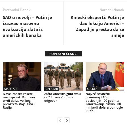
Prethodni članak
Naredni članak
SAD u nevolji – Putin je
Kineski eksperti: Putin je
izazvao masovnu
dao lekciju Americi –
evakuaciju zlata iz
Zapad je prestao da se
američkih banaka
smeje
POVEZANI ČLANCI
SPEKTAR
SPEKTAR
SPEKTAR
Nove iranske rakete
Zašto Amerika gubi svaki
Najveći strateški
menjaju rat: Džonson
rat? Stiven Volt ima
promašaj SAD u
tvrdi da iza velikog
odgovor
poslednjih 100 godina:
preokreta stoje Kina i
Zamrzavanje ruskih 300
Rusija
milijardi dolara pomoglo
Putinu