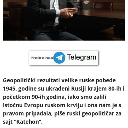
Geopolitički rezultati velike ruske pobede
1945. godine su ukradeni Rusiji krajem 80-ih i
početkom 90-ih godina, iako smo zalili
Istočnu Evropu ruskom krvlju i ona nam je s
pravom pripadala, piše ruski geopolitičar za
sajt “Katehon”.