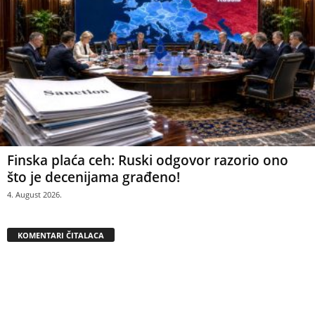
Finska plaća ceh: Ruski odgovor razorio ono
što je decenijama građeno!
4. August 2026.
KOMENTARI ČITALACA