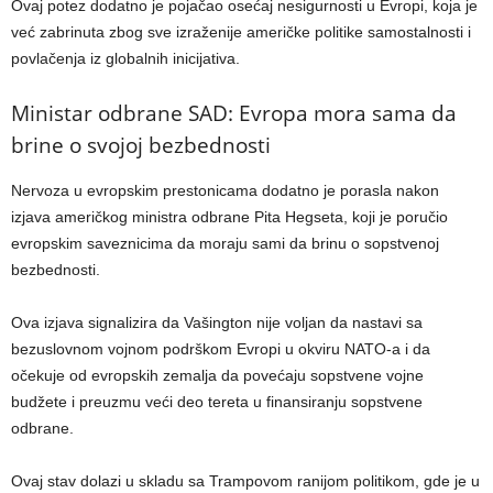
Ovaj potez dodatno je pojačao osećaj nesigurnosti u Evropi, koja je
već zabrinuta zbog sve izraženije američke politike samostalnosti i
povlačenja iz globalnih inicijativa.
Ministar odbrane SAD: Evropa mora sama da
brine o svojoj bezbednosti
Nervoza u evropskim prestonicama dodatno je porasla nakon
izjava američkog ministra odbrane Pita Hegseta, koji je poručio
evropskim saveznicima da moraju sami da brinu o sopstvenoj
bezbednosti.
Ova izjava signalizira da Vašington nije voljan da nastavi sa
bezuslovnom vojnom podrškom Evropi u okviru NATO-a i da
očekuje od evropskih zemalja da povećaju sopstvene vojne
budžete i preuzmu veći deo tereta u finansiranju sopstvene
odbrane.
Ovaj stav dolazi u skladu sa Trampovom ranijom politikom, gde je u