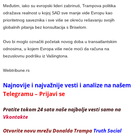
Međutim, iako su evropski lideri zabrinuti, Trampova politika
odražava realnost u kojoj SAD sve manje vide Evropu kao
prioritetnog saveznika i sve više se okreću rešavanju svojih
globalnih pitanja bez konsultacija s Briselom.
Ovo bi moglo označiti početak novog doba u transatlantskim
odnosima, u kojem Evropa više neće moći da računa na
bezuslovnu podršku iz Vašingtona.
Webtribune.rs
Najnovije i najvažnije vesti i analize na našem
Telegramu – Prijavi se
Pratite tokom 24 sata naše najbolje vesti samo na
Vkontakte
Otvorite novu mrežu Donalda Trampa
Truth Social