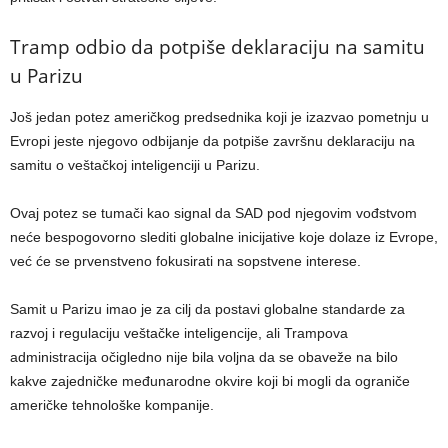
Tramp odbio da potpiše deklaraciju na samitu
u Parizu
Još jedan potez američkog predsednika koji je izazvao pometnju u
Evropi jeste njegovo odbijanje da potpiše završnu deklaraciju na
samitu o veštačkoj inteligenciji u Parizu.
Ovaj potez se tumači kao signal da SAD pod njegovim vođstvom
neće bespogovorno slediti globalne inicijative koje dolaze iz Evrope,
već će se prvenstveno fokusirati na sopstvene interese.
Samit u Parizu imao je za cilj da postavi globalne standarde za
razvoj i regulaciju veštačke inteligencije, ali Trampova
administracija očigledno nije bila voljna da se obaveže na bilo
kakve zajedničke međunarodne okvire koji bi mogli da ograniče
američke tehnološke kompanije.