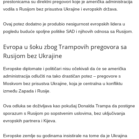
prestonicama su direktni pregovori koje je američka administracija
vodila s Rusijom bez prisustva Ukrajine i evropskih država.
Ovaj potez dodatno je produbio nesigurnost evropskih lidera u
pogledu buduće spoljne politike SAD i njihovih odnosa sa Rusijom.
Evropa u šoku zbog Trampovih pregovora sa
Rusijom bez Ukrajine
Evropske diplomate i političari nisu očekivali da će se američka
administracija odlučiti na tako drastičan potez – pregovore s
Moskvom bez prisustva Ukrajine, koja je centralna u konfliktu
između Zapada i Rusije.
Ova odluka se doživljava kao pokušaj Donalda Trampa da postigne
sporazum s Rusijom po sopstvenim uslovima, bez uključivanja
evropskih partnera i Kijeva.
Evropske zemlje su godinama insistirale na tome da je Ukrajina