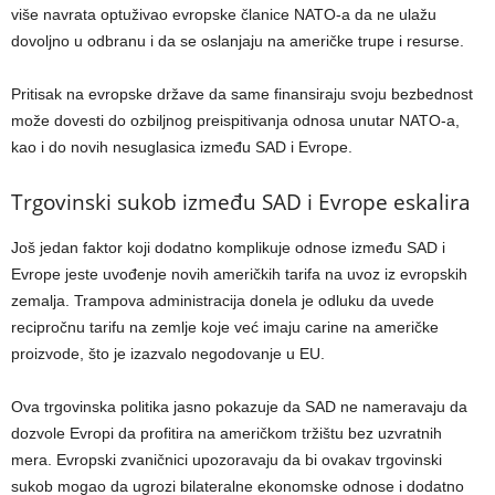
više navrata optuživao evropske članice NATO-a da ne ulažu
dovoljno u odbranu i da se oslanjaju na američke trupe i resurse.
Pritisak na evropske države da same finansiraju svoju bezbednost
može dovesti do ozbiljnog preispitivanja odnosa unutar NATO-a,
kao i do novih nesuglasica između SAD i Evrope.
Trgovinski sukob između SAD i Evrope eskalira
Još jedan faktor koji dodatno komplikuje odnose između SAD i
Evrope jeste uvođenje novih američkih tarifa na uvoz iz evropskih
zemalja. Trampova administracija donela je odluku da uvede
recipročnu tarifu na zemlje koje već imaju carine na američke
proizvode, što je izazvalo negodovanje u EU.
Ova trgovinska politika jasno pokazuje da SAD ne nameravaju da
dozvole Evropi da profitira na američkom tržištu bez uzvratnih
mera. Evropski zvaničnici upozoravaju da bi ovakav trgovinski
sukob mogao da ugrozi bilateralne ekonomske odnose i dodatno