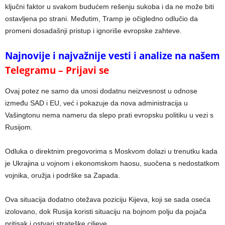
ključni faktor u svakom budućem rešenju sukoba i da ne može biti
ostavljena po strani. Međutim, Tramp je očigledno odlučio da
promeni dosadašnji pristup i ignoriše evropske zahteve.
Najnovije i najvažnije vesti i analize na našem
Telegramu – Prijavi se
Ovaj potez ne samo da unosi dodatnu neizvesnost u odnose
između SAD i EU, već i pokazuje da nova administracija u
Vašingtonu nema nameru da slepo prati evropsku politiku u vezi s
Rusijom.
Odluka o direktnim pregovorima s Moskvom dolazi u trenutku kada
je Ukrajina u vojnom i ekonomskom haosu, suočena s nedostatkom
vojnika, oružja i podrške sa Zapada.
Ova situacija dodatno otežava poziciju Kijeva, koji se sada oseća
izolovano, dok Rusija koristi situaciju na bojnom polju da pojača
pritisak i ostvari strateške ciljeve.