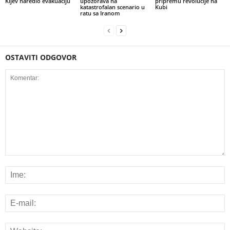
Kijev naredio evakuaciju
upozorava na
pripremu revolucije na
katastrofalan scenario u
Kubi
ratu sa Iranom
OSTAVITI ODGOVOR