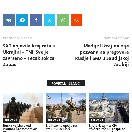
Prethodni članak
Naredni članak
SAD objavile kraj rata u
Mediji: Ukrajina nije
Ukrajini – TNI: Sve je
pozvana na pregovore
završeno – Težak šok za
Rusije i SAD u Saudijskoj
Zapad
Arabiji
POVEZANI ČLANCI
SPEKTAR
SPEKTAR
SPEKTAR
Ruska vojska pred
Nuklearna opcija na
Njujork tajms: CIA
vratima Kramatorska:
stolu: Vilkerson
stvorila radnu grupu za