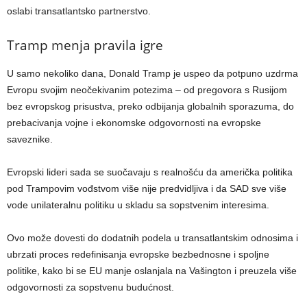
oslabi transatlantsko partnerstvo.
Tramp menja pravila igre
U samo nekoliko dana, Donald Tramp je uspeo da potpuno uzdrma
Evropu svojim neočekivanim potezima – od pregovora s Rusijom
bez evropskog prisustva, preko odbijanja globalnih sporazuma, do
prebacivanja vojne i ekonomske odgovornosti na evropske
saveznike.
Evropski lideri sada se suočavaju s realnošću da američka politika
pod Trampovim vođstvom više nije predvidljiva i da SAD sve više
vode unilateralnu politiku u skladu sa sopstvenim interesima.
Ovo može dovesti do dodatnih podela u transatlantskim odnosima i
ubrzati proces redefinisanja evropske bezbednosne i spoljne
politike, kako bi se EU manje oslanjala na Vašington i preuzela više
odgovornosti za sopstvenu budućnost.