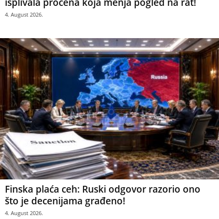
isplivala procena koja menja pogled na rat!
4. August 2026.
Finska plaća ceh: Ruski odgovor razorio ono
što je decenijama građeno!
4. August 2026.