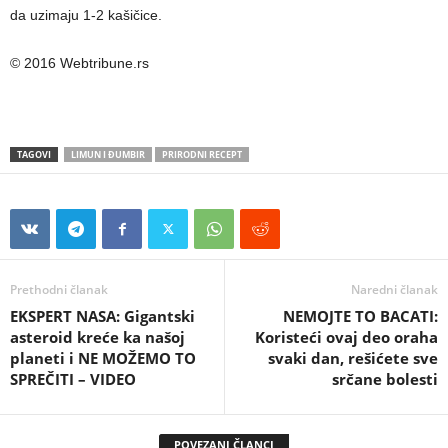
da uzimaju 1-2 kašičice.
© 2016 Webtribune.rs
TAGOVI
LIMUN I ĐUMBIR
PRIRODNI RECEPT
Prethodni članak
Naredni članak
EKSPERT NASA: Gigantski
NEMOJTE TO BACATI:
asteroid kreće ka našoj
Koristeći ovaj deo oraha
planeti i NE MOŽEMO TO
svaki dan, rešićete sve
SPREČITI – VIDEO
srčane bolesti
POVEZANI ČLANCI