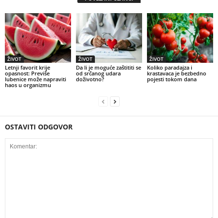
ŽIVOT
ŽIVOT
ŽIVOT
Letnji favorit krije
Da li je moguće zaštititi se
Koliko paradajza i
opasnost: Previše
od srčanog udara
krastavaca je bezbedno
lubenice može napraviti
doživotno?
pojesti tokom dana
haos u organizmu
OSTAVITI ODGOVOR