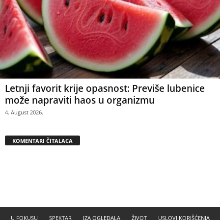
Letnji favorit krije opasnost: Previše lubenice
može napraviti haos u organizmu
4. August 2026.
KOMENTARI ČITALACA
U FOKUSU
SPEKTAR
IZA OGLEDALA
ŽIVOT
USLOVI KORIŠĆENJA