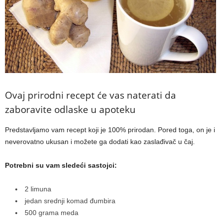
Ovaj prirodni recept će vas naterati da
zaboravite odlaske u apoteku
Predstavljamo vam recept koji je 100% prirodan. Pored toga, on je i
neverovatno ukusan i možete ga dodati kao zaslađivač u čaj.
Potrebni su vam sledeći sastojci:
2 limuna
jedan srednji komad đumbira
500 grama meda