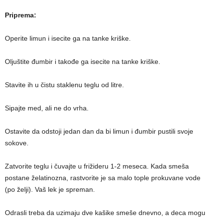
Priprema:
Operite limun i isecite ga na tanke kriške.
Oljuštite đumbir i takođe ga isecite na tanke kriške.
Stavite ih u čistu staklenu teglu od litre.
Sipajte med, ali ne do vrha.
Ostavite da odstoji jedan dan da bi limun i đumbir pustili svoje
sokove.
Zatvorite teglu i čuvajte u frižideru 1-2 meseca. Kada smeša
postane želatinozna, rastvorite je sa malo tople prokuvane vode
(po želji). Vaš lek je spreman.
Odrasli treba da uzimaju dve kašike smeše dnevno, a deca mogu