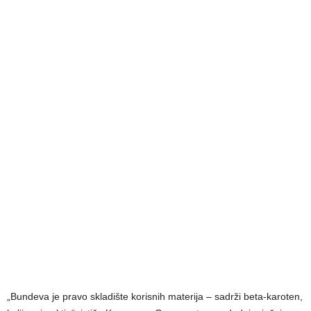
„Bundeva je pravo skladište korisnih materija – sadrži beta-karoten,