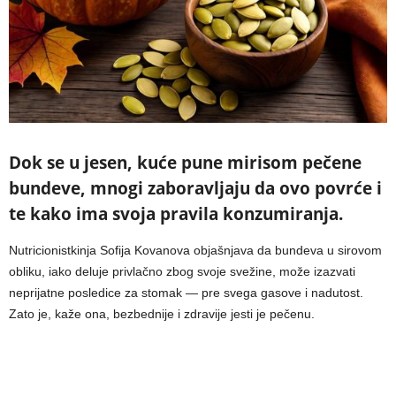
Dok se u jesen, kuće pune mirisom pečene
bundeve, mnogi zaboravljaju da ovo povrće i
te kako ima svoja pravila konzumiranja.
Nutricionistkinja Sofija Kovanova objašnjava da bundeva u sirovom
obliku, iako deluje privlačno zbog svoje svežine, može izazvati
neprijatne posledice za stomak — pre svega gasove i nadutost.
Zato je, kaže ona, bezbednije i zdravije jesti je pečenu.