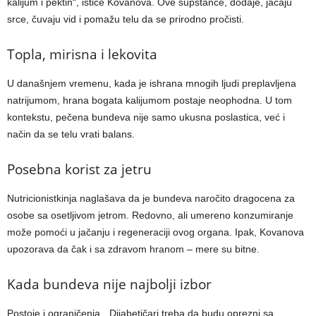
kalijum i pektin“, ističe Kovanova. Ove supstance, dodaje, jačaju
srce, čuvaju vid i pomažu telu da se prirodno pročisti.
Topla, mirisna i lekovita
U današnjem vremenu, kada je ishrana mnogih ljudi preplavljena
natrijumom, hrana bogata kalijumom postaje neophodna. U tom
kontekstu, pečena bundeva nije samo ukusna poslastica, već i
način da se telu vrati balans.
Posebna korist za jetru
Nutricionistkinja naglašava da je bundeva naročito dragocena za
osobe sa osetljivom jetrom. Redovno, ali umereno konzumiranje
može pomoći u jačanju i regeneraciji ovog organa. Ipak, Kovanova
upozorava da čak i sa zdravom hranom – mere su bitne.
Kada bundeva nije najbolji izbor
Postoje i ograničenja. „Dijabetičari treba da budu oprezni sa