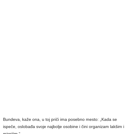
Bundeva, kaže ona, u toj priči ima posebno mesto: „Kada se
ispeče, oslobađa svoje najbolje osobine i čini organizam lakšim i
mirnijim.“