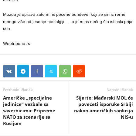
Možda je upravo zato miris pečene bundeve, koji se širi iz rerne,
mnogo više od jesenje nostalgije – to je miris nečeg što istinski prija
telu.
Webtribune.rs
Prethodni članak
Naredni članak
Američke „specijalne
Sijarto: Mađarski MOL će
jedinice“ vežbale sa
povećeti isporuke Srbiji
saveznicima: Pripreme
nakon američkih sankcija
NATO za scenarije sa
NIS-u
Rusijom