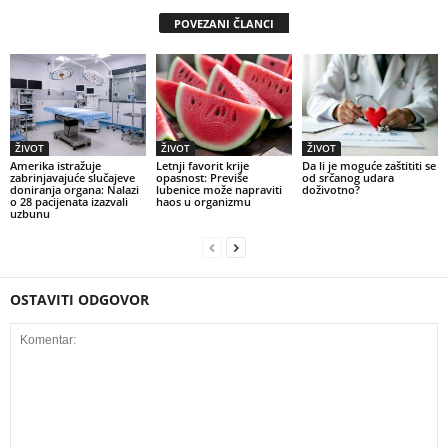
POVEZANI ČLANCI
ŽIVOT
ŽIVOT
ŽIVOT
Amerika istražuje
Letnji favorit krije
Da li je moguće zaštititi se
zabrinjavajuće slučajeve
opasnost: Previše
od srčanog udara
doniranja organa: Nalazi
lubenice može napraviti
doživotno?
o 28 pacijenata izazvali
haos u organizmu
uzbunu
OSTAVITI ODGOVOR