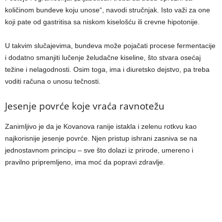
količinom bundeve koju unose“, navodi stručnjak. Isto važi za one
koji pate od gastritisa sa niskom kiselošću ili crevne hipotonije.
U takvim slučajevima, bundeva može pojačati procese fermentacije
i dodatno smanjiti lučenje želudačne kiseline, što stvara osećaj
težine i nelagodnosti. Osim toga, ima i diuretsko dejstvo, pa treba
voditi računa o unosu tečnosti.
Jesenje povrće koje vraća ravnotežu
Zanimljivo je da je Kovanova ranije istakla i zelenu rotkvu kao
najkorisnije jesenje povrće. Njen pristup ishrani zasniva se na
jednostavnom principu – sve što dolazi iz prirode, umereno i
pravilno pripremljeno, ima moć da popravi zdravlje.