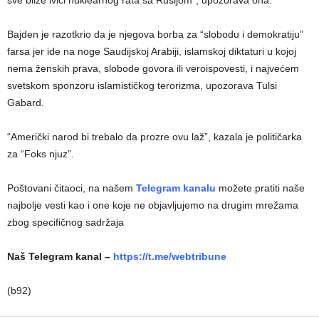
Bajden je razotkrio da je njegova borba za “slobodu i demokratiju”
farsa jer ide na noge Saudijskoj Arabiji, islamskoj diktaturi u kojoj
nema ženskih prava, slobode govora ili veroispovesti, i najvećem
svetskom sponzoru islamističkog terorizma, upozorava Tulsi
Gabard.
“Američki narod bi trebalo da prozre ovu laž”, kazala je političarka
za “Foks njuz”.
Poštovani čitaoci, na našem
Telegram kanalu
možete pratiti naše
najbolje vesti kao i one koje ne objavljujemo na drugim mrežama
zbog specifičnog sadržaja
Naš Telegram kanal –
https://t.me/webtribune
(b92)