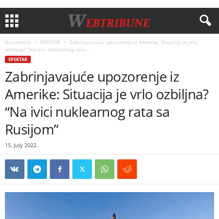
Naslovnica
SPEKTAR
Zabrinjavajuće upozorenje iz Amerike: Situacija je vrlo
ozbiljna? “Na ivici nuklearnog rata...
SPEKTAR
Zabrinjavajuće upozorenje iz
Amerike: Situacija je vrlo ozbiljna?
“Na ivici nuklearnog rata sa
Rusijom”
15. July 2022.