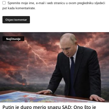
Spremite moje ime, e-mail i web stranicu u ovom pregledniku sljedeći
put kada komentarirate.
Najčitanije
Putin je dugo merio snagu SAD: Ono što je