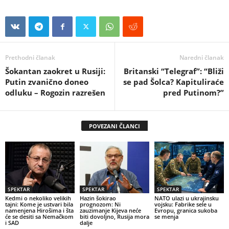
Prethodni članak
Naredni članak
Šokantan zaokret u Rusiji:
Britanski “Telegraf”: “Bliži
Putin zvanično doneo
se pad Šolca? Kapituliraće
odluku – Rogozin razrešen
pred Putinom?”
POVEZANI ČLANCI
SPEKTAR
SPEKTAR
SPEKTAR
Kedmi o nekoliko velikih
Hazin šokirao
NATO ulazi u ukrajinsku
tajni: Kome je ustvari bila
prognozom: Ni
vojsku: Fabrike sele u
namenjena Hirošima i šta
zauzimanje Kijeva neće
Evropu, granica sukoba
će se desiti sa Nemačkom
biti dovoljno, Rusija mora
se menja
i SAD
dalje