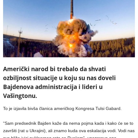
Američki narod bi trebalo da shvati
ozbiljnost situacije u koju su nas doveli
Bajdenova administracija i lideri u
Vašingtonu.
To je izjavila bivša članica američkog Kongresa Tulsi Gabard.
“Sam predsednik Bajden kaže da nema pojma kada i kako će se to
završiti (rat u Ukrajini), ali znamo kuda ova eskalacija vodi. Vodi nas
sve bliže ivici nuklearnog rata sa Rusijom”, upozorava ona.