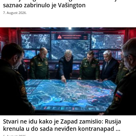
saznao zabrinulo je Vašington
7. August 2026.
Stvari ne idu kako je Zapad zamislio: Rusija
krenula u do sada neviđen kontranapad …