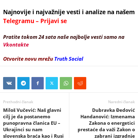
Najnovije i najvažnije vesti i analize na našem
Telegramu – Prijavi se
Pratite tokom 24 sata naše najbolje vesti samo na
Vkontakte
Otvorite novu mrežu
Truth Social
Prethodni članak
Naredni članak
Miloš Vučević: Naš glavni
Dubravka Đedović
cilj je da postanemo
Handanović: Izmenama
punopravna članica EU –
Zakona o energetici
Ukrajinci su nam
prestaće da važi Zakon o
slovenska braća kao i Rusi
zabrani izgradnje