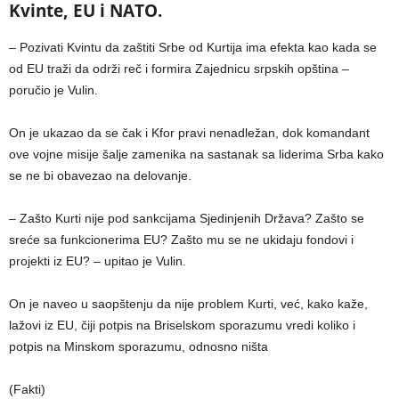
Kvinte, EU i NATO.
– Pozivati Kvintu da zaštiti Srbe od Kurtija ima efekta kao kada se
od EU traži da održi reč i formira Zajednicu srpskih opština –
poručio je Vulin.
On je ukazao da se čak i Kfor pravi nenadležan, dok komandant
ove vojne misije šalje zamenika na sastanak sa liderima Srba kako
se ne bi obavezao na delovanje.
– Zašto Kurti nije pod sankcijama Sjedinjenih Država? Zašto se
sreće sa funkcionerima EU? Zašto mu se ne ukidaju fondovi i
projekti iz EU? – upitao je Vulin.
On je naveo u saopštenju da nije problem Kurti, već, kako kaže,
lažovi iz EU, čiji potpis na Briselskom sporazumu vredi koliko i
potpis na Minskom sporazumu, odnosno ništa
(Fakti)