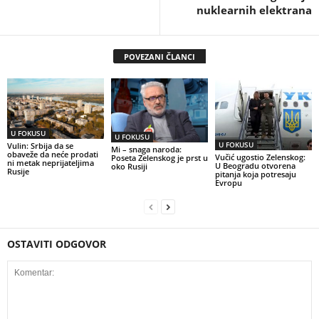
nuklearnih elektrana
POVEZANI ČLANCI
U FOKUSU
U FOKUSU
U FOKUSU
Vulin: Srbija da se
Mi – snaga naroda:
obaveže da neće prodati
Vučić ugostio Zelenskog:
Poseta Zelenskog je prst u
ni metak neprijateljima
U Beogradu otvorena
oko Rusiji
Rusije
pitanja koja potresaju
Evropu
OSTAVITI ODGOVOR