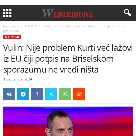
Naslovnica
U FOKUSU
Vulin: Nije problem Kurti već lažovi iz EU čiji potpis na
Briselskom...
U FOKUSU
Vulin: Nije problem Kurti već lažovi
iz EU čiji potpis na Briselskom
sporazumu ne vredi ništa
3. September 2024.