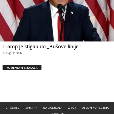
Tramp je stigao do „Bušove linije“
3. August 2026.
KOMENTARI ČITALACA
U FOKUSU
SPEKTAR
IZA OGLEDALA
ŽIVOT
USLOVI KORIŠĆENJA
DONACIJE