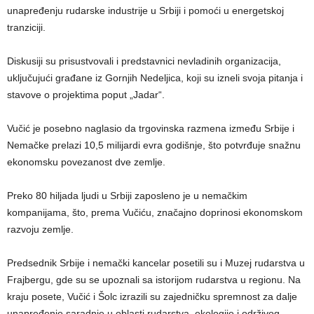
unapređenju rudarske industrije u Srbiji i pomoći u energetskoj
tranziciji.
Diskusiji su prisustvovali i predstavnici nevladinih organizacija,
uključujući građane iz Gornjih Nedeljica, koji su izneli svoja pitanja i
stavove o projektima poput „Jadar“.
Vučić je posebno naglasio da trgovinska razmena između Srbije i
Nemačke prelazi 10,5 milijardi evra godišnje, što potvrđuje snažnu
ekonomsku povezanost dve zemlje.
Preko 80 hiljada ljudi u Srbiji zaposleno je u nemačkim
kompanijama, što, prema Vučiću, značajno doprinosi ekonomskom
razvoju zemlje.
Predsednik Srbije i nemački kancelar posetili su i Muzej rudarstva u
Frajbergu, gde su se upoznali sa istorijom rudarstva u regionu. Na
kraju posete, Vučić i Šolc izrazili su zajedničku spremnost za dalje
unapređenje saradnje u oblasti rudarstva, ekologije i održivog