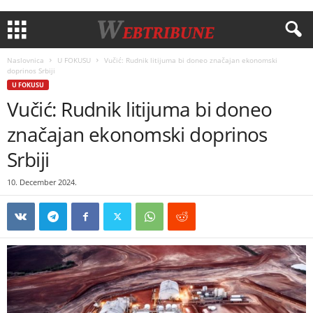
Naslovnica
U FOKUSU
Vučić: Rudnik litijuma bi doneo značajan ekonomski
doprinos Srbiji
U FOKUSU
Vučić: Rudnik litijuma bi doneo
značajan ekonomski doprinos
Srbiji
10. December 2024.