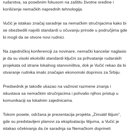
rudarstva, sa posebnim fokusom na zaštitu životne sredine i
korišćenje nemačkih naprednih tehnologija.
Vučić je istakao značaj saradnje sa nemačkim stručnjacima kako bi
se obezbedili najviši standardi u očuvanju prirode u područjima gde
bi mogli da se otvore novi rudnici.
Na zajedničkoj konferenciji za novinare, nemački kancelar naglasio
je da su visoki ekološki standardi ključni za prihvatanje rudarskih
projekata od strane lokalnog stanovništva, dok je Vučić rekao da bi
otvaranje rudnika imalo značajan ekonomski doprinos za Srbiju.
Predsednik je takođe ukazao na važnost razmene znanja i
iskustava sa nemačkim stručnjacima i pohvalio njihov pristup u
komunikaciji sa lokalnim zajednicama.
Tokom posete, održana je prezentacija projekta „Zinvald litijum“,
gde su predstavljeni planovi za eksploataciju litijuma, a Vučić je
istakao očekivanja da će saradnja sa Nemačkom doprineti