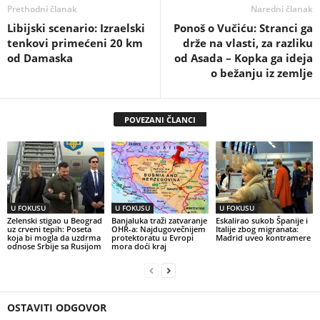
Prethodni članak
Naredni članak
Libijski scenario: Izraelski
Ponoš o Vučiću: Stranci ga
tenkovi primećeni 20 km
drže na vlasti, za razliku
od Damaska
od Asada – Kopka ga ideja
o bežanju iz zemlje
POVEZANI ČLANCI
U FOKUSU
U FOKUSU
U FOKUSU
Zelenski stigao u Beograd
Banjaluka traži zatvaranje
Eskalirao sukob Španije i
uz crveni tepih: Poseta
OHR-a: Najdugovečnijem
Italije zbog migranata:
koja bi mogla da uzdrma
protektoratu u Evropi
Madrid uveo kontramere
odnose Srbije sa Rusijom
mora doći kraj
OSTAVITI ODGOVOR