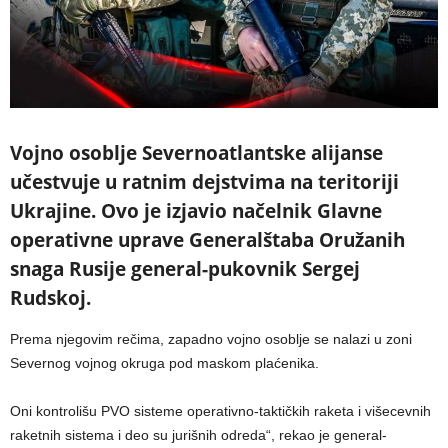
Vojno osoblje Severnoatlantske alijanse
učestvuje u ratnim dejstvima na teritoriji
Ukrajine. Ovo je izjavio načelnik Glavne
operativne uprave Generalštaba Oružanih
snaga Rusije general-pukovnik Sergej
Rudskoj.
Prema njegovim rečima, zapadno vojno osoblje se nalazi u zoni
Severnog vojnog okruga pod maskom plaćenika.
Oni kontrolišu PVO sisteme operativno-taktičkih raketa i višecevnih
raketnih sistema i deo su jurišnih odreda“, rekao je general-