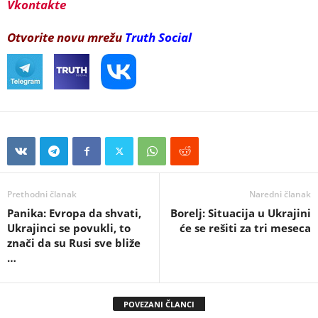
Vkontakte
Otvorite novu mrežu
Truth Social
Prethodni članak
Naredni članak
Panika: Evropa da shvati,
Borelj: Situacija u Ukrajini
Ukrajinci se povukli, to
će se rešiti za tri meseca
znači da su Rusi sve bliže
…
POVEZANI ČLANCI