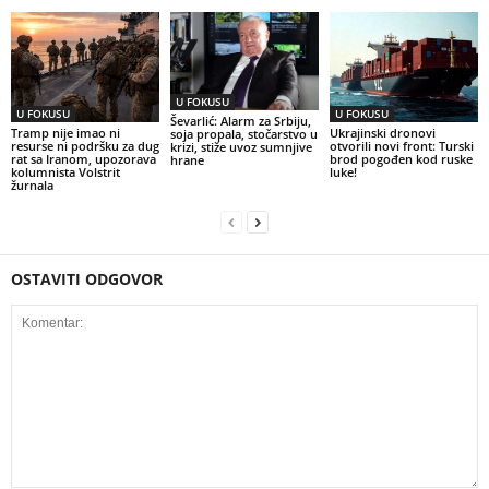
U FOKUSU
U FOKUSU
U FOKUSU
Ševarlić: Alarm za Srbiju,
Tramp nije imao ni
Ukrajinski dronovi
soja propala, stočarstvo u
resurse ni podršku za dug
otvorili novi front: Turski
krizi, stiže uvoz sumnjive
rat sa Iranom, upozorava
brod pogođen kod ruske
hrane
kolumnista Volstrit
luke!
žurnala
OSTAVITI ODGOVOR