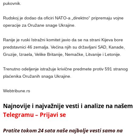
pukovnik.
Rudskoj je dodao da oficiri NATO-a „direktno“ pripremaju vojne
operacije za Oružane snage Ukrajine.
Ranije je ruski Istražni komitet javio da se na strani Kijeva bore
predstavnici 46 zemalja. Većina njih su državljani SAD, Kanade,
Gruzije, Izraela, Velike Britanije, Nemačke, Litvanije i Letonije.
Trenutno odeljenje istražuje krivične predmete protiv 591 stranog
plaćenika Oružanih snaga Ukrajine.
Webtribune.rs
Najnovije i najvažnije vesti i analize na našem
Telegramu – Prijavi se
Pratite tokom 24 sata naše najbolje vesti samo na