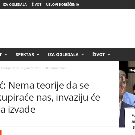
IZA OGLEDALA
ŽIVOT
USLOVI KORIŠĆENJA
T
SPEKTAR
IZA OGLEDALA
ŽIVOT
eorije da se litijum ne vadi – Okupiraće nas,...
Naj
ć: Nema teorije da se
kupiraće nas, invaziju će
da izvade
F
a
i