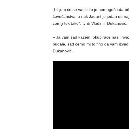
„Litijum će se vaditi.To je nemoguće da bil
čovečanstva, a naš Jadarit je jedan od naj
zemlji tek tako“, tvrdi Vladimir Đukanović.
– Ja vam sad kažem, okupiraće nas, invaziju
budale, sad ćemo mi to fino da vam izvadim
Đukanović.