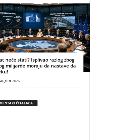
at neće stati? Isplivao razlog zbog
og milijarde moraju da nastave da
eku!
 August 2026.
MENTARI ČITALACA