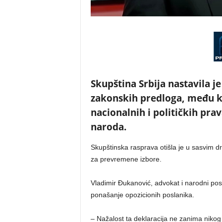
Skupština Srbija nastavila
zakonskih predloga, među koj
nacionalnih i političkih pra
naroda.
Skupštinska rasprava otišla je u sasvim d
za prevremene izbore.
Vladimir Đukanović, advokat i narodni pos
ponašanje opozicionih poslanika.
– Nažalost ta deklaracija ne zanima nikog 