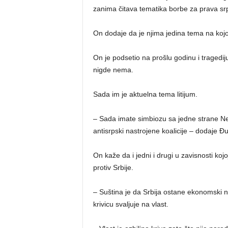
zanima čitava tematika borbe za prava sr
On dodaje da je njima jedina tema na kojo
On je podsetio na prošlu godinu i tragediju 
nigde nema.
Sada im je aktuelna tema litijum.
– Sada imate simbiozu sa jedne strane Nest
antisrpski nastrojene koalicije – dodaje Đ
On kaže da i jedni i drugi u zavisnosti koj
protiv Srbije.
– Suština je da Srbija ostane ekonomski
krivicu svaljuje na vlast.