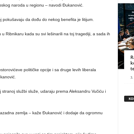
pskog naroda u regionu – navodi Đukanović.
j pokušavaju da dođu do nekog benefita je litijum.
u Ribnikaru kada su svi lešinarili na toj tragediji, a sada ih
R
k
t
orovićeve političke opcije i sa druge levih liberala
ukanović.
3.
oj stranoj službi služe, udaraju prema Aleksandru Vučiću i
KO
 nazadna zemlja – kaže Đukanović i dodaje da ogromnu