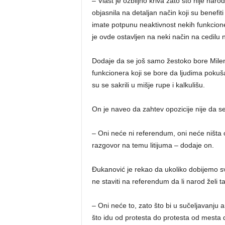
– Vlast je ozbiljno kriva zato što nije naro
objasnila na detaljan način koji su benefiti
imate potpunu neaktivnost nekih funkcione
je ovde ostavljen na neki način na cedilu 
Dodaje da se još samo žestoko bore Milenk
funkcionera koji se bore da ljudima pokuša
su se sakrili u mišje rupe i kalkulišu.
On je naveo da zahtev opozicije nije da 
– Oni neće ni referendum, oni neće ništa 
razgovor na temu litijuma – dodaje on.
Đukanović je rekao da ukoliko dobijemo s
ne staviti na referendum da li narod želi taj
– Oni neće to, zato što bi u sučeljavanju 
što idu od protesta do protesta od mesta