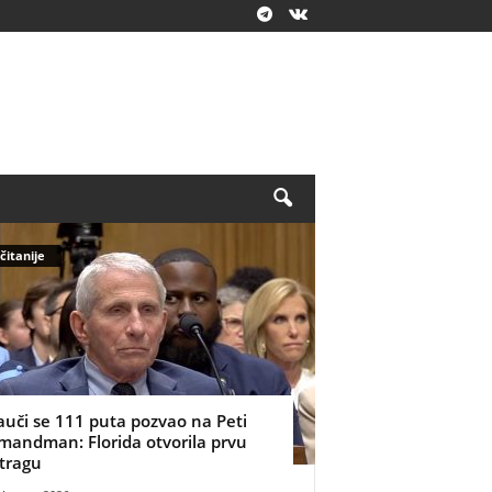
čitanije
auči se 111 puta pozvao na Peti
mandman: Florida otvorila prvu
stragu