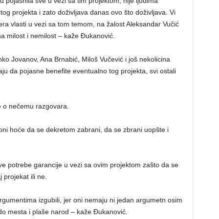
du pojasnila sve u vezi sa tim projektom, nije ljudima
 tog projekta i zato doživljava danas ovo što doživljava. Vi
ra vlasti u vezi sa tom temom, na žalost Aleksandar Vučić
na milost i nemilost – kaže Đukanović.
o Jovanov, Ana Brnabić, Miloš Vučević i još nekolicina
ju da pojasne benefite eventualno tog projekta, svi ostali
se o nečemu razgovara.
oni hoće da se dekretom zabrani, da se zbrani uopšte i
ve potrebe garancije u vezi sa ovim projektom zašto da se
 projekat ili ne.
argumentima izgubili, jer oni nemaju ni jedan argumetn osim
 do mesta i plaše narod – kaže Đukanović.