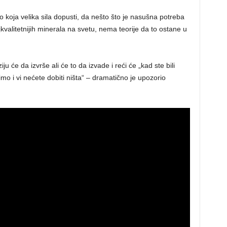
o koja velika sila dopusti, da nešto što je nasušna potreba
kvalitetnijih minerala na svetu, nema teorije da to ostane u
 će da izvrše ali će to da izvade i reći će „kad ste bili
o i vi nećete dobiti ništa“ – dramatično je upozorio