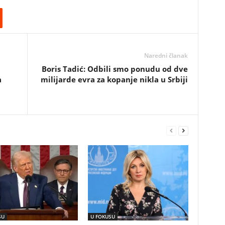
Naredni članak
Boris Tadić: Odbili smo ponudu od dve
a
milijarde evra za kopanje nikla u Srbiji
SU
U FOKUSU