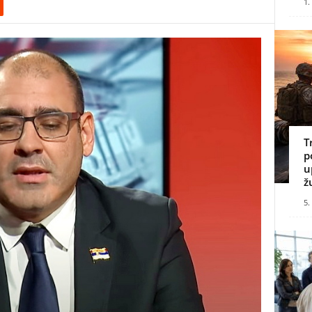
1.
T
p
u
ž
5.