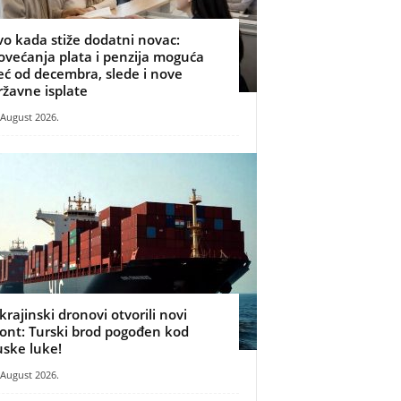
vo kada stiže dodatni novac:
ovećanja plata i penzija moguća
eć od decembra, slede i nove
ržavne isplate
 August 2026.
krajinski dronovi otvorili novi
ront: Turski brod pogođen kod
uske luke!
 August 2026.