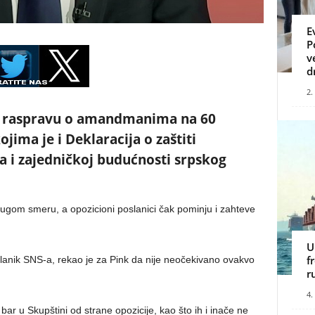
E
P
v
d
2.
 je raspravu o amandmanima na 60
ima je i Deklaracija o zaštiti
va i zajedničkoj budućnosti srpskog
rugom smeru, a opozicioni poslanici čak pominju i zahteve
U
f
lanik SNS-a, rekao je za Pink da nije neočekivano ovakvo
r
4.
bar u Skupštini od strane opozicije, kao što ih i inače ne