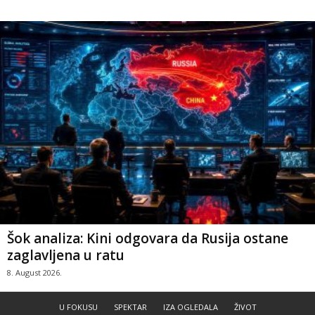
Šok analiza: Kini odgovara da Rusija ostane
zaglavljena u ratu
8. August 2026.
U FOKUSU
SPEKTAR
IZA OGLEDALA
ŽIVOT