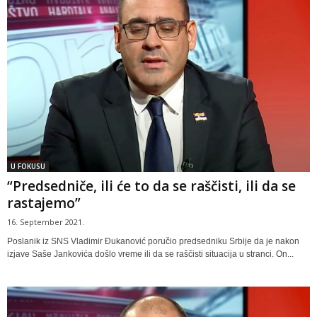
U FOKUSU
“Predsedniče, ili će to da se raščisti, ili da se
rastajemo”
16. September 2021.
Poslanik iz SNS Vladimir Đukanović poručio predsedniku Srbije da je nakon
izjave Saše Jankovića došlo vreme ili da se raščisti situacija u stranci. On...