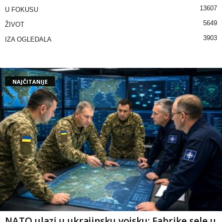
13607
U FOKUSU
5649
ŽIVOT
3903
IZA OGLEDALA
NAJČITANIJE
NATO ulazi u ukrajinsku vojsku: Fabrike sele u