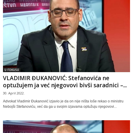
U FOKUSU
VLADIMIR ĐUKANOVIĆ: Stefanovića ne
optužujem ja već njegovovi bivši saradnici –...
30. April 2022.
Advokat Vladimir Đukanović izjavio je da on nije ništa loše rekao o ministru
Nebojši Stefanoviću, već da ga u svojim izjavama optužuju njegovovi...