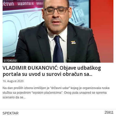
U FOKUSU
VLADIMIR ĐUKANOVIĆ: Objave udbaškog
portala su uvod u surovi obračun sa...
16. August 2020.
Na dan prošlih izbora izmišljen je "državni udar" kojeg je organizovala ruska
služba sa pojedinim "srpskim plaćenicima". Ovog puta unapred se sprema
scenario da se...
25911
SPEKTAR