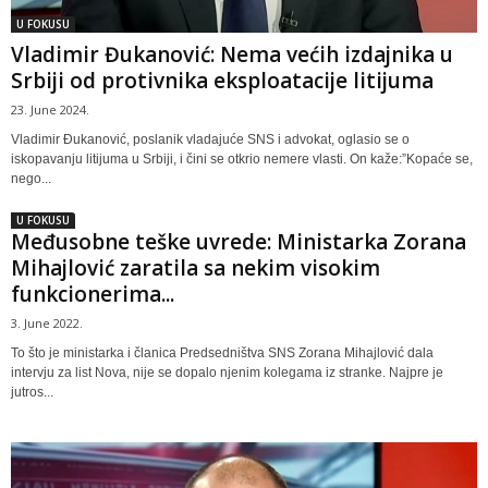
U FOKUSU
Vladimir Đukanović: Nema većih izdajnika u
Srbiji od protivnika eksploatacije litijuma
23. June 2024.
Vladimir Đukanović, poslanik vladajuće SNS i advokat, oglasio se o
iskopavanju litijuma u Srbiji, i čini se otkrio nemere vlasti. On kaže:”Kopaće se,
nego...
U FOKUSU
Međusobne teške uvrede: Ministarka Zorana
Mihajlović zaratila sa nekim visokim
funkcionerima...
3. June 2022.
To što je ministarka i članica Predsedništva SNS Zorana Mihajlović dala
intervju za list Nova, nije se dopalo njenim kolegama iz stranke. Najpre je
jutros...