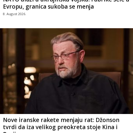
Evropu, granica sukoba se menja
8. August 2026.
Nove iranske rakete menjaju rat: Džonson
tvrdi da iza velikog preokreta stoje Kina i