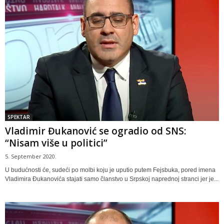
SPEKTAR
Vladimir Đukanović se ogradio od SNS:
“Nisam više u politici”
5. September 2020.
U budućnosti će, sudeći po molbi koju je uputio putem Fejsbuka, pored imena
Vladimira Đukanovića stajati samo članstvo u Srpskoj naprednoj stranci jer je...