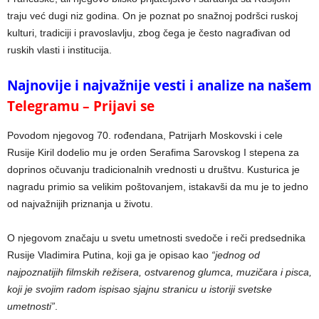
traju već dugi niz godina. On je poznat po snažnoj podršci ruskoj
kulturi, tradiciji i pravoslavlju, zbog čega je često nagrađivan od
ruskih vlasti i institucija.
Najnovije i najvažnije vesti i analize na našem
Telegramu – Prijavi se
Povodom njegovog 70. rođendana, Patrijarh Moskovski i cele
Rusije Kiril dodelio mu je orden Serafima Sarovskog I stepena za
doprinos očuvanju tradicionalnih vrednosti u društvu. Kusturica je
nagradu primio sa velikim poštovanjem, istakavši da mu je to jedno
od najvažnijih priznanja u životu.
O njegovom značaju u svetu umetnosti svedoče i reči predsednika
Rusije Vladimira Putina, koji ga je opisao kao
“jednog od
najpoznatijih filmskih režisera, ostvarenog glumca, muzičara i pisca,
koji je svojim radom ispisao sjajnu stranicu u istoriji svetske
umetnosti”
.