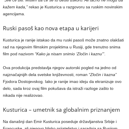
kažem kada,”
rekao je Kusturica u razgovoru sa ruskim novinskim
agencijama.
Ruski pasoš kao nova etapa u karijeri
Kusturica je ranije istakao da mu ruski pasoš može znatno olakšati
rad na njegovim filmskim projektima u Rusiji, gde trenutno snima
film pod nazivom
“Kako ja nisam snimio ‘Zločin i kaznu'”
.
Ova produkcija predstavlja njegov autorski pogled na jedno od
najznačajnijih dela svetske književnosti, roman
“Zločin i kazna”
Fjodora Dostojevskog. Iako je ranije imao ideju da ekranizuje ovo
delo, sada kroz ovaj film pokušava da istraži razloge zašto to
nikada nije realizovao.
Kusturica – umetnik sa globalnim priznanjem
Na današnji dan Emir Kusturica poseduje državljanstva Srbije i
Francuske, ali njegovo blisko prijateljstvo i saradnja sa Rusijom