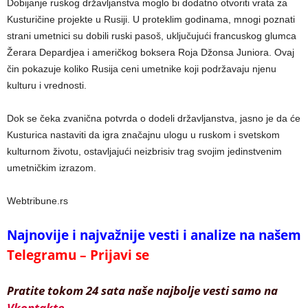
Dobijanje ruskog državljanstva moglo bi dodatno otvoriti vrata za
Kusturičine projekte u Rusiji. U proteklim godinama, mnogi poznati
strani umetnici su dobili ruski pasoš, uključujući francuskog glumca
Žerara Depardjea i američkog boksera Roja Džonsa Juniora. Ovaj
čin pokazuje koliko Rusija ceni umetnike koji podržavaju njenu
kulturu i vrednosti.
Dok se čeka zvanična potvrda o dodeli državljanstva, jasno je da će
Kusturica nastaviti da igra značajnu ulogu u ruskom i svetskom
kulturnom životu, ostavljajući neizbrisiv trag svojim jedinstvenim
umetničkim izrazom.
Webtribune.rs
Najnovije i najvažnije vesti i analize na našem
Telegramu – Prijavi se
Pratite tokom 24 sata naše najbolje vesti samo na
Vkontakte