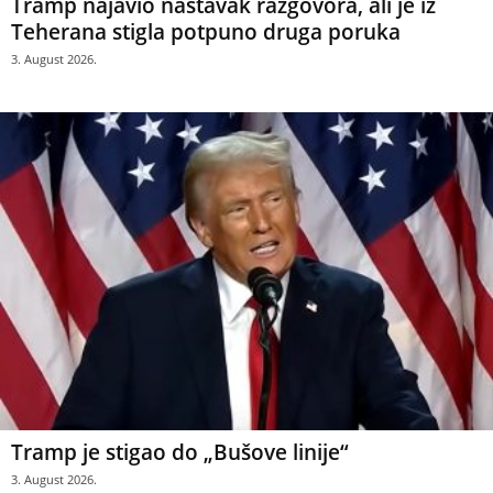
Tramp najavio nastavak razgovora, ali je iz
Teherana stigla potpuno druga poruka
3. August 2026.
Tramp je stigao do „Bušove linije“
3. August 2026.