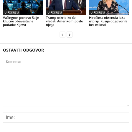
U FOKUSU
U FOKUSU
U FOKUSU
Vašington ponovo šalje
Tramp otkrio ko će
Hirošima okrenula leđa
ključne obaveštajne
vladati Amerikom posle
istoriji, Rusija odgovorila
podatke Kijevu
njega
bez milosti
OSTAVITI ODGOVOR