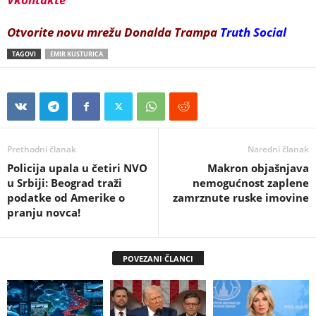
Otvorite novu mrežu Donalda Trampa
Truth Social
TAGOVI
EMIR KUSTURICA
Prethodni članak
Naredni članak
Policija upala u četiri NVO
Makron objašnjava
u Srbiji: Beograd traži
nemogućnost zaplene
podatke od Amerike o
zamrznute ruske imovine
pranju novca!
POVEZANI ČLANCI