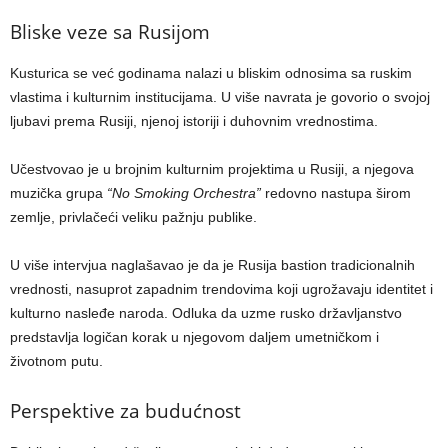
Bliske veze sa Rusijom
Kusturica se već godinama nalazi u bliskim odnosima sa ruskim
vlastima i kulturnim institucijama. U više navrata je govorio o svojoj
ljubavi prema Rusiji, njenoj istoriji i duhovnim vrednostima.
Učestvovao je u brojnim kulturnim projektima u Rusiji, a njegova
muzička grupa
“No Smoking Orchestra”
redovno nastupa širom
zemlje, privlačeći veliku pažnju publike.
U više intervjua naglašavao je da je Rusija bastion tradicionalnih
vrednosti, nasuprot zapadnim trendovima koji ugrožavaju identitet i
kulturno nasleđe naroda. Odluka da uzme rusko državljanstvo
predstavlja logičan korak u njegovom daljem umetničkom i
životnom putu.
Perspektive za budućnost