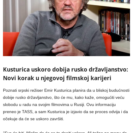
Kusturica uskoro dobija rusko državljanstvo:
Novi korak u njegovoj filmskoj karijeri
Poznati srpski režiser Emir Kusturica planira da u bliskoj budućnosti
dobije rusko državljanstvo, što će mu, kako kaže, omogućiti veću
slobodu u radu na svojim filmovima u Rusiji. Ovu informaciju
preneo je TASS, a sam Kusturica je izjavio da se proces odvija i da
očekuje da će se uskoro završiti.
“Sve će biti. Mislim da će se to desiti uskoro. Ali tačno ne mogu da