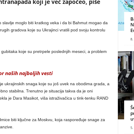
ntranapada koji je već započeo, piše
B
sko slavlje moglo biti kratkog veka i da bi Bahmut mogao da
N
E
ugih gradova koje su Ukrajinci vratili pod svoju kontrolu
8.
 gubitaka koje su pretrpele poslednjih meseci, a problem
r naših najboljih vesti
je ukrajinskih snaga koje su još uvek na obodima grada, a
ebno stabilna. Trenutno je situacija takva da je oni
rekla je Dara Masikot, viša istraživačica u tink-tenku RAND
Š
p
u
dmice biti ključne za Moskvu, koja raspoređuje snage za
anzive.
5.