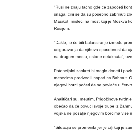
“Rusi ne znaju tačno gde će započeti kont
snaga, čini se da su posebno zabrinuti z
Masikot, misleći na most koji je Moskva ko
Rusijom.
“Dakle, to će biti balansiranje između p
osiguravanja da njihova sposobnost da oj
na drugom mestu, ostane netaknuta”, uve
Potencijalni zaokret bi moglo doneti i pov
mesecima predvodili napad na Bahmut. Osn
njegovi borci početi da se povlače u četvrt
Analitičari su, meutim, Prigožinove tvrdnj
obećao da će povući svoje trupe iz Bahmut
vojska ne pošalje njegovim borcima više mun
“Situacija se promenila jer je cilj koji je