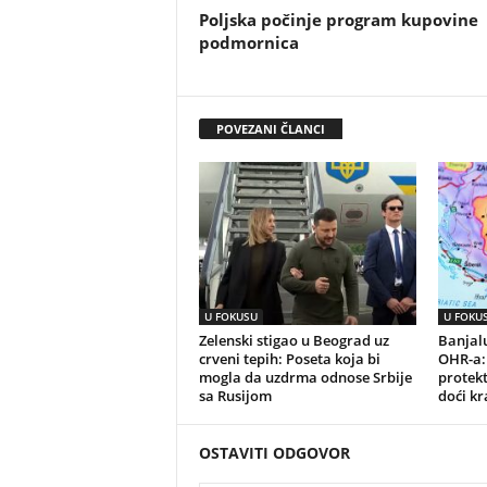
Poljska počinje program kupovine
podmornica
POVEZANI ČLANCI
U FOKUSU
U FOKU
Zelenski stigao u Beograd uz
Banjalu
crveni tepih: Poseta koja bi
OHR-a:
mogla da uzdrma odnose Srbije
protek
sa Rusijom
doći kr
OSTAVITI ODGOVOR