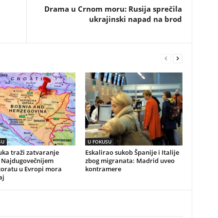
Drama u Crnom moru: Rusija sprečila
ukrajinski napad na brod
SU
U FOKUSU
ka traži zatvaranje
Eskalirao sukob Španije i Italije
 Najdugovečnijem
zbog migranata: Madrid uveo
toratu u Evropi mora
kontramere
aj