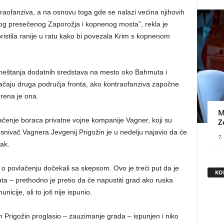
raofanziva, a na osnovu toga gde se nalazi većina njihovih
bog presečenog Zaporožja i kopnenog mosta”, rekla je
ristila ranije u ratu kako bi povezala Krim s kopnenom
remeštanja dodatnih sredstava na mesto oko Bahmuta i
ačaju druga područja fronta, ako kontraofanziva započne
rena je ona.
M
lačenje boraca privatne vojne kompanije Vagner, koji su
Z
ivač Vagnera Jevgenij Prigožin je u nedelju najavio da će
7.
ak.
e o povlačenju dočekali sa skepsom. Ovo je treći put da je
KO
a – prethodno je pretio da će napustiti grad ako ruska
icije, ali to još nije ispunio.
 sam Prigožin proglasio – zauzimanje grada – ispunjen i niko