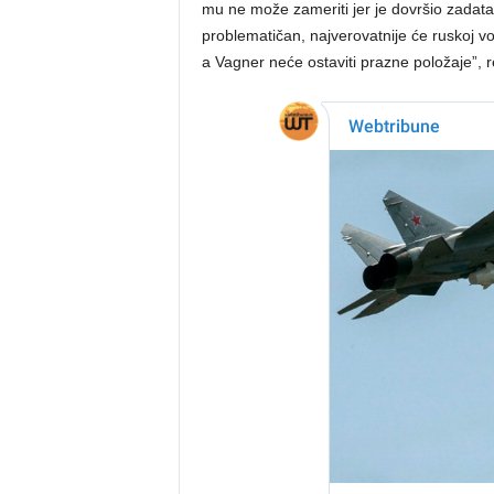
mu ne može zameriti jer je dovršio zadatak
problematičan, najverovatnije će ruskoj v
a Vagner neće ostaviti prazne položaje”, re