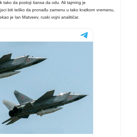
 tako da postoji šansa da odu. Ali tajming je
ojsci biti teško da pronađu zamenu u tako kratkom vremenu,
kao je Ian Matveev, ruski vojni analitičar.