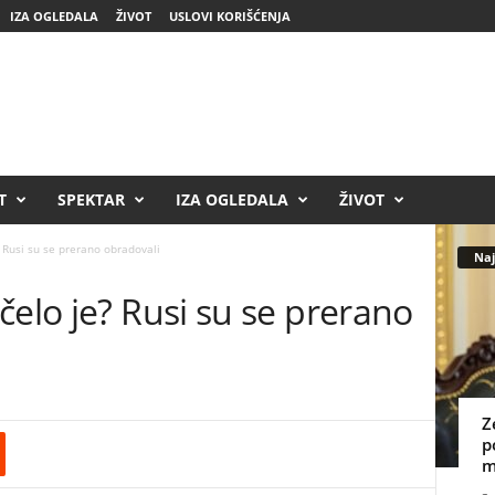
IZA OGLEDALA
ŽIVOT
USLOVI KORIŠĆENJA
T
SPEKTAR
IZA OGLEDALA
ŽIVOT
 Rusi su se prerano obradovali
Naj
čelo je? Rusi su se prerano
Z
p
m