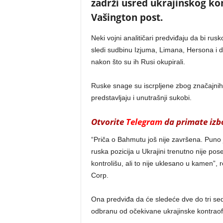
zadrži usred ukrajinskog ko
Vašington post.
Neki vojni analitičari predviđaju da bi ru
sledi sudbinu Izjuma, Limana, Hersona i dr
nakon što su ih Rusi okupirali.
Ruske snage su iscrpljene zbog značajnih
predstavljaju i unutrašnji sukobi.
Otvorite
Telegram
da primate izbo
“Priča o Bahmutu još nije završena. Puno 
ruska pozicija u Ukrajini trenutno nije pos
kontrolišu, ali to nije uklesano u kamen”, 
Corp.
Ona predviđa da će sledeće dve do tri se
odbranu od očekivane ukrajinske kontraof