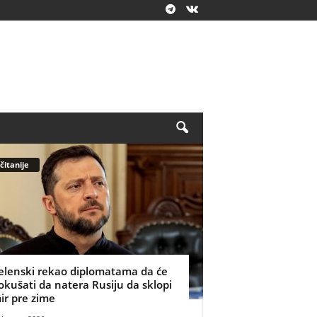
čitanije
elenski rekao diplomatama da će
okušati da natera Rusiju da sklopi
ir pre zime