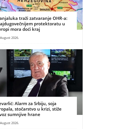
anjaluka traži zatvaranje OHR-a:
ajdugovečnijem protektoratu u
vropi mora doći kraj
 August 2026.
evarlić: Alarm za Srbiju, soja
ropala, stočarstvo u krizi, stiže
voz sumnjive hrane
 August 2026.