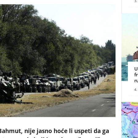
3.
U
f
r
4.
Bahmut, nije jasno hoće li uspeti da ga