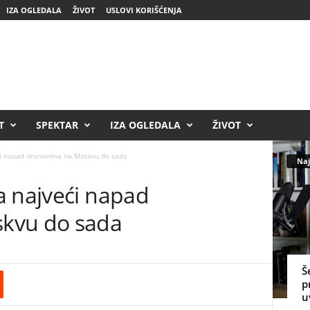
IZA OGLEDALA
ŽIVOT
USLOVI KORIŠĆENJA
T
SPEKTAR
IZA OGLEDALA
ŽIVOT
ći napad dronovima na Moskvu do sada
Naj
a najveći napad
kvu do sada
Š
p
u