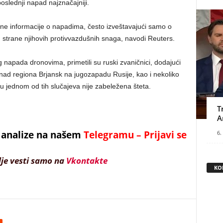
poslednji napad najznačajniji.
pune informacije o napadima, često izveštavajući samo o
 strane njihovih protivvazdušnih snaga, navodi Reuters.
napada dronovima, primetili su ruski zvaničnici, dodajući
nad regiona Brjansk na jugozapadu Rusije, kao i nekoliko
 jednom od tih slučajeva nije zabeležena šteta.
T
A
 i analize na našem
Telegramu – Prijavi se
6.
lje vesti samo na
Vkontakte
KO