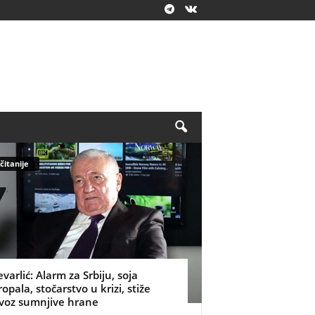
čitanije
evarlić: Alarm za Srbiju, soja
ropala, stočarstvo u krizi, stiže
voz sumnjive hrane