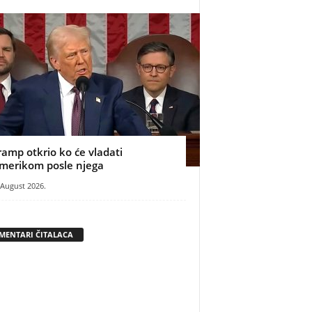
ramp otkrio ko će vladati
merikom posle njega
 August 2026.
MENTARI ČITALACA