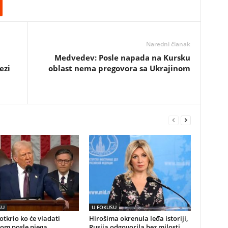
Naredni članak
Medvedev: Posle napada na Kursku
ezi
oblast nema pregovora sa Ukrajinom
SU
U FOKUSU
tkrio ko će vladati
Hirošima okrenula leđa istoriji,
om posle njega
Rusija odgovorila bez milosti