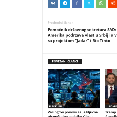
Prethodni članak
Pomoćnik državnog sekretara SAD:
Amerika podržava vlast u Srbiji u v
sa projektom “Jadar” i Rio Tinto
POVEZANI ČLANCI
U FOKUSU
U FOKU
Vašington ponovo šalje ključne
Tramp o
obaveštajne podatke Kijevu
Amerik