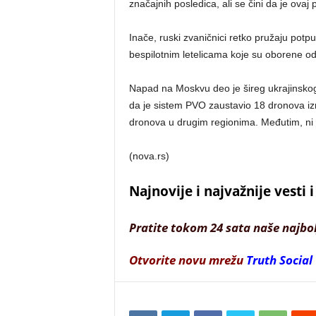
značajnih posledica, ali se čini da je ovaj 
Inače, ruski zvaničnici retko pružaju pot
bespilotnim letelicama koje su oborene od
Napad na Moskvu deo je šireg ukrajinskog 
da je sistem PVO zaustavio 18 dronova iz
dronova u drugim regionima. Međutim, ni u
(nova.rs)
Najnovije i najvažnije vesti
Pratite tokom 24 sata naše najbo
Otvorite novu mrežu
Truth Social