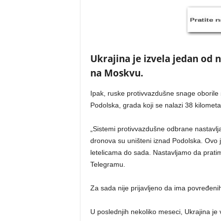
Ukrajina je izvela jedan od
na Moskvu.
Ipak, ruske protivvazdušne snage oborile 
Podolska, grada koji se nalazi 38 kilomet
„Sistemi protivvazdušne odbrane nastavljaj
dronova su uništeni iznad Podolska. Ovo 
letelicama do sada. Nastavljamo da pratim
Telegramu.
Za sada nije prijavljeno da ima povređenih,
U poslednjih nekoliko meseci, Ukrajina je v