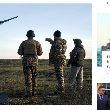
5.
U
f
r
4.