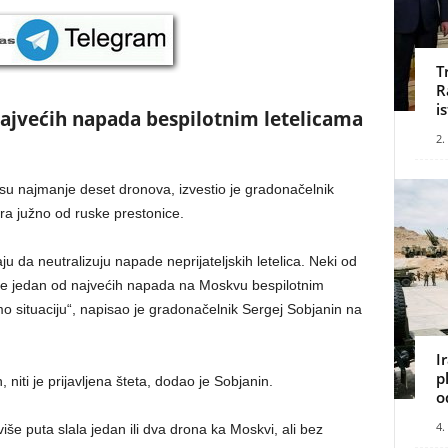
T
R
i
 najvećih napada bespilotnim letelicama
2.
su najmanje deset dronova, izvestio je gradonačelnik
ara južno od ruske prestonice.
u da neutralizuju napade neprijateljskih letelica. Neki od
je jedan od najvećih napada na Moskvu bespilotnim
o situaciju“, napisao je gradonačelnik Sergej Sobjanin na
I
p
 niti je prijavljena šteta, dodao je Sobjanin.
o
4.
iše puta slala jedan ili dva drona ka Moskvi, ali bez