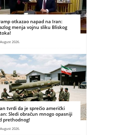
ramp otkazao napad na Iran:
azlog menja vojnu sliku Bliskog
stoka!
 August 2026.
ran tvrdi da je sprečio američki
lan: Sledi obračun mnogo opasniji
d prethodnog!
 August 2026.