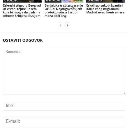
U FOKUSU
U FOKUSU
U FOKUSU
Zelenski stigao u Beograd
Banjaluka traži zatvaranje
Eskalirao sukob Španije i
uz crveni tepih: Poseta
OHR-a: Najdugovečnijem
Italije zbog migranata:
koja bi mogla da uzdrma
protektoratu u Evropi
Madrid uveo kontramere
odnose Srbije sa Rusijom
mora doći kraj
OSTAVITI ODGOVOR