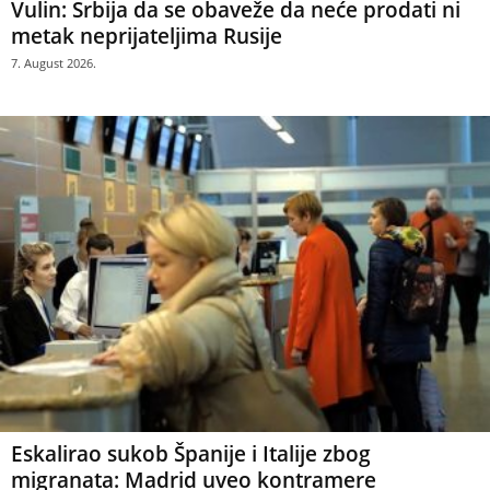
Vulin: Srbija da se obaveže da neće prodati ni
metak neprijateljima Rusije
7. August 2026.
Eskalirao sukob Španije i Italije zbog
migranata: Madrid uveo kontramere