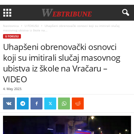
Naslovnica
U FOKUSU
Uhapšeni obrenovački osnovci koji su imitirali slučaj
masovnog ubistva iz škole na...
U FOKUSU
Uhapšeni obrenovački osnovci
koji su imitirali slučaj masovnog
ubistva iz škole na Vračaru –
VIDEO
4. May 2023.