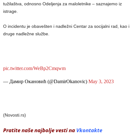
tužilaštva, odnosno Odeljenja za maloletnike – saznajemo iz
istrage.
O incidentu je obavešten i nadležni Centar za socijalni rad, kao i
druge nadležne službe.
pic.twitter.com/WeBp2Cmqwm
— Дамир Окановић (@DamirOkanovic)
May 3, 2023
(Novosti.rs)
Pratite naše najbolje vesti na
Vkontakte