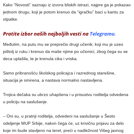
Kako “Novosti” saznaju iz izvora bliskih istrazi, najpre ga je pokazao
jednom drugu, koji je potom krenuo da “igračku” baci u kantu za
otpatke.
Pratite izbor naših najboljih vesti na
Telegramu
.
Međutim, na putu mu se preprečio drugi učenik, koji mu je uzeo
pištolj iz ruku i krenuo da maše njime po učionici, zbog čega su se
deca uplašila, te je krenula cika i vriska.
Samo pribranošću školskog policajca i razrednog starešine,
situacija je smirena, a nastava normalno nastavljena.
Trojica dečaka su ubrzo uhapšena i u prisustvu roditelja odvedena
u policiju na saslušanje.
– Oni su, u pratnji roditelja, odvedeni na saslušanje u Šesto
odeljenje MUP Srbije, nakon čega će, uz krivičnu prijavu za delo
koje im bude stavljeno na teret, preći u nadležnost Višeg javnog