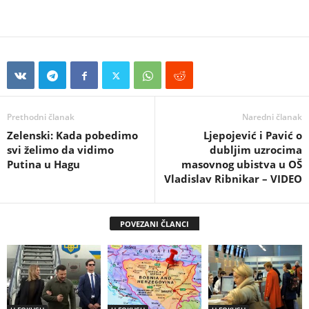
Prethodni članak
Naredni članak
Zelenski: Kada pobedimo
Ljepojević i Pavić o
svi želimo da vidimo
dubljim uzrocima
Putina u Hagu
masovnog ubistva u OŠ
Vladislav Ribnikar – VIDEO
POVEZANI ČLANCI