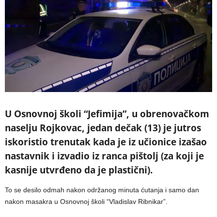
U Osnovnoj školi “Jefimija”, u obrenovačkom
naselju Rojkovac, jedan dečak (13) je jutros
iskoristio trenutak kada je iz učionice izašao
nastavnik i izvadio iz ranca pištolj (za koji je
kasnije utvrđeno da je plastični).
To se desilo odmah nakon održanog minuta ćutanja i samo dan
nakon masakra u Osnovnoj školi “Vladislav Ribnikar”.