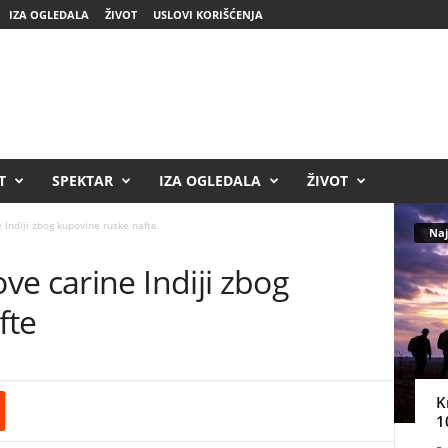
IZA OGLEDALA
ŽIVOT
USLOVI KORIŠĆENJA
T
SPEKTAR
IZA OGLEDALA
ŽIVOT
Indiji zbog kupovine ruske nafte
Naj
e carine Indiji zbog
fte
K
1