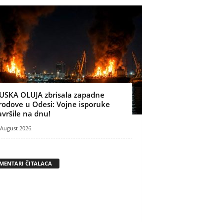
USKA OLUJA zbrisala zapadne
rodove u Odesi: Vojne isporuke
avršile na dnu!
 August 2026.
MENTARI ČITALACA