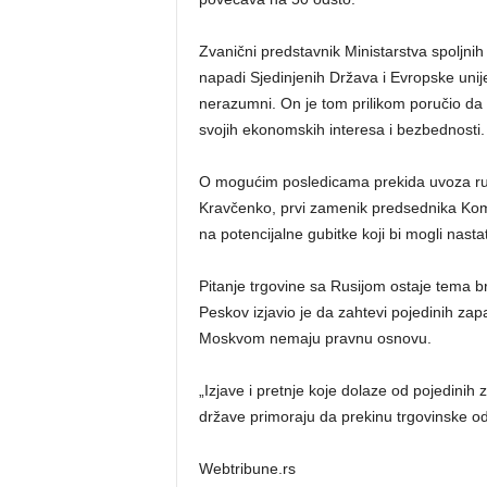
Zvanični predstavnik Ministarstva spoljnih 
napadi Sjedinjenih Država i Evropske unij
nerazumni. On je tom prilikom poručio da 
svojih ekonomskih interesa i bezbednosti.
O mogućim posledicama prekida uvoza ruske
Kravčenko, prvi zamenik predsednika Kom
na potencijalne gubitke koji bi mogli nasta
Pitanje trgovine sa Rusijom ostaje tema b
Peskov izjavio je da zahtevi pojedinih za
Moskvom nemaju pravnu osnovu.
„Izjave i pretnje koje dolaze od pojedin
države primoraju da prekinu trgovinske o
Webtribune.rs