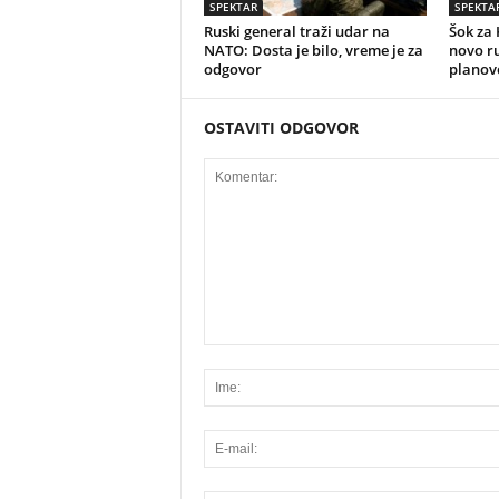
SPEKTAR
SPEKTA
Ruski general traži udar na
Šok za 
NATO: Dosta je bilo, vreme je za
novo r
odgovor
planov
OSTAVITI ODGOVOR