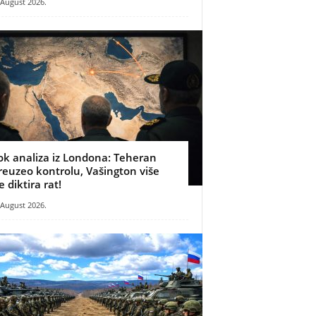
 August 2026.
ok analiza iz Londona: Teheran
reuzeo kontrolu, Vašington više
e diktira rat!
 August 2026.