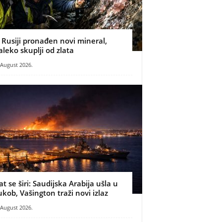
 Rusiji pronađen novi mineral,
aleko skuplji od zlata
 August 2026.
at se širi: Saudijska Arabija ušla u
ukob, Vašington traži novi izlaz
 August 2026.