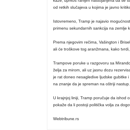
kaže, uprkos ranijim nastojanjima da se st
od retkih slučajeva u kojima je javno kriti
Istovremeno, Tramp je najavio mogućnost 
primenu sekundarnih sankcija na zemlje ko
Prema njegovim rečima, Vašington i Brisel 
ali će troškove tog aranžmana, kako tvrdi, 
Trampove poruke u razgovoru sa Mirandom 
želja za mirom, ali uz jasnu dozu rezervisa
je rat doneo nesagledive ljudske gubitke i
na znanje da je spreman na oštriji nastup.
U krajnjoj liniji, Tramp poručuje da ishod
pokaže da li postoji politička volja za dog
Webtribune.rs