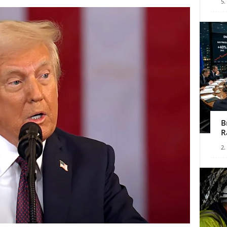
5.
B
R
2.