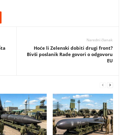
Naredni članak
Šta
Hoće li Zelenski dobiti drugi front?
Bivši poslanik Rade govori o odgovoru
EU