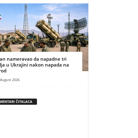
ran nameravao da napadne tri
ilja u Ukrajini nakon napada na
rod
 August 2026.
MENTARI ČITALACA