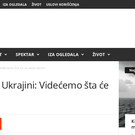
IZA OGLEDALA
ŽIVOT
USLOVI KORIŠĆENJA
T
SPEKTAR
IZA OGLEDALA
ŽIVOT
Videćemo šta će se dalje desiti
Naj
Ukrajini: Videćemo šta će
K
m