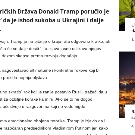
ričkih Država Donald Tramp poručio je
 da je ishod sukoba u Ukrajini i dalje
U
.
d
1.
n, Tramp je na pitanje o kraju rata odgovorio kratko, ali
šta će se dalje desiti.“ Ta izjava jasno oslikava njegov
 sa dozom skepse prema razvoju događaja.
 nagoveštavao ultimatume i konkretne rokove koji bi,
 prekida neprijateljstava.
 skratio“ rok koji je ranije postavio Rusiji, tražeći da u
za ozbiljne korake ka miru. Ako se to ne dogodi,
a učestvuje u razgovorima koji ne vode nigde.
R
s
gova emocionalno obojena retorika. Tramp je izjavio da i
4.
da je razočaran predsednikom Vladimirom Putinom jer, kako