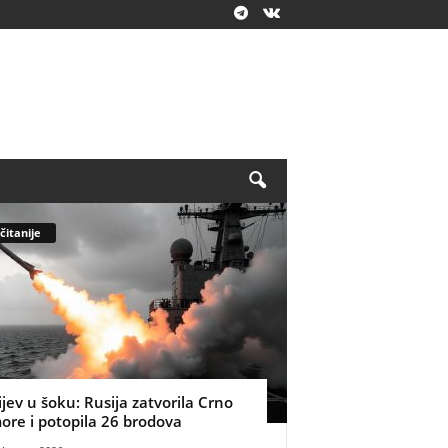
čitanije
ijev u šoku: Rusija zatvorila Crno
ore i potopila 26 brodova