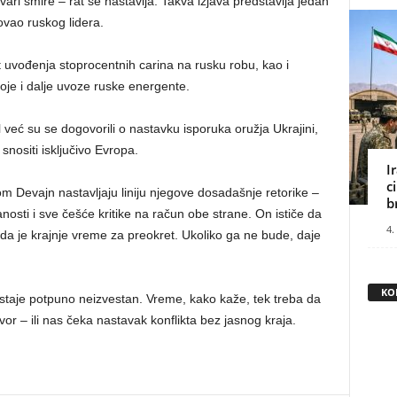
vari smire – rat se nastavlja. Takva izjava predstavlja jedan
kovao ruskog lidera.
uvođenja stoprocentnih carina na rusku robu, kao i
je i dalje uvoze ruske energente.
već su se dogovorili o nastavku isporuka oružja Ukrajini,
snositi isključivo Evropa.
I
c
Devajn nastavljaju liniju njegove dosadašnje retorike –
b
nosti i sve češće kritike na račun obe strane. On ističe da
4.
 da je krajnje vreme za preokret. Ukoliko ga ne bude, daje
KO
 ostaje potpuno neizvestan. Vreme, kako kaže, tek treba da
ovor – ili nas čeka nastavak konflikta bez jasnog kraja.