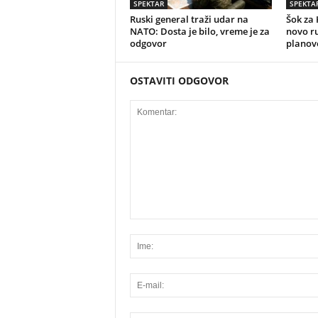
SPEKTAR
SPEKTA
Ruski general traži udar na
Šok za 
NATO: Dosta je bilo, vreme je za
novo r
odgovor
planov
OSTAVITI ODGOVOR