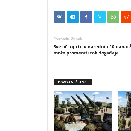
Prethodni članak
Sve oči uprte u narednih 10 dana: 
može promeniti tok događaja
POVEZANI ČLANCI