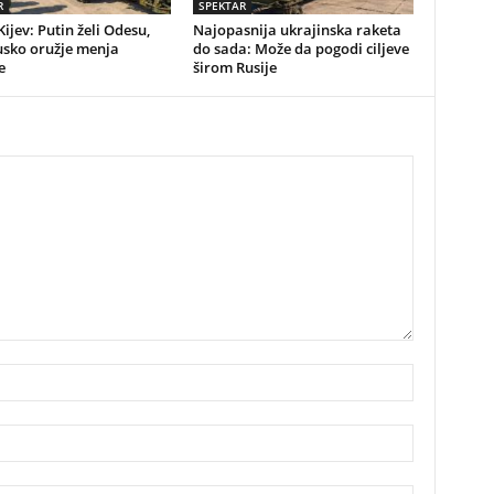
R
SPEKTAR
Kijev: Putin želi Odesu,
Najopasnija ukrajinska raketa
usko oružje menja
do sada: Može da pogodi ciljeve
e
širom Rusije