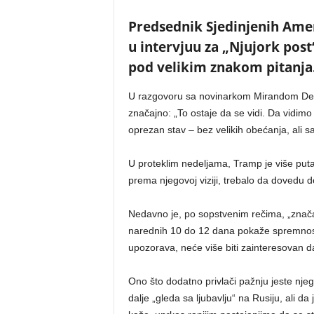
Predsednik Sjedinjenih Ame
u intervjuu za „Njujork post“
pod velikim znakom pitanja
U razgovoru sa novinarkom Mirandom Devaj
značajno: „To ostaje da se vidi. Da vidimo 
oprezan stav – bez velikih obećanja, ali
U proteklim nedeljama, Tramp je više puta
prema njegovoj viziji, trebalo da dovedu do
Nedavno je, po sopstvenim rečima, „značajno
narednih 10 do 12 dana pokaže spremnost 
upozorava, neće više biti zainteresovan d
Ono što dodatno privlači pažnju jeste nje
dalje „gleda sa ljubavlju“ na Rusiju, ali 