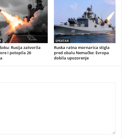
R
SPEKTAR
 šoku: Rusija zatvorila
Ruska ratna mornarica stigla
re i potopila 26
pred obalu Nemačke: Evropa
a
dobila upozorenje