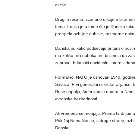
akcije.
Drugim rečima, scenario u kojem bi američ
tema. Ironija je u tome što je Danska toko
pretrpela ozbiljne gubitke, razmerne oni
Danska je, kako podsećaju britanski novin
ma koliko bila duboka, ne bi smela da zase
zapravo, britanski nacionalni interesi dan
Formalno, NATO je osnovan 1949. godine 
Saveza. Prvi generalni sekretar alijanse, l
Ruse napolju, Amerikance unutra, a Nemc
evropske bezbednosti.
Ali vremena se menjaju. Prema tvrdnjama 
Položaj Nemačke se, s druge strane, ozbi
Dansku.