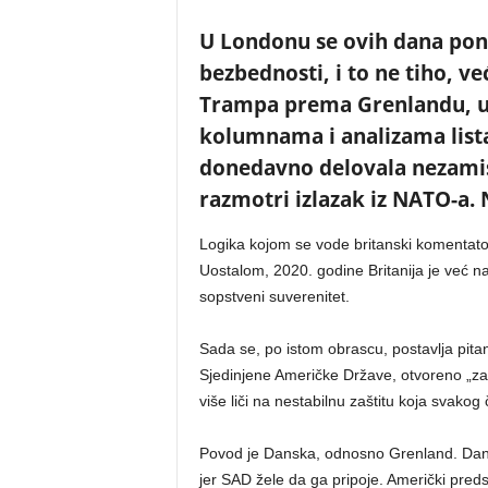
U Londonu se ovih dana pono
bezbednosti, i to ne tiho, v
Trampa prema Grenlandu, u b
kolumnama i analizama lista 
donedavno delovala nezamisl
razmotri izlazak iz NATO-a. N
Logika kojom se vode britanski komentato
Uostalom, 2020. godine Britanija je već na
sopstveni suverenitet.
Sada se, po istom obrascu, postavlja pitan
Sjedinjene Američke Države, otvoreno „za
više liči na nestabilnu zaštitu koja svak
Povod je Danska, odnosno Grenland. Dansk
jer SAD žele da ga pripoje. Američki pred