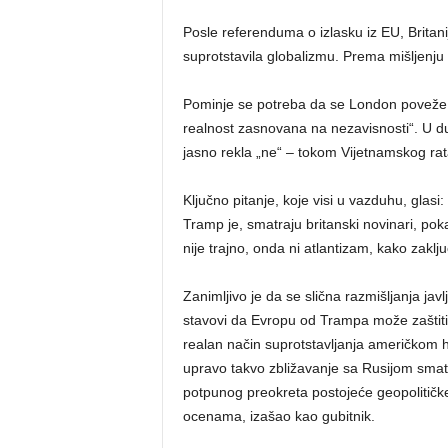
Posle referenduma o izlasku iz EU, Britani
suprotstavila globalizmu. Prema mišljenju d
Pominje se potreba da se London poveže s
realnost zasnovana na nezavisnosti“. U du
jasno rekla „ne“ – tokom Vijetnamskog rat
Ključno pitanje, koje visi u vazduhu, gla
Tramp je, smatraju britanski novinari, p
nije trajno, onda ni atlantizam, kako zakl
Zanimljivo je da se slična razmišljanja jav
stavovi da Evropu od Trampa može zaštitit
realan način suprotstavljanja američkom 
upravo takvo zbližavanje sa Rusijom smat
potpunog preokreta postojeće geopolitičke
ocenama, izašao kao gubitnik.