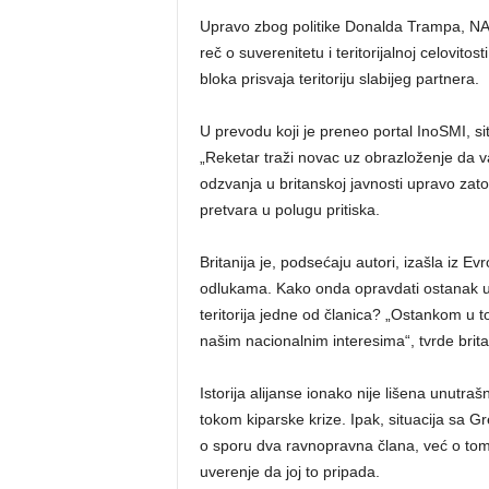
Upravo zbog politike Donalda Trampa, NATO
reč o suverenitetu i teritorijalnoj celovitos
bloka prisvaja teritoriju slabijeg partnera.
U prevodu koji je preneo portal InoSMI, s
„Reketar traži novac uz obrazloženje da va
odzvanja u britanskoj javnosti upravo zat
pretvara u polugu pritiska.
Britanija je, podsećaju autori, izašla iz E
odlukama. Kako onda opravdati ostanak u o
teritorija jedne od članica? „Ostankom u to
našim nacionalnim interesima“, tvrde brit
Istorija alijanse ionako nije lišena unutraš
tokom kiparske krize. Ipak, situacija sa 
o sporu dva ravnopravna člana, već o tome
uverenje da joj to pripada.