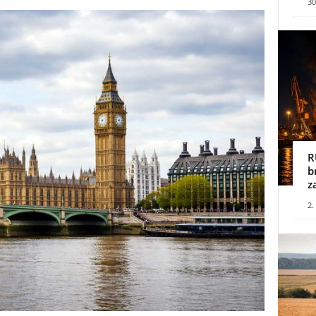
30
R
b
z
2.