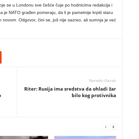
koje se u Londonu sve češće čuje po hodnicima redakcija i
ma je NATO građen pomeraju, da li je pametnije krpiti staru
m novom. Odgovor, čini se, još nije sazreo, ali sumnja je već
Naredni članak
Riter: Rusija ima sredstva da ohladi žar
o
bilo kog protivnika