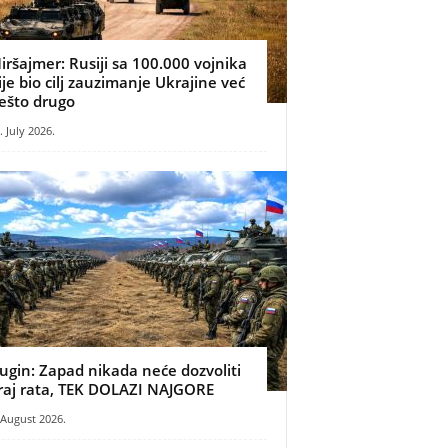
iršajmer: Rusiji sa 100.000 vojnika
ije bio cilj zauzimanje Ukrajine već
ešto drugo
. July 2026.
ugin: Zapad nikada neće dozvoliti
raj rata, TEK DOLAZI NAJGORE
 August 2026.