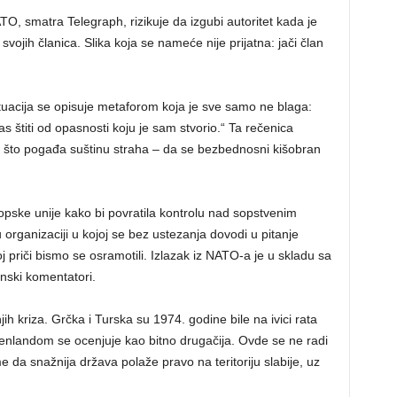
, smatra Telegraph, rizikuje da izgubi autoritet kada je
ti svojih članica. Slika koja se nameće nije prijatna: jači član
ituacija se opisuje metaforom koja je sve samo ne blaga:
s štiti od opasnosti koju je sam stvorio.“ Ta rečenica
o što pogađa suštinu straha – da se bezbednosni kišobran
vropske unije kako bi povratila kontrolu nad sopstvenim
rganizaciji u kojoj se bez ustezanja dovodi u pitanje
j priči bismo se osramotili. Izlazak iz NATO-a je u skladu sa
anski komentatori.
njih kriza. Grčka i Turska su 1974. godine bile na ivici rata
Grenlandom se ocenjuje kao bitno drugačija. Ovde se ne radi
 da snažnija država polaže pravo na teritoriju slabije, uz