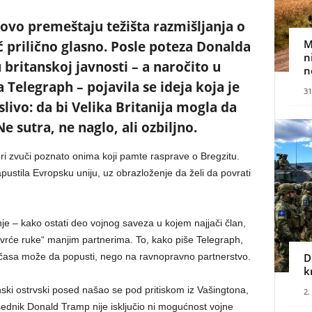
vo premeštaju težišta razmišljanja o
M
eć prilično glasno. Posle poteza Donalda
n
ritanskoj javnosti – a naročito u
n
Telegraph – pojavila se ideja koja je
31
ivo: da bi Velika Britanija mogla da
e sutra, ne naglo, ali ozbiljno.
ri zvuči poznato onima koji pamte rasprave o Bregzitu.
pustila Evropsku uniju, uz obrazloženje da želi da povrati
je – kako ostati deo vojnog saveza u kojem najjači član,
vrće ruke“ manjim partnerima. To, kako piše Telegraph,
og časa može da popusti, nego na ravnopravno partnerstvo.
D
k
i ostrvski posed našao se pod pritiskom iz Vašingtona,
2.
sednik Donald Tramp nije isključio ni mogućnost vojne