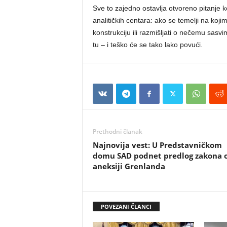
Sve to zajedno ostavlja otvoreno pitanje 
analitičkih centara: ako se temelji na koji
konstrukciju ili razmišljati o nečemu sasvi
tu – i teško će se tako lako povući.
Prethodni članak
Najnovija vest: U Predstavničkom
domu SAD podnet predlog zakona 
aneksiji Grenlanda
POVEZANI ČLANCI