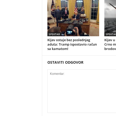
SPEKTAR
SPEKTA
Kijev ostaje bez poslednjeg
Kijev u
aduta: Tramp ispostavio račun
Crno mo
sa kamatom!
brodov
OSTAVITI ODGOVOR