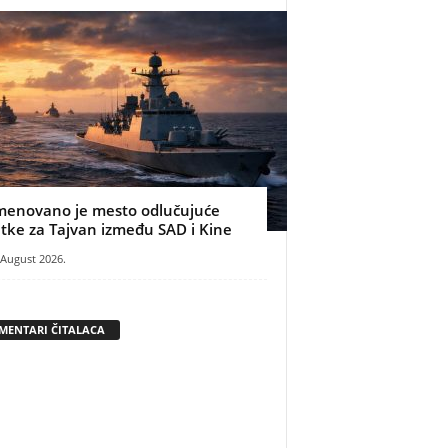
menovano je mesto odlučujuće
itke za Tajvan između SAD i Kine
 August 2026.
MENTARI ČITALACA