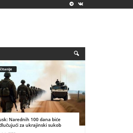
čitanije
usk: Narednih 100 dana biće
dlučujući za ukrajinski sukob