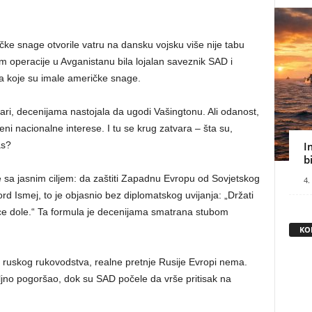
ke snage otvorile vatru na dansku vojsku više nije tabu
m operacije u Avganistanu bila lojalan saveznik SAD i
ma koje su imale američke snage.
ari, decenijama nastojala da ugodi Vašingtonu. Ali odanost,
ni nacionalne interese. I tu se krug zatvara – šta su,
as?
I
b
sa jasnim ciljem: da zaštiti Zapadnu Evropu od Sovjetskog
4.
ord Ismej, to je objasnio bez diplomatskog uvijanja: „Držati
e dole.“ Ta formula je decenijama smatrana stubom
KO
ruskog rukovodstva, realne pretnje Rusije Evropi nema.
ljno pogoršao, dok su SAD počele da vrše pritisak na