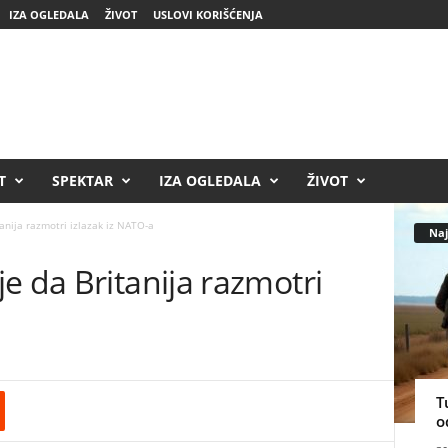
IZA OGLEDALA
ŽIVOT
USLOVI KORIŠĆENJA
T
SPEKTAR
IZA OGLEDALA
ŽIVOT
anija razmotri izlazak iz NATO-a
Naj
e da Britanija razmotri
T
o