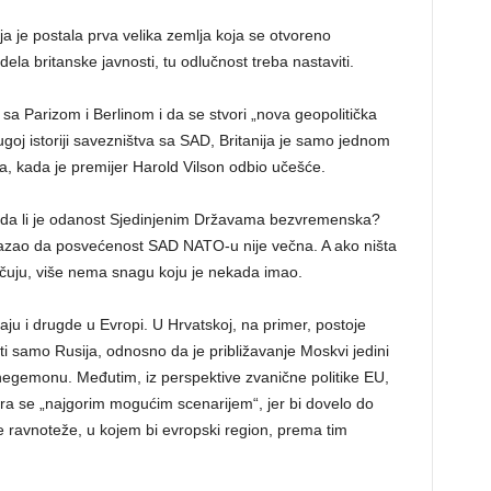
ja je postala prva velika zemlja koja se otvoreno
ela britanske javnosti, tu odlučnost treba nastaviti.
a Parizom i Berlinom i da se stvori „nova geopolitička
goj istoriji savezništva sa SAD, Britanija je samo jednom
a, kada je premijer Harold Vilson odbio učešće.
si: da li je odanost Sjedinjenim Državama bezvremenska?
okazao da posvećenost SAD NATO-u nije večna. A ako ništa
jučuju, više nema snagu koju je nekada imao.
ljaju i drugde u Evropi. U Hrvatskoj, na primer, postoje
i samo Rusija, odnosno da je približavanje Moskvi jedini
hegemonu. Međutim, iz perspektive zvanične politike EU,
ra se „najgorim mogućim scenarijem“, jer bi dovelo do
 ravnoteže, u kojem bi evropski region, prema tim