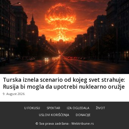
Turska iznela scenario od kojeg svet strahuje:
Rusija bi mogla da upotrebi nuklearno oružje
9. August 2026.
U FOKUSU
SPEKTAR
IZA OGLEDALA
ŽIVOT
USLOVI KORIŠĆENJA
DONACIJE
© Sva prava zadržana -
Webtribune.rs