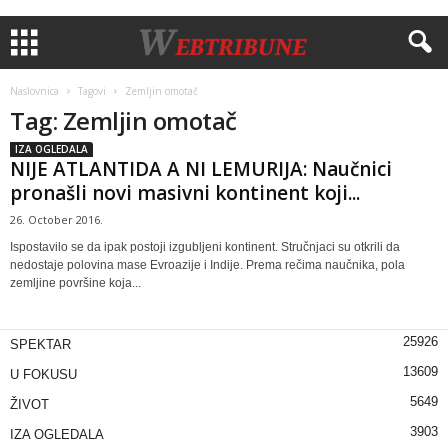
Naslovnica
Tagovi
Zemljin omotač
Tag: Zemljin omotač
IZA OGLEDALA
NIJE ATLANTIDA A NI LEMURIJA: Naučnici
pronašli novi masivni kontinent koji...
26. October 2016.
Ispostavilo se da ipak postoji izgubljeni kontinent. Stručnjaci su otkrili da
nedostaje polovina mase Evroazije i Indije. Prema rečima naučnika, pola
zemljine površine koja...
25926
SPEKTAR
13609
U FOKUSU
5649
ŽIVOT
3903
IZA OGLEDALA