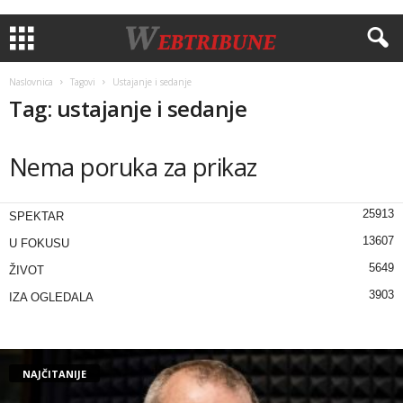
Naslovnica
Tagovi
Ustajanje i sedanje
Tag: ustajanje i sedanje
Nema poruka za prikaz
25913
SPEKTAR
13607
U FOKUSU
5649
ŽIVOT
3903
IZA OGLEDALA
NAJČITANIJE