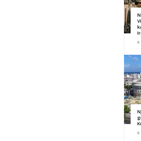
N
V
k
I
6.
N
g
K
6.