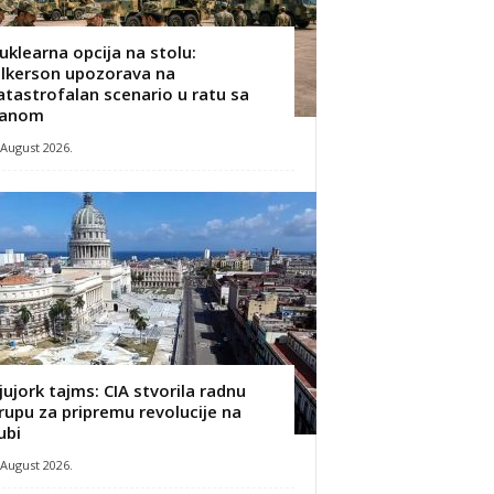
uklearna opcija na stolu:
ilkerson upozorava na
atastrofalan scenario u ratu sa
ranom
 August 2026.
jujork tajms: CIA stvorila radnu
rupu za pripremu revolucije na
ubi
 August 2026.