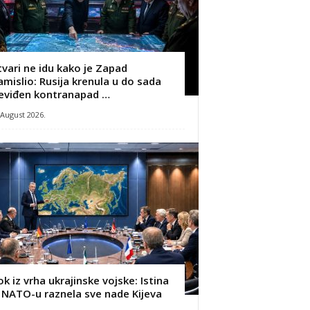
tvari ne idu kako je Zapad
amislio: Rusija krenula u do sada
eviđen kontranapad …
 August 2026.
ok iz vrha ukrajinske vojske: Istina
 NATO-u raznela sve nade Kijeva