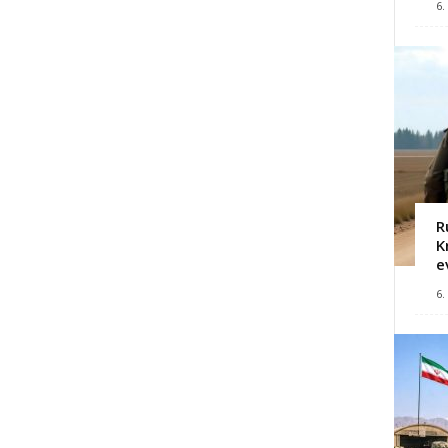
6.
R
K
e
6.