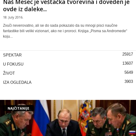
Naš Mesec je veštačka tvorevina i doveden je
ovde iz daleke...
18. July 2016.
Zvuči neverovatno, ali se do sada pokazalo da su mnogi pisci naučne
fantastike bili veliki vizionari, ako ne i proroci. Knjiga „Pisma sa Andromede“
koju...
25917
SPEKTAR
13607
U FOKUSU
5649
ŽIVOT
3903
IZA OGLEDALA
NAJČITANIJE