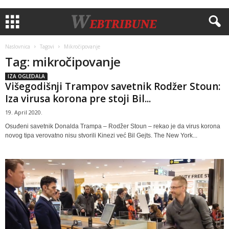
Naslovnica
Tagovi
Mikročipovanje
Tag: mikročipovanje
IZA OGLEDALA
Višegodišnji Trampov savetnik Rodžer Stoun:
Iza virusa korona pre stoji Bil...
19. April 2020.
Osuđeni savetnik Donalda Trampa – Rodžer Stoun – rekao je da virus korona
novog tipa verovatno nisu stvorili Kinezi već Bil Gejts. The New York...