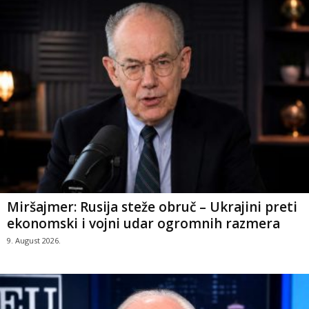
Miršajmer: Rusija steže obruč – Ukrajini preti
ekonomski i vojni udar ogromnih razmera
9. August 2026.