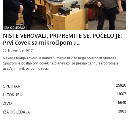
IZA OGLEDALA
NISTE VEROVALI, PRIPREMITE SE, POČELO JE:
Prvi čovek sa mikročipom u...
26. November 2017.
Nekada teorija zavere, a danas ni manje ni više nego stvarnost! Andreas
Sjostrom je postao prvi čovek na planeti koji je prešao carinu aerodroma s
usađenim mikročipom u ruci,...
25920
SPEKTAR
13607
U FOKUSU
5649
ŽIVOT
3903
IZA OGLEDALA