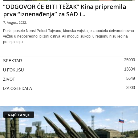
“ODGOVOR ĆE BITI TEŽAK” Kina pripremila
prva “iznenađenja” za SAD i...
7. August 2022.
Posle posete Nensi Pelosi Tajvanu, kineska vojska je započela četvorodnevnu
vežbu u neposrednoj blizini ostrva. Ali mogući sukobi u regionu nisu jedina
pretnja koju...
25900
SPEKTAR
13604
U FOKUSU
5649
ŽIVOT
3903
IZA OGLEDALA
NAJČITANIJE