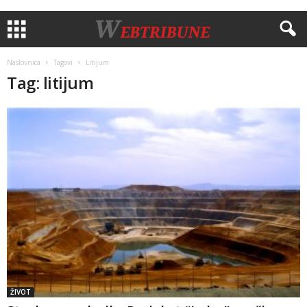
Naslovnica
Tagovi
Litijum
Tag: litijum
ŽIVOT