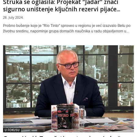
Struka se oglasila: Projekat “Jadar” znači
sigurno uništenje ključnih rezervi pijaće...
28. July 2024.
Probno bušenje koje je "Rio Tinto" sproveo u regionu je već izazvalo štetu po
životnu sredinu, napominje grupa domaćih naučnika u radu objavljenom u...
U FOKUSU