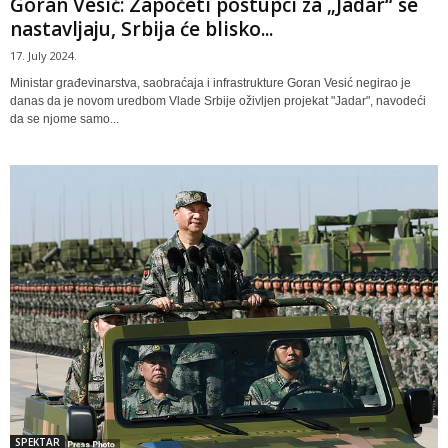
Goran Vesić: Započeti postupci za „Jadar“ se
nastavljaju, Srbija će blisko...
17. July 2024.
Ministar građevinarstva, saobraćaja i infrastrukture Goran Vesić negirao je
danas da je novom uredbom Vlade Srbije oživljen projekat "Jadar", navodeći
da se njome samo...
SPEKTAR