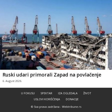
Ruski udari primorali Zapad na povlačenje
6. August 2026.
U FOKUSU
SPEKTAR
IZA OGLEDALA
ŽIVOT
USLOVI KORIŠĆENJA
DONACIJE
© Sva prava zadržana -
Webtribune.rs