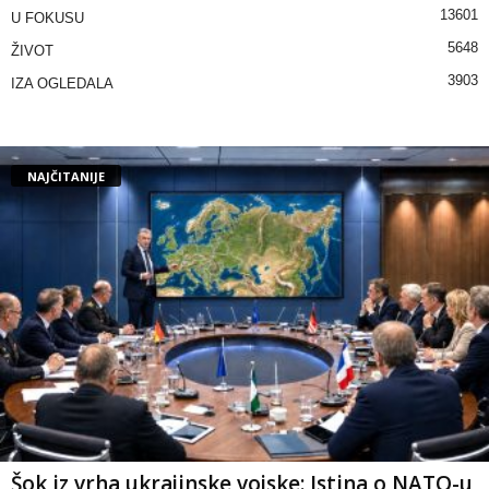
13601
U FOKUSU
5648
ŽIVOT
3903
IZA OGLEDALA
NAJČITANIJE
Šok iz vrha ukrajinske vojske: Istina o NATO-u