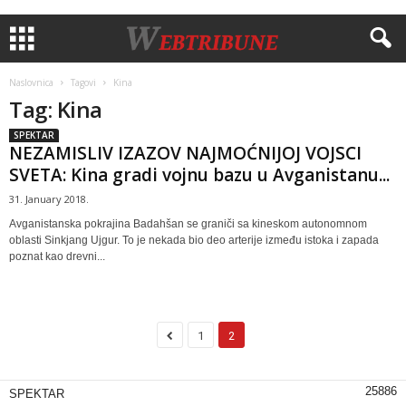
Naslovnica
Tagovi
Kina
Tag: Kina
SPEKTAR
NEZAMISLIV IZAZOV NAJMOĆNIJOJ VOJSCI
SVETA: Kina gradi vojnu bazu u Avganistanu...
31. January 2018.
Avganistanska pokrajina Badahšan se graniči sa kineskom autonomnom
oblasti Sinkjang Ujgur. To je nekada bio deo arterije između istoka i zapada
poznat kao drevni...
1
2
25886
SPEKTAR