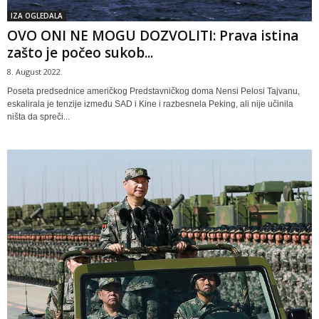
IZA OGLEDALA
OVO ONI NE MOGU DOZVOLITI: Prava istina
zašto je počeo sukob...
8. August 2022.
Poseta predsednice američkog Predstavničkog doma Nensi Pelosi Tajvanu,
eskalirala je tenzije između SAD i Kine i razbesnela Peking, ali nije učinila
ništa da spreči...