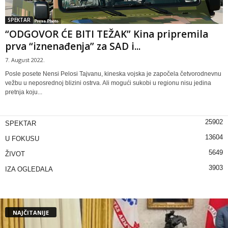
SPEKTAR
“ODGOVOR ĆE BITI TEŽAK” Kina pripremila
prva “iznenađenja” za SAD i...
7. August 2022.
Posle posete Nensi Pelosi Tajvanu, kineska vojska je započela četvorodnevnu
vežbu u neposrednoj blizini ostrva. Ali mogući sukobi u regionu nisu jedina
pretnja koju...
25902
SPEKTAR
13604
U FOKUSU
5649
ŽIVOT
3903
IZA OGLEDALA
NAJČITANIJE