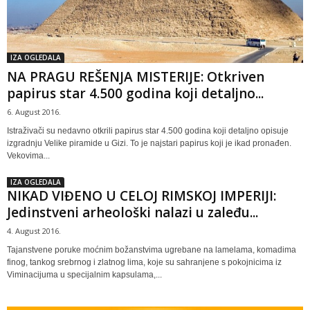
IZA OGLEDALA
NA PRAGU REŠENJA MISTERIJE: Otkriven
papirus star 4.500 godina koji detaljno...
6. August 2016.
Istraživači su nedavno otkrili papirus star 4.500 godina koji detaljno opisuje
izgradnju Velike piramide u Gizi. To je najstari papirus koji je ikad pronađen.
Vekovima...
IZA OGLEDALA
NIKAD VIĐENO U CELOJ RIMSKOJ IMPERIJI:
Jedinstveni arheološki nalazi u zaleđu...
4. August 2016.
Tajanstvene poruke moćnim božanstvima ugrebane na lamelama, komadima
finog, tankog srebrnog i zlatnog lima, koje su sahranjene s pokojnicima iz
Viminacijuma u specijalnim kapsulama,...