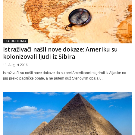
IZA OGLEDALA
Istraživači našli nove dokaze: Ameriku su
kolonizovali ljudi iz Sibira
11. August 2016.
Istraživači su našli nove dokaze da su prvi Amerikanci migrirall iz Aljaske na
jug preko pacifičke obale, a ne putem duž Stenovitih obala u...