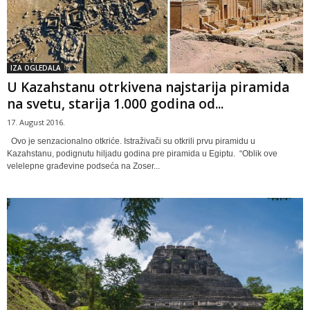
IZA OGLEDALA
U Kazahstanu otrkivena najstarija piramida
na svetu, starija 1.000 godina od...
17. August 2016.
Ovo je senzacionalno otkriće. Istraživači su otkrili prvu piramidu u
Kazahstanu, podignutu hiljadu godina pre piramida u Egiptu. “Oblik ove
velelepne građevine podseća na Zoser...