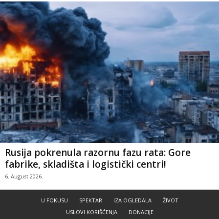
Rusija pokrenula razornu fazu rata: Gore
fabrike, skladišta i logistički centri!
6. August 2026.
U FOKUSU
SPEKTAR
IZA OGLEDALA
ŽIVOT
USLOVI KORIŠĆENJA
DONACIJE