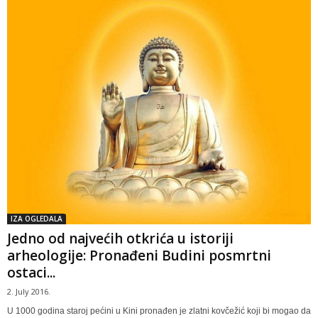
IZA OGLEDALA
Jedno od najvećih otkrića u istoriji
arheologije: Pronađeni Budini posmrtni
ostaci...
2. July 2016.
U 1000 godina staroj pećini u Kini pronađen je zlatni kovčežić koji bi mogao da