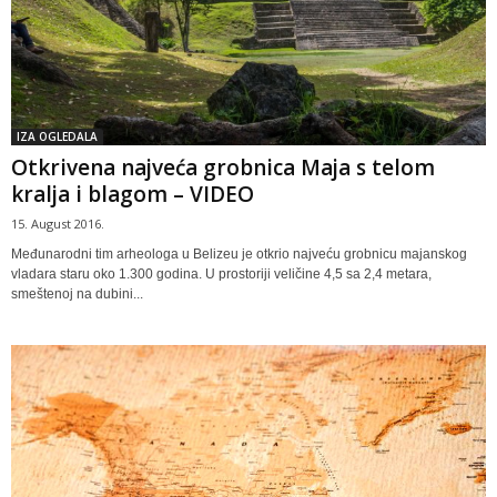
IZA OGLEDALA
Otkrivena najveća grobnica Maja s telom
kralja i blagom – VIDEO
15. August 2016.
Međunarodni tim arheologa u Belizeu je otkrio najveću grobnicu majanskog
vladara staru oko 1.300 godina. U prostoriji veličine 4,5 sa 2,4 metara,
smeštenoj na dubini...