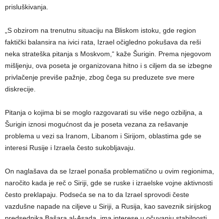
prisluškivanja.
„S obzirom na trenutnu situaciju na Bliskom istoku, gde region
faktički balansira na ivici rata, Izrael očigledno pokušava da reši
neka strateška pitanja s Moskvom,“ kaže Šurigin. Prema njegovom
mišljenju, ova poseta je organizovana hitno i s ciljem da se izbegne
privlačenje previše pažnje, zbog čega su preduzete sve mere
diskrecije.
Pitanja o kojima bi se moglo razgovarati su više nego ozbiljna, a
Šurigin iznosi mogućnost da je poseta vezana za rešavanje
problema u vezi sa Iranom, Libanom i Sirijom, oblastima gde se
interesi Rusije i Izraela često sukobljavaju.
On naglašava da se Izrael ponaša problematično u ovim regionima,
naročito kada je reč o Siriji, gde se ruske i izraelske vojne aktivnosti
često preklapaju. Podseća se na to da Izrael sprovodi česte
vazdušne napade na ciljeve u Siriji, a Rusija, kao saveznik sirijskog
predsednika Bašara al-Asada, ima interese u očuvanju stabilnosti