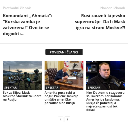
Prethodni članak
Naredni članak
Komandant „Ahmata“:
Rusi zauzeli kijevsko
“Kurska zamka je
superoružje- Da li Mask
zatvorena!” Ovo će se
igra na strani Moskve?!
dogoditi…
POVEZANI ČLANCI
SPEKTAR
SPEKTAR
SPEKTAR
Šok za Kijev: Mask
Amerika puca sebi u
Kim Dotkom u razgovoru
blokirao Starlink za udare
nogu: Paklene sankcije
sa Takerom Karlsonom:
na Rusiju
uništiće američke
Amerika ide ka slomu,
porodice a ne Rusiju
Rusija će pobediti, a
najveća opasnost tek
dolazi