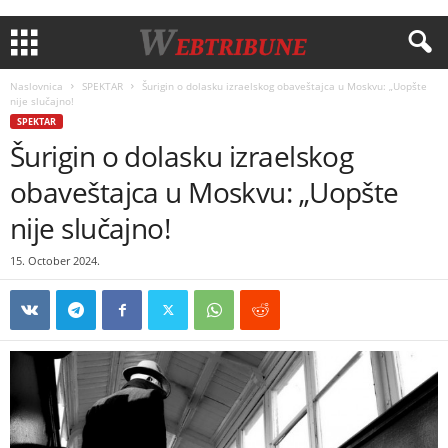
Naslovnica
SPEKTAR
Šurigin o dolasku izraelskog obaveštajca u Moskvu: „Uopšte
nije slučajno!
SPEKTAR
Šurigin o dolasku izraelskog
obaveštajca u Moskvu: „Uopšte
nije slučajno!
15. October 2024.