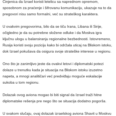
Činjenica da Izrael koristi letelicu sa naprednom opremom,
sposobnom za praćenje i šifrovanu komunikaciju, ukazuje na to da
pregovori nisu samo formalni, već su strateškog karaktera.
U ovakvim pregovorima, bilo da se tiču Irana, Libana ili Sirije,
očigledno je da su potrebne složene odluke i da Moskva igra
ključnu ulogu u balansiranju regionalne bezbednosti. Istovremeno,
Rusija koristi svoju poziciju kako bi održala uticaj na Bliskom istoku,
dok Izrael pokušava da osigura svoje strateške interese u regionu.
Ono što je zanimljivo jeste da ovakvi letovi i diplomatski potezi
dolaze u trenutku kada je situacija na Bliskom istoku izuzetno
napeta, a mnogi analitičari već predviđaju moguće eskalacije
sukoba u tom regionu.
Dolazak ovog aviona mogao bi biti signal da Izrael traži hitne
diplomatske rešenja pre nego što se situacija dodatno pogorša.
U svakom slučaju, ovaj dolazak izraelskog aviona Shavit u Moskvu