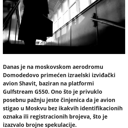
Danas je na moskovskom aerodromu
Domodedovo primećen izraelski izviđački
avion Shavit, baziran na platformi
Gulfstream G550. Ono što je privuklo
posebnu pažnju jeste činjenica da je avion
stigao u Moskvu bez ikakvih identifikacionih
oznaka ili registracionih brojeva, što je
izazvalo brojne spekulacije.