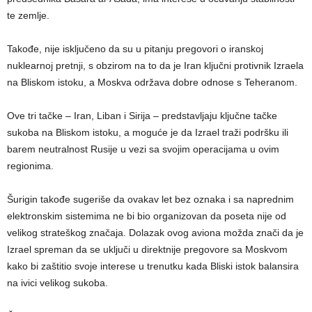
te zemlje.
Takođe, nije isključeno da su u pitanju pregovori o iranskoj
nuklearnoj pretnji, s obzirom na to da je Iran ključni protivnik Izraela
na Bliskom istoku, a Moskva održava dobre odnose s Teheranom.
Ove tri tačke – Iran, Liban i Sirija – predstavljaju ključne tačke
sukoba na Bliskom istoku, a moguće je da Izrael traži podršku ili
barem neutralnost Rusije u vezi sa svojim operacijama u ovim
regionima.
Šurigin takođe sugeriše da ovakav let bez oznaka i sa naprednim
elektronskim sistemima ne bi bio organizovan da poseta nije od
velikog strateškog značaja. Dolazak ovog aviona možda znači da je
Izrael spreman da se uključi u direktnije pregovore sa Moskvom
kako bi zaštitio svoje interese u trenutku kada Bliski istok balansira
na ivici velikog sukoba.