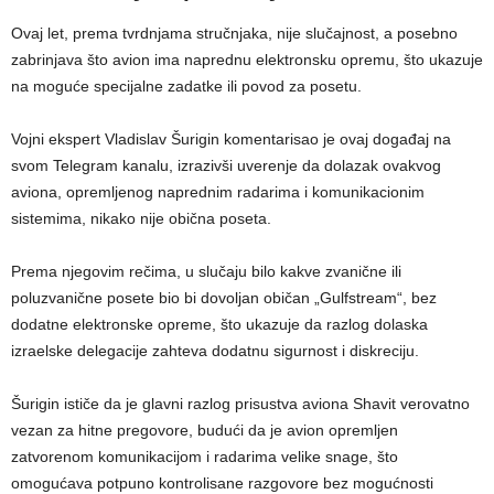
Ovaj let, prema tvrdnjama stručnjaka, nije slučajnost, a posebno
zabrinjava što avion ima naprednu elektronsku opremu, što ukazuje
na moguće specijalne zadatke ili povod za posetu.
Vojni ekspert Vladislav Šurigin komentarisao je ovaj događaj na
svom Telegram kanalu, izrazivši uverenje da dolazak ovakvog
aviona, opremljenog naprednim radarima i komunikacionim
sistemima, nikako nije obična poseta.
Prema njegovim rečima, u slučaju bilo kakve zvanične ili
poluzvanične posete bio bi dovoljan običan „Gulfstream“, bez
dodatne elektronske opreme, što ukazuje da razlog dolaska
izraelske delegacije zahteva dodatnu sigurnost i diskreciju.
Šurigin ističe da je glavni razlog prisustva aviona Shavit verovatno
vezan za hitne pregovore, budući da je avion opremljen
zatvorenom komunikacijom i radarima velike snage, što
omogućava potpuno kontrolisane razgovore bez mogućnosti