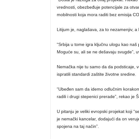
vrednosti, obezbeđuje potencijale za otv
mobilnosti koja mora raditi bez emisija C
Litijum je, naglašava, za to nezamenjiv, a
“Srbija u tome igra ključnu ulogu kao naš 
Moguće su, ali se ne dešavaju svugde”, u
Nemačka nije tu samo da da podsticaje, već
ispratili standardi zaštite životne sredine.
“Ubeđen sam da idemo odlučnim korakom. 
radili i drugi stepenici prerade”, rekao je Š
U pitanju je veliki evropski projekat koj
je nemački kancelar, dodajući da on veruj
spojena na taj način”.