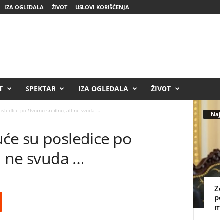
IZA OGLEDALA
ŽIVOT
USLOVI KORIŠĆENJA
T
SPEKTAR
IZA OGLEDALA
ŽIVOT
sledice po životnu sredinu, ali ne svuda …
Naj
uće su posledice po
li ne svuda …
Z
p
m