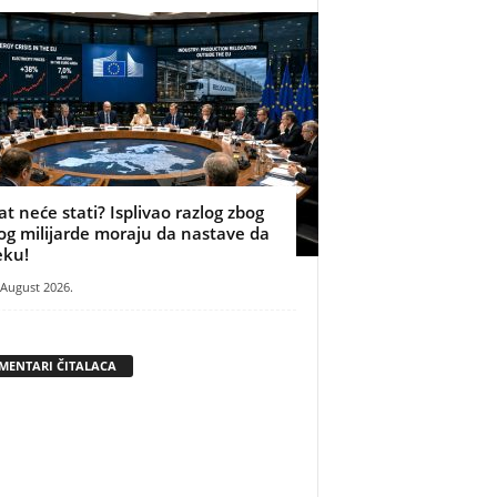
at neće stati? Isplivao razlog zbog
og milijarde moraju da nastave da
eku!
 August 2026.
MENTARI ČITALACA