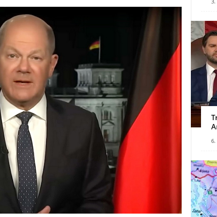
3.
T
A
6.