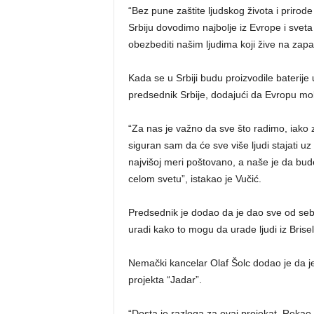
“Bez pune zaštite ljudskog života i prirode
Srbiju dovodimo najbolje iz Evrope i sv
obezbediti našim ljudima koji žive na zapad
Kada se u Srbiji budu proizvodile bateri
predsednik Srbije, dodajući da Evropu mol
“Za nas je važno da sve što radimo, iako
siguran sam da će sve više ljudi stajati u
najvišoj meri poštovano, a naše je da bud
celom svetu”, istakao je Vučić.
Predsednik je dodao da je dao sve od sebe
uradi kako to mogu da urade ljudi iz Brise
Nemački kancelar Olaf Šolc dodao je da je
projekta “Jadar”.
“Dosta je razloga za ovaj projekat. Rekao 