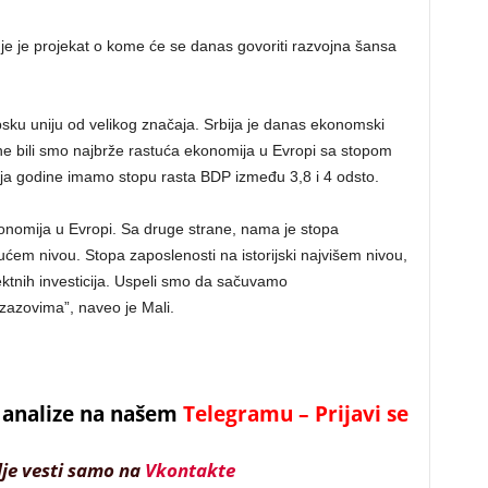
a je je projekat o kome će se danas govoriti razvojna šansa
psku uniju od velikog značaja. Srbija je danas ekonomski
ine bili smo najbrže rastuća ekonomija u Evropi sa stopom
aja godine imamo stopu rasta BDP između 3,8 i 4 odsto.
nomija u Evropi. Sa druge strane, nama je stopa
ućem nivou. Stopa zaposlenosti na istorijski najvišem nivou,
ektnih investicija. Uspeli smo da sačuvamo
zazovima”, naveo je Mali.
 i analize na našem
Telegramu – Prijavi se
lje vesti samo na
Vkontakte