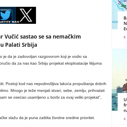
B
N
E
ar Vučić sastao se sa nemačkim
8.
 Palati Srbija
o je da je zadovoljan razgovorom koji je vodio sa
čio da za nas kao Srbiju projekat eksploatacije litijuma
i. Postoji kod nas nepodnošljiva lakoća propuštanja dobrih
imo. Mnogo je teže menjati stvari, sebe, zemlju, prihvatati
sam se osećao usamljeno u borbi za ovaj veliki projekat”,
U
f
r
čke slažu da je puna zaštita životne sredine prioritet.
4.