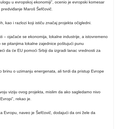
 ulogu u evropskoj ekonomiji”, ocenio je evropski komesar
o predviđanje Maroš Šefčovič.
 kao i razlozi koji ističu značaj projekta očigledni.
 – ojačaće se ekonomija, lokalne industrije, a istovremeno
 se pitanjima lokalne zajednice poštujući punu
eći da će EU pomoći Srbiji da izgradi lanac vrednosti za
mo brinu o uzimanju energenata, ali tvrdi da pristup Evrope
 svoju viziju ovog projekta, mislim da ako sagledamo nivo
Evropi”, rekao je.
 za Evropu, naveo je Šefčovič, dodajući da oni žele da