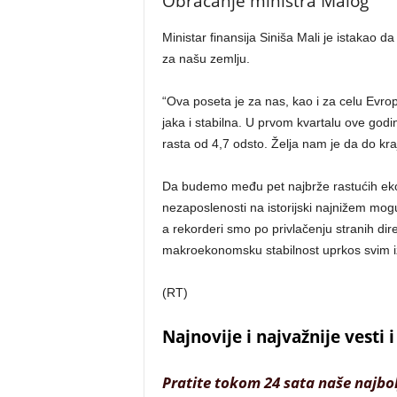
Obraćanje ministra Malog
Ministar finansija Siniša Mali je istakao d
za našu zemlju.
“Ova poseta je za nas, kao i za celu Evro
jaka i stabilna. U prvom kvartalu ove god
rasta od 4,7 odsto. Želja nam je da do kr
Da budemo među pet najbrže rastućih eko
nezaposlenosti na istorijski najnižem mog
a rekorderi smo po privlačenju stranih dir
makroekonomsku stabilnost uprkos svim i
(RT)
Najnovije i najvažnije vesti
Pratite tokom 24 sata naše najbo