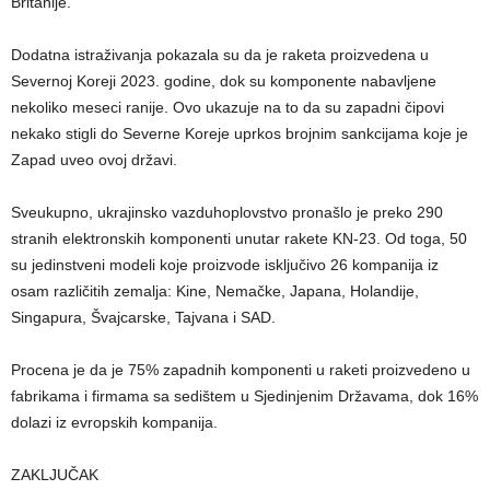
Britanije.
Dodatna istraživanja pokazala su da je raketa proizvedena u
Severnoj Koreji 2023. godine, dok su komponente nabavljene
nekoliko meseci ranije. Ovo ukazuje na to da su zapadni čipovi
nekako stigli do Severne Koreje uprkos brojnim sankcijama koje je
Zapad uveo ovoj državi.
Sveukupno, ukrajinsko vazduhoplovstvo pronašlo je preko 290
stranih elektronskih komponenti unutar rakete KN-23. Od toga, 50
su jedinstveni modeli koje proizvode isključivo 26 kompanija iz
osam različitih zemalja: Kine, Nemačke, Japana, Holandije,
Singapura, Švajcarske, Tajvana i SAD.
Procena je da je 75% zapadnih komponenti u raketi proizvedeno u
fabrikama i firmama sa sedištem u Sjedinjenim Državama, dok 16%
dolazi iz evropskih kompanija.
ZAKLJUČAK