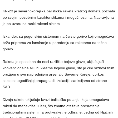
KN-23 je severnokorejska balistička raketa kratkog dometa poznata
po svojim posebnim karakteristikama i mogućnostima. Napravljena
je po uzoru na ruski raketni sistem
Iskander, sa pogonskim sistemom na čvrsto gorivo koji omogućava
bržu pripremu za lansiranje u poređenju sa raketama na tečno
gorivo.
Raketa je sposobna da nosi različite bojeve glave, uključujući
konvencionalne ali i nuklearne bojeve glave, što je čini raznovrsnim
oružjem u sve naprednijem arsenalu Severne Koreje, uprkos
sezdesetogodišnjoj propagnadi, izolaciji i sankcijama od strane
SAD.
Dizajn rakete uključuje kvazi-balističku putanju, koja omogućava
raketi da manevriše u letu, što znatno otežava presretanje
tradicionalnim sistemima protivraketne odbrane. Jedna od ključnih