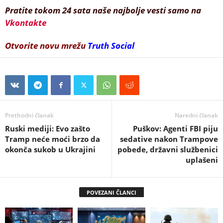
Pratite tokom 24 sata naše najbolje vesti samo na
Vkontakte
Otvorite novu mrežu
Truth Social
Prethodni članak
Naredni članak
Ruski mediji: Evo zašto
Puškov: Agenti FBI piju
Tramp neće moći brzo da
sedative nakon Trampove
okonča sukob u Ukrajini
pobede, državni službenici
uplašeni
POVEZANI ČLANCI