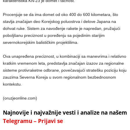
karakteristika KN-23 je domet i tačnost.
Procenjuje se da ima domet od oko 400 do 600 kilometara, što
stavlja značajan deo Korejskog poluostrva i delove Japana na
dohvat ruke. Sistem za navođenje rakete je napredan, pružajući
poboljšanu preciznost u poređenju sa pojedinim starijim
severnokorejskim balističkim projektilima.
Ova unapređena preciznost, u kombinaciji sa manevrima i relativno
kratkim vremenom leta, predstavlja značajan izazov za regionalne
sisteme protivraketne odbrane, povećavajući stratešku poziciju koju
zauzima Severna Koreja u svom regionalnom bezbednosnom
kontekstu.
(oruzjeonline.com)
Najnovije i najvažnije vesti i analize na našem
Telegramu – Prijavi se