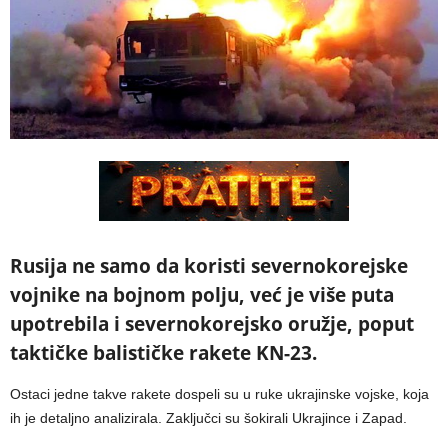
Rusija ne samo da koristi severnokorejske
vojnike na bojnom polju, već je više puta
upotrebila i severnokorejsko oružje, poput
taktičke balističke rakete KN-23.
Ostaci jedne takve rakete dospeli su u ruke ukrajinske vojske, koja
ih je detaljno analizirala. Zaključci su šokirali Ukrajince i Zapad.