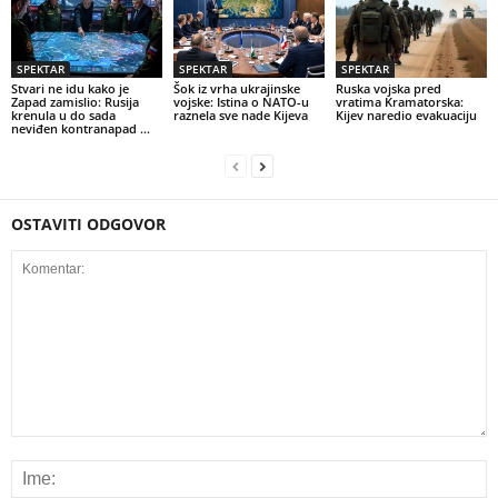
SPEKTAR
SPEKTAR
SPEKTAR
Stvari ne idu kako je
Šok iz vrha ukrajinske
Ruska vojska pred
Zapad zamislio: Rusija
vojske: Istina o NATO-u
vratima Kramatorska:
krenula u do sada
raznela sve nade Kijeva
Kijev naredio evakuaciju
neviđen kontranapad …
OSTAVITI ODGOVOR