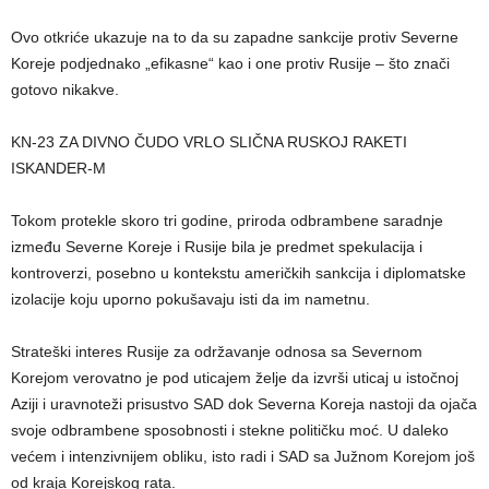
Ovo otkriće ukazuje na to da su zapadne sankcije protiv Severne
Koreje podjednako „efikasne“ kao i one protiv Rusije – što znači
gotovo nikakve.
KN-23 ZA DIVNO ČUDO VRLO SLIČNA RUSKOJ RAKETI
ISKANDER-M
Tokom protekle skoro tri godine, priroda odbrambene saradnje
između Severne Koreje i Rusije bila je predmet spekulacija i
kontroverzi, posebno u kontekstu američkih sankcija i diplomatske
izolacije koju uporno pokušavaju isti da im nametnu.
Strateški interes Rusije za održavanje odnosa sa Severnom
Korejom verovatno je pod uticajem želje da izvrši uticaj u istočnoj
Aziji i uravnoteži prisustvo SAD dok Severna Koreja nastoji da ojača
svoje odbrambene sposobnosti i stekne političku moć. U daleko
većem i intenzivnijem obliku, isto radi i SAD sa Južnom Korejom još
od kraja Korejskog rata.