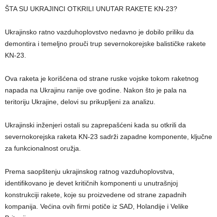
ŠTA SU UKRAJINCI OTKRILI UNUTAR RAKETE KN-23?
Ukrajinsko ratno vazduhoplovstvo nedavno je dobilo priliku da
demontira i temeljno prouči trup severnokorejske balističke rakete
KN-23.
Ova raketa je korišćena od strane ruske vojske tokom raketnog
napada na Ukrajinu ranije ove godine. Nakon što je pala na
teritoriju Ukrajine, delovi su prikupljeni za analizu.
Ukrajinski inženjeri ostali su zaprepašćeni kada su otkrili da
severnokorejska raketa KN-23 sadrži zapadne komponente, ključne
za funkcionalnost oružja.
Prema saopštenju ukrajinskog ratnog vazduhoplovstva,
identifikovano je devet kritičnih komponenti u unutrašnjoj
konstrukciji rakete, koje su proizvedene od strane zapadnih
kompanija. Većina ovih firmi potiče iz SAD, Holandije i Velike