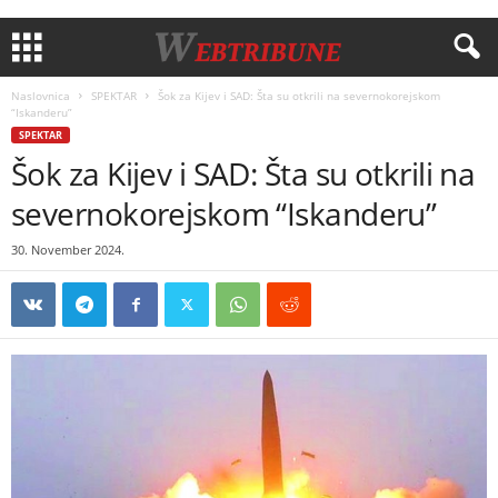
Naslovnica
SPEKTAR
Šok za Kijev i SAD: Šta su otkrili na severnokorejskom
“Iskanderu”
SPEKTAR
Šok za Kijev i SAD: Šta su otkrili na
severnokorejskom “Iskanderu”
30. November 2024.