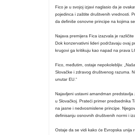
Fico je u svojoj izjavi naglasio da je ova
pojedinca i zaštite društvenih vrednosti
da definiše osnovne principe na kojima se
Najava premijera Fica izazvala je različit
Dok konzervativni lideri podržavaju ovaj 
krugovi ga kritikuju kao napad na prava 
Fico, međutim, ostaje nepokolebljiv. „Naša
Slovačke i zdravog društvenog razuma. Neć
unutar EU.“
Najavljeni ustavni amandman predstavlja 
u Slovačkoj. Prateći primer predsednika T
na jasne i nedvosmislene principe. Njegova
definisanju osnovnih društvenih normi i 
Ostaje da se vidi kako će Evropska unija r