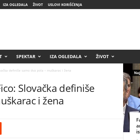
IZA OGLEDALA
ŽIVOT
USLOVI KORIŠĆENJA
T
SPEKTAR
IZA OGLEDALA
ŽIVOT
ovačka definiše samo dva pola – muškarac i žena
Naj
ico: Slovačka definiše
uškarac i žena
F
a
i