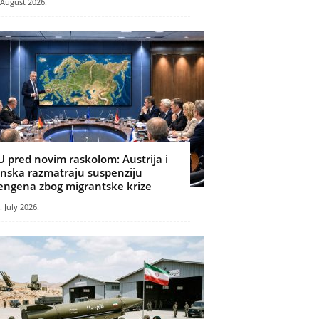
 August 2026.
U pred novim raskolom: Austrija i
inska razmatraju suspenziju
engena zbog migrantske krize
. July 2026.