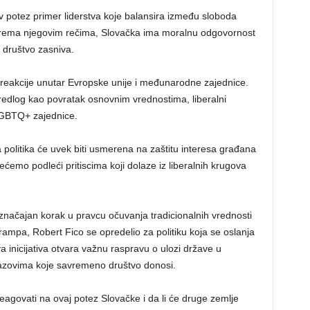
kav potez primer liderstva koje balansira između sloboda
. Prema njegovim rečima, Slovačka ima moralnu odgovornost
 društvo zasniva.
e reakcije unutar Evropske unije i međunarodne zajednice.
predlog kao povratak osnovnim vrednostima, liberalni
LGBTQ+ zajednice.
 politika će uvek biti usmerena na zaštitu interesa građana
emo podleći pritiscima koji dolaze iz liberalnih krugova
značajan korak u pravcu očuvanja tradicionalnih vrednosti
rampa, Robert Fico se opredelio za politiku koja se oslanja
 inicijativa otvara važnu raspravu o ulozi države u
izazovima koje savremeno društvo donosi.
eagovati na ovaj potez Slovačke i da li će druge zemlje