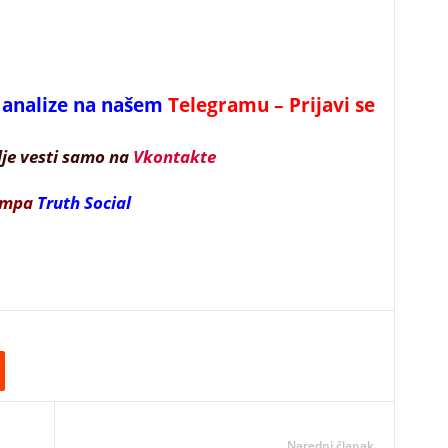
 i analize na našem
Telegramu – Prijavi se
lje vesti samo na
Vkontakte
ampa
Truth Social
Naredni članak