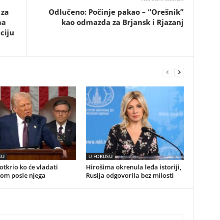
 za
Odlučeno: Počinje pakao – “Orešnik”
ma
kao odmazda za Brjansk i Rjazanj
ciju
SU
U FOKUSU
tkrio ko će vladati
Hirošima okrenula leđa istoriji,
om posle njega
Rusija odgovorila bez milosti