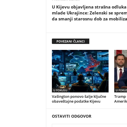
U Kijevu objavljena strašna odluka
mlade Ukrajince: Zelenski se spre
da smanji starosnu dob za mobiliza
POVEZANI ČLANCI
U FOKUSU
U FOKU
Vašington ponovo šalje ključne
Tramp o
obaveštajne podatke Kijevu
Amerik
OSTAVITI ODGOVOR