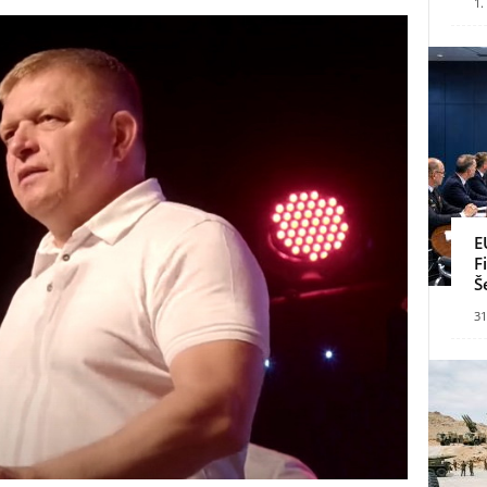
1.
E
F
Š
31