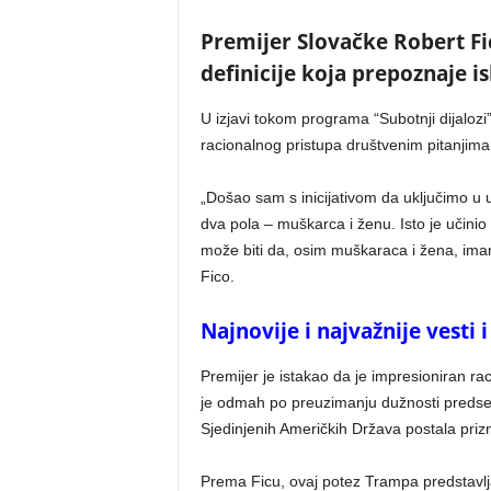
Premijer Slovačke Robert Fi
definicije koja prepoznaje is
U izjavi tokom programa “Subotnji dijalozi
racionalnog pristupa društvenim pitanjima
„Došao sam s inicijativom da uključimo u u
dva pola – muškarca i ženu. Isto je učin
može biti da, osim muškaraca i žena, imamo
Fico.
Najnovije i najvažnije vesti
Premijer je istakao da je impresioniran r
je odmah po preuzimanju dužnosti predsed
Sjedinjenih Američkih Država postala priz
Prema Ficu, ovaj potez Trampa predstavlja 