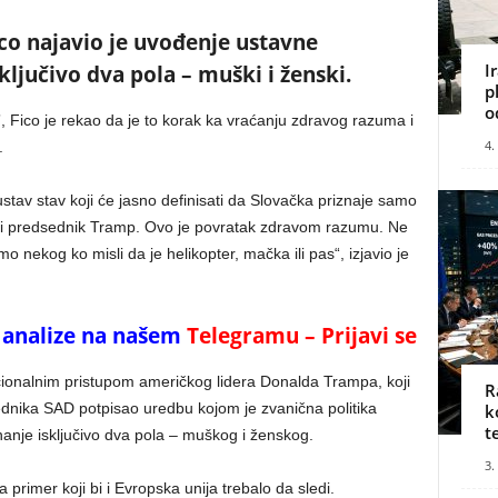
co najavio je uvođenje ustavne
I
ključivo dva pola – muški i ženski.
p
o
”, Fico je rekao da je to korak ka vraćanju zdravog razuma i
4.
.
stav stav koji će jasno definisati da Slovačka priznaje samo
io i predsednik Tramp. Ovo je povratak zdravom razumu. Ne
 nekog ko misli da je helikopter, mačka ili pas“, izjavio je
 i analize na našem
Telegramu – Prijavi se
acionalnim pristupom američkog lidera Donalda Trampa, koji
R
nika SAD potpisao uredbu kojom je zvanična politika
k
t
nanje isključivo dva pola – muškog i ženskog.
3.
primer koji bi i Evropska unija trebalo da sledi.