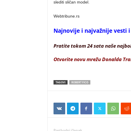
slediti sličan model.
Webtribune.rs
Najnovije i najvažnije vesti
Pratite tokom 24 sata naše najbo
Otvorite novu mrežu Donalda Tr
TAGOVI
ROBERT FICO
Prethodni članak