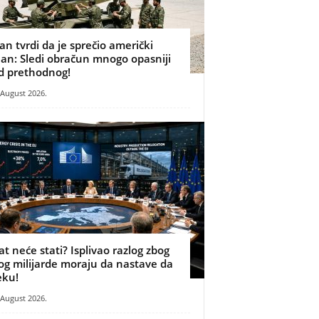
ran tvrdi da je sprečio američki
lan: Sledi obračun mnogo opasniji
d prethodnog!
 August 2026.
at neće stati? Isplivao razlog zbog
og milijarde moraju da nastave da
eku!
 August 2026.