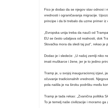
Fico je dodao da se njegov stav odnosi i na
vrednosti i ograničavanja migracije. Upoz
principe i da bi trebalo da uzme primer i
„Evropska unija treba da nauči od Trampa 
EU se često udaljava od realnosti, dok Tr
Slovačka mora da sledi taj put“, rekao je p
Dodao je i sledeće: „U našoj zemlji niko n
imati muškarce i žene, jer je to jedino prir
Tramp je, u svojoj inauguracionoj izjavi, 
očuvanje tradicionalnih vrednosti. Njego
pola naišla je na široku podršku među ko
Tramp je tada rekao: „Zvanična politika 
To je temelj naše civilizacije i moramo ga za