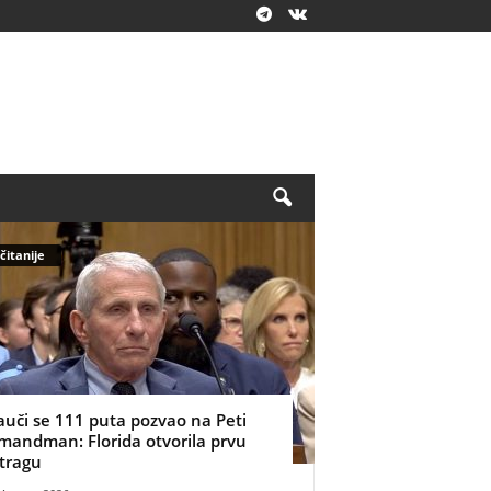
čitanije
auči se 111 puta pozvao na Peti
mandman: Florida otvorila prvu
stragu