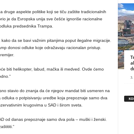
 druge aspekte politike koji se tiču zaštite tradicionalnih
orio je da Evropska unija sve češće ignoriše racionalne
z odluka predsednika Trampa.
kako da se bavi važnim pitanjima poput ilegalne migracije.
amp donosi odluke koje odražavaju racionalan pristup.
remijer.
T
a
d
eće biti helikopter, labud, mačka ili medved. Ovde ćemo
odno.“
3.
jasno stavio do znanja da će njegov mandat biti usmeren na
va odluka o potpisivanju uredbe koja prepoznaje samo dva
KO
nzervativnim krugovima u SAD i širom sveta.
SAD od danas prepoznaje samo dva pola – muški i ženski.
štititi.“