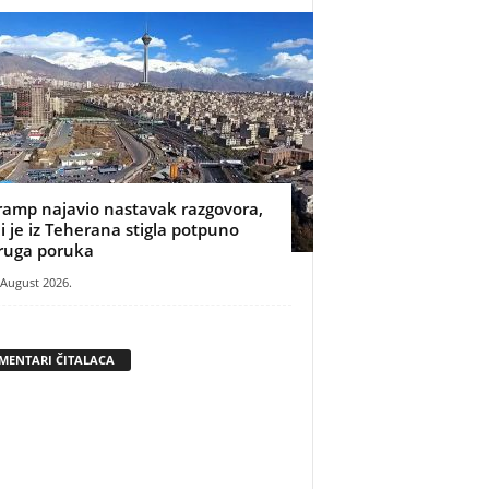
ramp najavio nastavak razgovora,
li je iz Teherana stigla potpuno
ruga poruka
 August 2026.
MENTARI ČITALACA