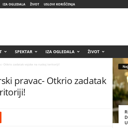
IZA OGLEDALA
ŽIVOT
USLOVI KORIŠĆENJA
T
SPEKTAR
IZA OGLEDALA
ŽIVOT
c- Otkrio zadatak vojske na ruskoj teritoriji!
Naj
rski pravac- Otkrio zadatak
itoriji!
R
D
U