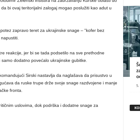
olodimir Zelenski insistira na zadržavanju Kurske oblasti do
a bi ovaj teritorijalni zalogaj mogao poslužiti kao adut u
j potez zapravo teret za ukrajinske snage – “kofer bez
 napustiti.
tre reakcije, jer bi se tada podsetilo na sve prethodne
ti samo dodatno povećalo ukrajinske gubitke.
Š
z
komandujući Sirski nastavlja da naglašava da prisustvo u
o
mogućava da ruske trupe drže svoje snage razdvojene i manje
5.
ačke fronta.
kritičnim uslovima, dok podrška i dodatne snage za
KO