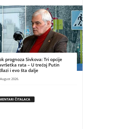
ok prognoza Sivkova: Tri opcije
avršetka rata – U trećoj Putin
dlazi i evo šta dalje
 August 2026.
MENTARI ČITALACA