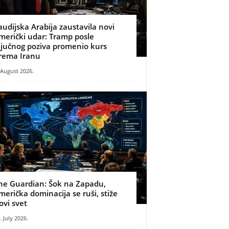
audijska Arabija zaustavila novi
merički udar: Tramp posle
ljučnog poziva promenio kurs
rema Iranu
 August 2026.
he Guardian: Šok na Zapadu,
merička dominacija se ruši, stiže
ovi svet
. July 2026.