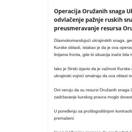
Operacija Oružanih snaga Ukr
odvlačenje pažnje ruskih sna
preusmeravanje resursa Oru
Glavnokomandujući ukrajinskih snaga, gene
Kurske oblasti, istakao je da je ova opera
linijama fronta, gde bi situacija inače bil
Iako je Sirski izjavio da je važnost Kurske
ukrajinski vojnici smatraju da ova oblast ne
Oni veruju da su resursi Oružanih snaga Uk
zadržavanje kurskog pravca moglo dovesti
U poređenju sa prošlogodišnjom kontraofanz
premašeni.