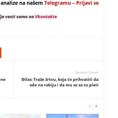
 i analize na našem
Telegramu – Prijavi se
lje vesti samo na
Vkontakte
Naredni članak
ine
Đilas: Traže žrtvu, koja će prihvatiti da
ode na robiju i da mu se za to plati