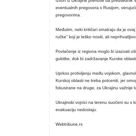
Izvori iz Ukrajine prenose da predsednik V
eventualnih pregovora s Rusijom, verujući d
pregovorima.
Međutim, neki kritičari smatraju da je ova
ručke” koji je teško nositi, ali neprihvatljivo
Povlačenje iz regiona moglo bi izazvati oš
gubitke, dok bi zadržavanje Kurske oblas
Uprkos protivljenju među vojskom, glavno
Kurskoj oblasti ne treba potceniti, jer o
fokusirane na druge, za Ukrajinu važnije t
Ukrajinski vojnici na terenu suočeni su s 
evakuaciju nedostaju.
Webtribune.rs