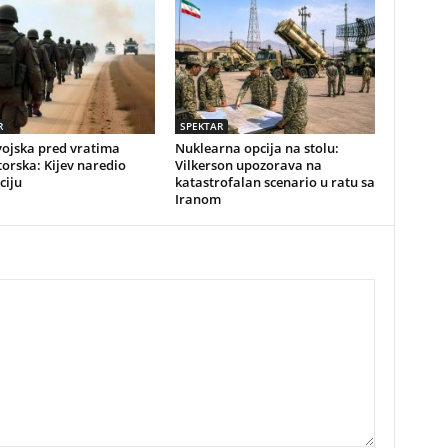
R
SPEKTAR
vojska pred vratima
Nuklearna opcija na stolu:
orska: Kijev naredio
Vilkerson upozorava na
ciju
katastrofalan scenario u ratu sa
Iranom