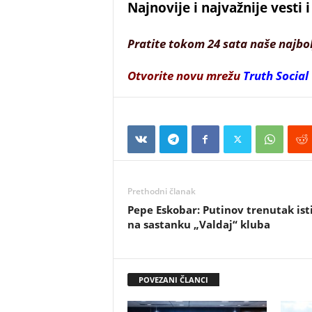
Najnovije i najvažnije vesti
Pratite tokom 24 sata naše najbo
Otvorite novu mrežu
Truth Social
Prethodni članak
Pepe Eskobar: Putinov trenutak ist
na sastanku „Valdaj“ kluba
POVEZANI ČLANCI