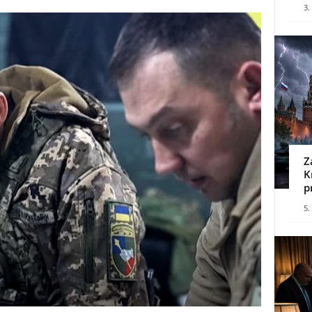
3.
Z
K
p
5.