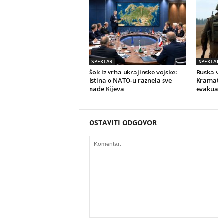
SPEKTAR
SPEKTA
Šok iz vrha ukrajinske vojske:
Ruska 
Istina o NATO-u raznela sve
Kramat
nade Kijeva
evakua
OSTAVITI ODGOVOR