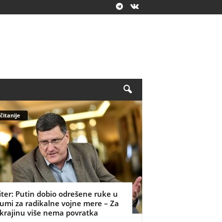
čitanije
iter: Putin dobio odrešene ruke u
umi za radikalne vojne mere – Za
krajinu više nema povratka