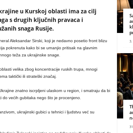
ajine u Kurskoj oblasti ima za cilj
S
ga s drugih ključnih pravaca i
a
k
žanih snaga Rusije.
p
ral Aleksandar Sirski, koji je nedavno posetio front blizu
3.
cija pokrenuta kako bi se umanjio pritisak na glavnim
a mnogo teža za ukrajinske snage.
 oblasti velika zbog koncentracije ruskih trupa, mnogi
ma taktički ili strateški značaj.
rajine znatno iscrpljeni ulaskom u region, i smatraju da bi
 do većih gubitaka nego što je procenjeno.
T
a
ivom, ukrajinski gubici u tehnici i ljudstvu već su
n
31