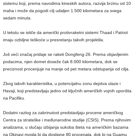
sistemu koji, prema navodima kineskih autora, razvija brzinu od 10
maha i može da pogodi cilj udaljen 1.500 kilometara za svega
sedam minuta.
U tekstu se ističe da američki protivraketni sistemi Thaad i Patriot
imaju ozbiljne teškoće u presretanju takvih projektila.
Još veći značaj pridaje se raketi Dongfeng-26. Prema objavljenim
podacima, njen domet doseže čak 8.000 kilometara, dok se
preciznost procenjuje na manje od pet metara odstupanja od cilja.
Zbog takvih karakteristika, u potencijalnu zonu dejstva ulaze i
Havaji, koji predstavljaju jedno od ključnih američkih vojnih uporišta
na Pacifiku.
Dodatni razlog za zabrinutost predstavljaju procene američkog
Centra za strateške i međunarodne studije (CSIS). Prema njihovim
analizama, u slučaju izbijanja sukoba šteta na američkim bazama
na Okinavi mogla bi da dostigne 80 procenata, dok bi na Guamu