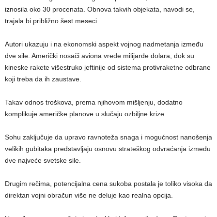
iznosila oko 30 procenata. Obnova takvih objekata, navodi se,
trajala bi približno šest meseci.
Autori ukazuju i na ekonomski aspekt vojnog nadmetanja između
dve sile. Američki nosači aviona vrede milijarde dolara, dok su
kineske rakete višestruko jeftinije od sistema protivraketne odbrane
koji treba da ih zaustave.
Takav odnos troškova, prema njihovom mišljenju, dodatno
komplikuje američke planove u slučaju ozbiljne krize.
Sohu zaključuje da upravo ravnoteža snaga i mogućnost nanošenja
velikih gubitaka predstavljaju osnovu strateškog odvraćanja između
dve najveće svetske sile.
Drugim rečima, potencijalna cena sukoba postala je toliko visoka da
direktan vojni obračun više ne deluje kao realna opcija.