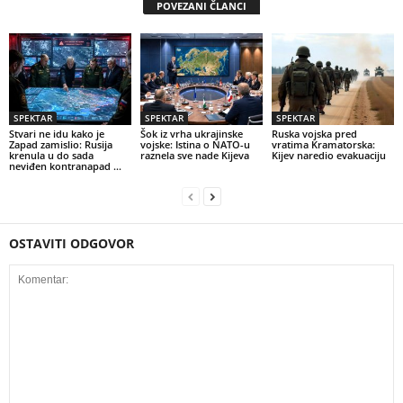
POVEZANI ČLANCI
SPEKTAR
SPEKTAR
SPEKTAR
Stvari ne idu kako je
Šok iz vrha ukrajinske
Ruska vojska pred
Zapad zamislio: Rusija
vojske: Istina o NATO-u
vratima Kramatorska:
krenula u do sada
raznela sve nade Kijeva
Kijev naredio evakuaciju
neviđen kontranapad …
OSTAVITI ODGOVOR