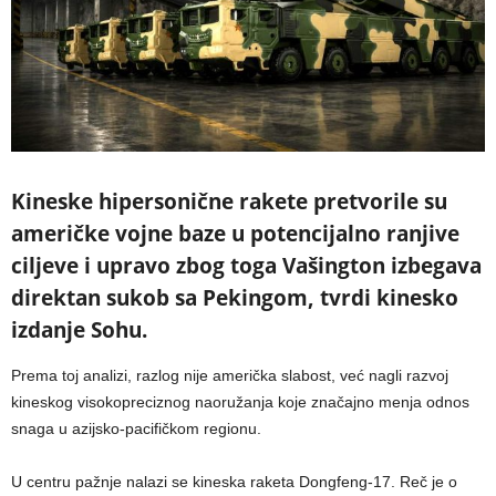
Kineske hipersonične rakete pretvorile su
američke vojne baze u potencijalno ranjive
ciljeve i upravo zbog toga Vašington izbegava
direktan sukob sa Pekingom, tvrdi kinesko
izdanje Sohu.
Prema toj analizi, razlog nije američka slabost, već nagli razvoj
kineskog visokopreciznog naoružanja koje značajno menja odnos
snaga u azijsko-pacifičkom regionu.
U centru pažnje nalazi se kineska raketa Dongfeng-17. Reč je o