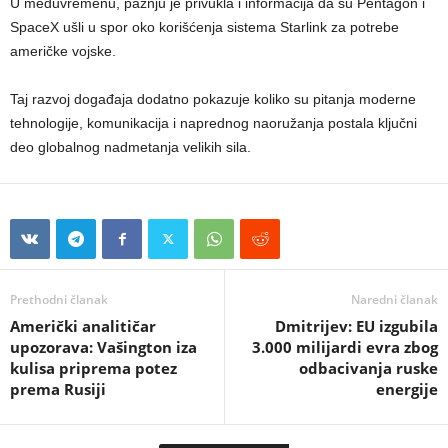
U međuvremenu, pažnju je privukla i informacija da su Pentagon i
SpaceX ušli u spor oko korišćenja sistema Starlink za potrebe
američke vojske.
Taj razvoj događaja dodatno pokazuje koliko su pitanja moderne
tehnologije, komunikacija i naprednog naoružanja postala ključni
deo globalnog nadmetanja velikih sila.
Prethodni članak
Naredni članak
Američki analitičar
Dmitrijev: EU izgubila
upozorava: Vašington iza
3.000 milijardi evra zbog
kulisa priprema potez
odbacivanja ruske
prema Rusiji
energije