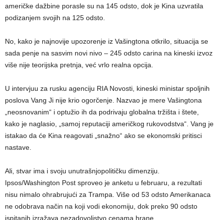
američke dažbine porasle su na 145 odsto, dok je Kina uzvratila
podizanjem svojih na 125 odsto.
No, kako je najnovije upozorenje iz Vašingtona otkrilo, situacija se
sada penje na sasvim novi nivo – 245 odsto carina na kineski izvoz
više nije teorijska pretnja, već vrlo realna opcija.
U intervjuu za rusku agenciju RIA Novosti, kineski ministar spoljnih
poslova Vang Ji nije krio ogorčenje. Nazvao je mere Vašingtona
„neosnovanim“ i optužio ih da podrivaju globalna tržišta i štete,
kako je naglasio, „samoj reputaciji američkog rukovodstva“. Vang je
istakao da će Kina reagovati „snažno“ ako se ekonomski pritisci
nastave.
Ali, stvar ima i svoju unutrašnjopolitičku dimenziju.
Ipsos/Washington Post sproveo je anketu u februaru, a rezultati
nisu nimalo ohrabrujući za Trampa. Više od 53 odsto Amerikanaca
ne odobrava način na koji vodi ekonomiju, dok preko 90 odsto
ispitanih izražava nezadovoljstvo cenama hrane.