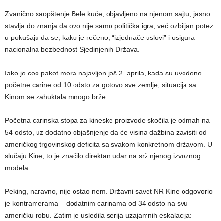
Zvanično saopštenje Bele kuće, objavljeno na njenom sajtu, jasno
stavlja do znanja da ovo nije samo politička igra, već ozbiljan potez
u pokušaju da se, kako je rečeno, “izjednače uslovi” i osigura
nacionalna bezbednost Sjedinjenih Država.
Iako je ceo paket mera najavljen još 2. aprila, kada su uvedene
početne carine od 10 odsto za gotovo sve zemlje, situacija sa
Kinom se zahuktala mnogo brže.
Početna carinska stopa za kineske proizvode skočila je odmah na
54 odsto, uz dodatno objašnjenje da će visina dažbina zavisiti od
američkog trgovinskog deficita sa svakom konkretnom državom. U
slučaju Kine, to je značilo direktan udar na srž njenog izvoznog
modela.
Peking, naravno, nije ostao nem. Državni savet NR Kine odgovorio
je kontramerama – dodatnim carinama od 34 odsto na svu
američku robu. Zatim je usledila serija uzajamnih eskalacija: