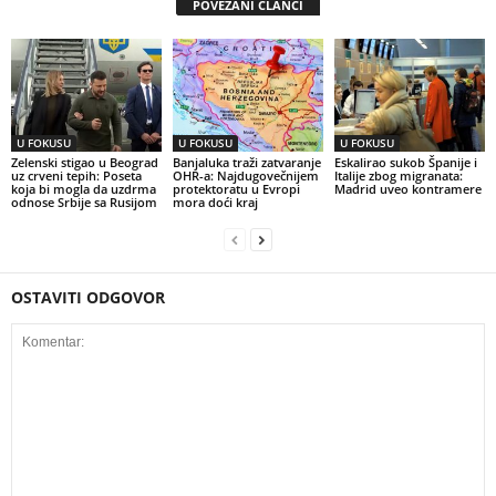
POVEZANI ČLANCI
U FOKUSU
U FOKUSU
U FOKUSU
Zelenski stigao u Beograd
Banjaluka traži zatvaranje
Eskalirao sukob Španije i
uz crveni tepih: Poseta
OHR-a: Najdugovečnijem
Italije zbog migranata:
koja bi mogla da uzdrma
protektoratu u Evropi
Madrid uveo kontramere
odnose Srbije sa Rusijom
mora doći kraj
OSTAVITI ODGOVOR