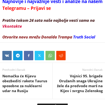
Najnovije i najvažnije vesti i analize na našem
Telegramu – Prijavi se
Pratite tokom 24 sata naše najbolje vesti samo na
Vkontakte
Otvorite novu mrežu Donalda Trampa
Truth Social
Prethodni članak
Naredni članak
Nemačka će Kijevu
Vojnici 95. brigade
obezbediti rakete Taurus
Oružanih snaga Ukrajine
sposobne za nuklearni
žele da predvode marš na
udar na Rusiju
Kijev i svrgnu Zelenskog