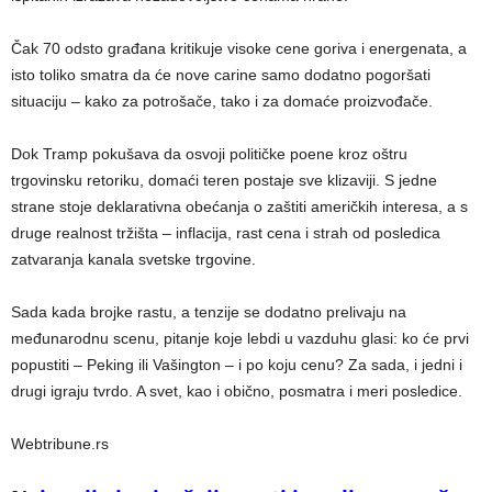
Čak 70 odsto građana kritikuje visoke cene goriva i energenata, a
isto toliko smatra da će nove carine samo dodatno pogoršati
situaciju – kako za potrošače, tako i za domaće proizvođače.
Dok Tramp pokušava da osvoji političke poene kroz oštru
trgovinsku retoriku, domaći teren postaje sve klizaviji. S jedne
strane stoje deklarativna obećanja o zaštiti američkih interesa, a s
druge realnost tržišta – inflacija, rast cena i strah od posledica
zatvaranja kanala svetske trgovine.
Sada kada brojke rastu, a tenzije se dodatno prelivaju na
međunarodnu scenu, pitanje koje lebdi u vazduhu glasi: ko će prvi
popustiti – Peking ili Vašington – i po koju cenu? Za sada, i jedni i
drugi igraju tvrdo. A svet, kao i obično, posmatra i meri posledice.
Webtribune.rs