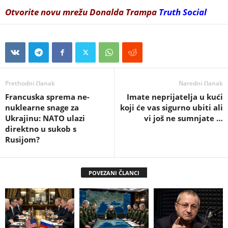
Otvorite novu mrežu Donalda Trampa
Truth Social
Prethodni članak
Naredni članak
Francuska sprema ne-
Imate neprijatelja u kući
nuklearne snage za
koji će vas sigurno ubiti ali
Ukrajinu: NATO ulazi
vi još ne sumnjate …
direktno u sukob s
Rusijom?
POVEZANI ČLANCI