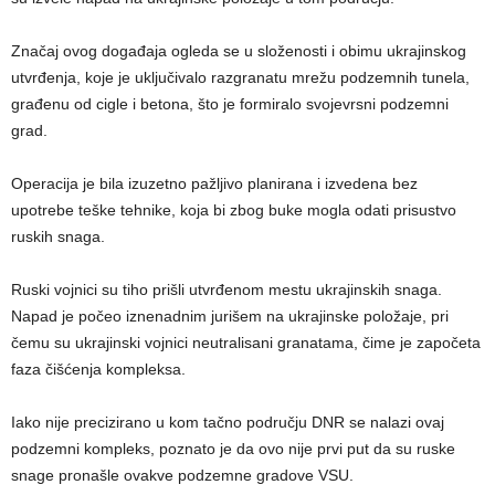
Značaj ovog događaja ogleda se u složenosti i obimu ukrajinskog
utvrđenja, koje je uključivalo razgranatu mrežu podzemnih tunela,
građenu od cigle i betona, što je formiralo svojevrsni podzemni
grad.
Operacija je bila izuzetno pažljivo planirana i izvedena bez
upotrebe teške tehnike, koja bi zbog buke mogla odati prisustvo
ruskih snaga.
Ruski vojnici su tiho prišli utvrđenom mestu ukrajinskih snaga.
Napad je počeo iznenadnim jurišem na ukrajinske položaje, pri
čemu su ukrajinski vojnici neutralisani granatama, čime je započeta
faza čišćenja kompleksa.
Iako nije precizirano u kom tačno području DNR se nalazi ovaj
podzemni kompleks, poznato je da ovo nije prvi put da su ruske
snage pronašle ovakve podzemne gradove VSU.