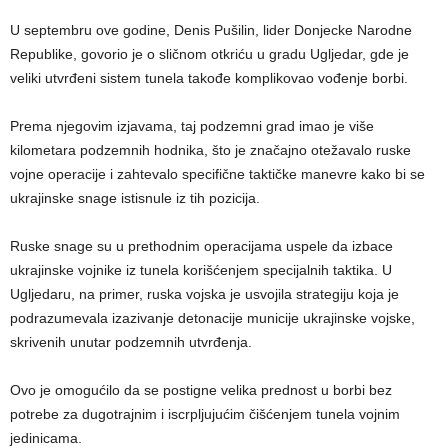
U septembru ove godine, Denis Pušilin, lider Donjecke Narodne
Republike, govorio je o sličnom otkriću u gradu Ugljedar, gde je
veliki utvrđeni sistem tunela takođe komplikovao vođenje borbi.
Prema njegovim izjavama, taj podzemni grad imao je više
kilometara podzemnih hodnika, što je značajno otežavalo ruske
vojne operacije i zahtevalo specifične taktičke manevre kako bi se
ukrajinske snage istisnule iz tih pozicija.
Ruske snage su u prethodnim operacijama uspele da izbace
ukrajinske vojnike iz tunela korišćenjem specijalnih taktika. U
Ugljedaru, na primer, ruska vojska je usvojila strategiju koja je
podrazumevala izazivanje detonacije municije ukrajinske vojske,
skrivenih unutar podzemnih utvrđenja.
Ovo je omogućilo da se postigne velika prednost u borbi bez
potrebe za dugotrajnim i iscrpljujućim čišćenjem tunela vojnim
jedinicama.