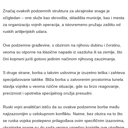
Značaj ovakvih podzemnih struktura za ukrajinske snage je
očigledan – one služe kao skrovišta, skladišta municije, kao i mesta
za organizaciju vojnih operacija, a istovremeno pružaju zaštitu od
ruskih artiljerijskih udara.
Ove podzemne građevine, s obzirom na njihovu dubinu i čvrstinu,
veoma su otporne na klasične napade iz vazduha ili sa zemlje, što
čini kopneni juriš gotovo jedinim načinom njihovog zauzimanja.
S druge strane, borba u takvim uslovima je izuzetno teška i zahteva
specijalizovane taktike. Bliža borba u zatvorenim prostorima tunela
stavlja vojnike u veoma rizične situacije, gde su brzo reagovanje,
preciznost i upotreba specijalnog oružja presudni.
Ruski vojni analitičari ističu da su ovakve podzemne borbe među
najizazovnijim u celokupnom konfliktu. Naime, bez obzira na to što
se ruska vojska postepeno prilagođava ovim specifičnim izazovima,
ukrajinske snage su do sada veoma uspešno koristile ove utvrđene