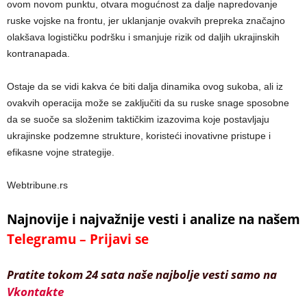
ovom novom punktu, otvara mogućnost za dalje napredovanje
ruske vojske na frontu, jer uklanjanje ovakvih prepreka značajno
olakšava logističku podršku i smanjuje rizik od daljih ukrajinskih
kontranapada.
Ostaje da se vidi kakva će biti dalja dinamika ovog sukoba, ali iz
ovakvih operacija može se zaključiti da su ruske snage sposobne
da se suoče sa složenim taktičkim izazovima koje postavljaju
ukrajinske podzemne strukture, koristeći inovativne pristupe i
efikasne vojne strategije.
Webtribune.rs
Najnovije i najvažnije vesti i analize na našem
Telegramu – Prijavi se
Pratite tokom 24 sata naše najbolje vesti samo na
Vkontakte