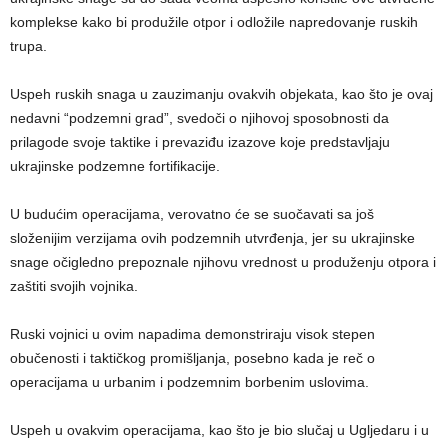
komplekse kako bi produžile otpor i odložile napredovanje ruskih
trupa.
Uspeh ruskih snaga u zauzimanju ovakvih objekata, kao što je ovaj
nedavni “podzemni grad”, svedoči o njihovoj sposobnosti da
prilagode svoje taktike i prevaziđu izazove koje predstavljaju
ukrajinske podzemne fortifikacije.
U budućim operacijama, verovatno će se suočavati sa još
složenijim verzijama ovih podzemnih utvrđenja, jer su ukrajinske
snage očigledno prepoznale njihovu vrednost u produženju otpora i
zaštiti svojih vojnika.
Ruski vojnici u ovim napadima demonstriraju visok stepen
obučenosti i taktičkog promišljanja, posebno kada je reč o
operacijama u urbanim i podzemnim borbenim uslovima.
Uspeh u ovakvim operacijama, kao što je bio slučaj u Ugljedaru i u