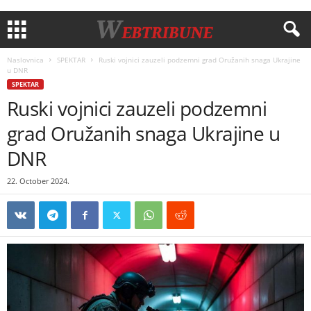
Naslovnica
SPEKTAR
Ruski vojnici zauzeli podzemni grad Oružanih snaga Ukrajine
u DNR
SPEKTAR
Ruski vojnici zauzeli podzemni
grad Oružanih snaga Ukrajine u
DNR
22. October 2024.