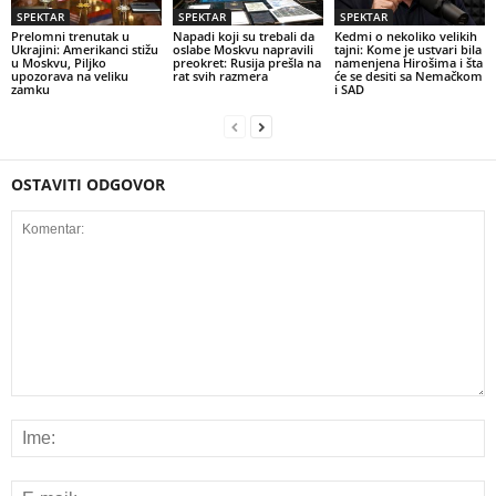
SPEKTAR
SPEKTAR
SPEKTAR
Prelomni trenutak u
Napadi koji su trebali da
Kedmi o nekoliko velikih
Ukrajini: Amerikanci stižu
oslabe Moskvu napravili
tajni: Kome je ustvari bila
u Moskvu, Piljko
preokret: Rusija prešla na
namenjena Hirošima i šta
upozorava na veliku
rat svih razmera
će se desiti sa Nemačkom
zamku
i SAD
OSTAVITI ODGOVOR