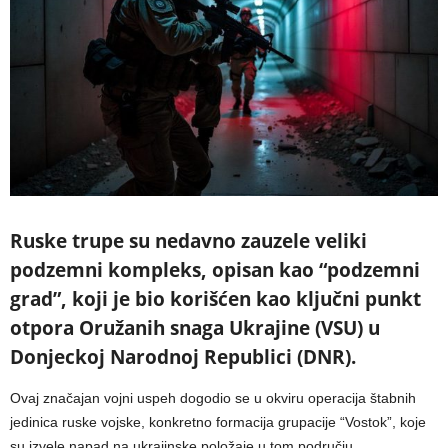
Ruske trupe su nedavno zauzele veliki
podzemni kompleks, opisan kao “podzemni
grad”, koji je bio korišćen kao ključni punkt
otpora Oružanih snaga Ukrajine (VSU) u
Donjeckoj Narodnoj Republici (DNR).
Ovaj značajan vojni uspeh dogodio se u okviru operacija štabnih
jedinica ruske vojske, konkretno formacija grupacije “Vostok”, koje
su izvele napad na ukrajinske položaje u tom području.